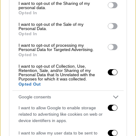
Δρακονταΐδης μέλη της Επίλεκτης Ομάδας
not limited to your visit or usage behaviour. You may click to
I want to opt-out of the Sharing of my
Ειδικών Αποστολών Ελλάδος (ΕΠ.ΟΜ.Ε.Α.)
personal data.
grant or deny consent to Google and its third-party tags to
Opted In
αποκαλύπτουν στο ethnos.gr τις
use your data for below specified purposes in below Google
συγκλονιστικές στιγμές που έζησαν στα
consent section.
I want to opt-out of the Sale of my
χαλάσματα της πόλης Καχραμάνμαρας.
Personal Data.
Opted In
I want to opt-out of processing my
Personal Data for Targeted Advertising.
Opted In
I want to opt-out of Collection, Use,
Retention, Sale, and/or Sharing of my
Personal Data that Is Unrelated with the
Purposes for which it was collected.
Opted Out
Google consents
I want to allow Google to enable storage
related to advertising like cookies on web or
device identifiers in apps.
I want to allow my user data to be sent to