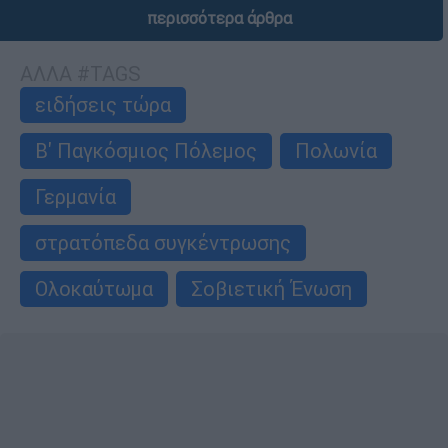
περισσότερα άρθρα
ΑΛΛΑ #TAGS
ειδήσεις τώρα
Β' Παγκόσμιος Πόλεμος
Πολωνία
Γερμανία
στρατόπεδα συγκέντρωσης
Ολοκαύτωμα
Σοβιετική Ένωση