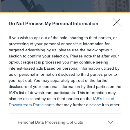
Do Not Process My Personal Information
If you wish to opt-out of the sale, sharing to third parties, or
processing of your personal or sensitive information for
targeted advertising by us, please use the below opt-out
section to confirm your selection. Please note that after your
opt-out request is processed you may continue seeing
interest-based ads based on personal information utilized by
us or personal information disclosed to third parties prior to
your opt-out. You may separately opt-out of the further
Ελλάδα
|
19.02.2023 07:00
disclosure of your personal information by third parties on the
Έλληνες διασώστες για τον σεισμό στην
IAB’s list of downstream participants. This information may
Τουρκία: «Έτσι είναι η κόλαση - Οι
also be disclosed by us to third parties on the
IAB’s List of
Τούρκοι χαιρετούσαν στρατιωτικά τη
Downstream Participants
that may further disclose it to other
third parties.
γαλανόλευκη»
Please note that this website/app uses one or more Google
Η Χριστίνα Ρίτσου και ο Βασίλης
Personal Data Processing Opt Outs
services and may gather and store information including but