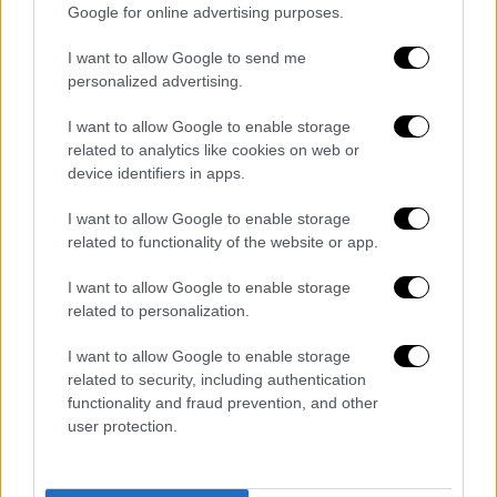
Google for online advertising purposes.
Κόσμος
|
15.08.2022 22:15
Πόσοι πιστεύουν στην... Κόλαση; Στην
I want to allow Google to send me
Ελλάδα είναι πολλοί - Τα ποσοστά ανά
personalized advertising.
χώρα
I want to allow Google to enable storage
Τα μικρότερα και τα μεγαλύτερα ποσοστά
related to analytics like cookies on web or
τις ευρωπαϊκές χώρες
device identifiers in apps.
I want to allow Google to enable storage
related to functionality of the website or app.
I want to allow Google to enable storage
related to personalization.
I want to allow Google to enable storage
related to security, including authentication
functionality and fraud prevention, and other
user protection.