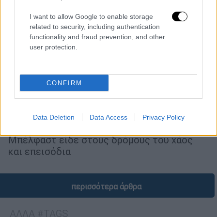
I want to allow Google to enable storage
related to security, including authentication
functionality and fraud prevention, and other
user protection.
Κόσμος
|
11.06.2026 08:48
CONFIRM
Δεύτερη μέρα ρατσιστικού πογκρόμ στο
Μπέλφαστ: Μάχες με την αστυνομία - 27
άτομα εγκατέλειψαν τα σπίτια τους
Data Deletion
Data Access
Privacy Policy
Για δεύτερη συνεχόμενη ημέρα το
Μπέλφαστ είδε στους δρόμους του χάος
και επεισόδια
περισσότερα άρθρα
ΑΛΛΑ #TAGS