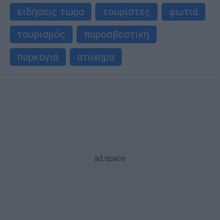
ειδήσεις τώρα
τουρίστες
φωτιά
τουρισμός
πυροσβεστική
πυρκαγιά
ατύχημα