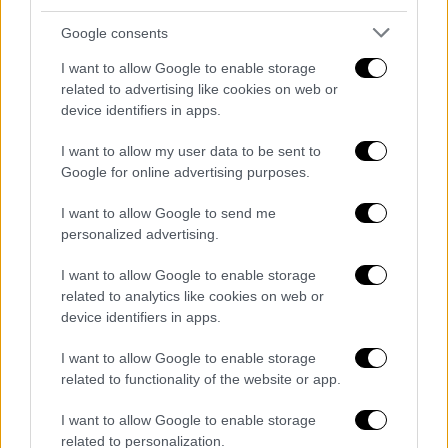
Google consents
I want to allow Google to enable storage
Κόσμος
|
20.06.2026 08:44
related to advertising like cookies on web or
device identifiers in apps.
Μεγάλη φωτιά σε πολυτελές ξενοδοχείο
στη Δομινικανή Δημοκρατία: Μία νεκρή
I want to allow my user data to be sent to
- 1.700 άνθρωποι απομακρύνθηκαν
Google for online advertising purposes.
Η φωτιά εξαπλώθηκε γρήγορα - Μέρος της
I want to allow Google to send me
οροφής ήταν από ψάθα
personalized advertising.
I want to allow Google to enable storage
related to analytics like cookies on web or
device identifiers in apps.
I want to allow Google to enable storage
related to functionality of the website or app.
I want to allow Google to enable storage
related to personalization.