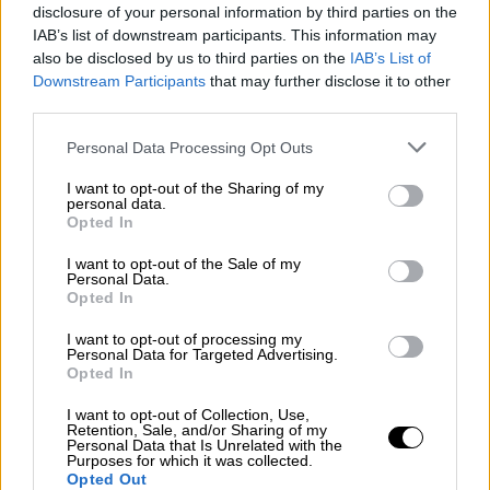
disclosure of your personal information by third parties on the
Ελλάδα
|
24.06.2026 21:13
IAB’s list of downstream participants. This information may
also be disclosed by us to third parties on the
IAB’s List of
Καλύτερη η εικόνα της φωτιάς σε
Downstream Participants
that may further disclose it to other
εγκαταλελειμμένο ξενοδοχείο στο
third parties.
Λουτράκι - Δίπλα σε σπίτια οι φλόγες
Please note that this website/app uses one or more Google
Personal Data Processing Opt Outs
Έχουν απομακρυνθεί πολίτες από τις
services and may gather and store information including but
διπλανές πολυκατοικίες
not limited to your visit or usage behaviour. You may click to
I want to opt-out of the Sharing of my
personal data.
grant or deny consent to Google and its third-party tags to
Opted In
use your data for below specified purposes in below Google
consent section.
I want to opt-out of the Sale of my
Personal Data.
Opted In
I want to opt-out of processing my
Personal Data for Targeted Advertising.
Opted In
I want to opt-out of Collection, Use,
Retention, Sale, and/or Sharing of my
Personal Data that Is Unrelated with the
Purposes for which it was collected.
Opted Out