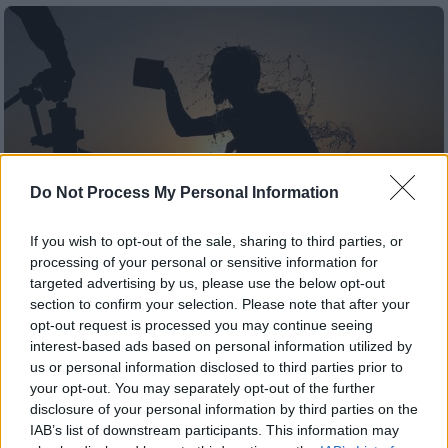
Do Not Process My Personal Information
If you wish to opt-out of the sale, sharing to third parties, or
processing of your personal or sensitive information for
targeted advertising by us, please use the below opt-out
section to confirm your selection. Please note that after your
opt-out request is processed you may continue seeing
Καιρός
|
20.07.2026 22:25
interest-based ads based on personal information utilized by
Ο «χάρτης» του καύσωνα: Μπαίνουμε
us or personal information disclosed to third parties prior to
στο πιο δύσκολο 48ωρο - Πού θα δείξει
your opt-out. You may separately opt-out of the further
41 βαθμούς και ο οδηγός-SOS
disclosure of your personal information by third parties on the
IAB’s list of downstream participants. This information may
Σε κατάσταση κόκκινου συναγερμού