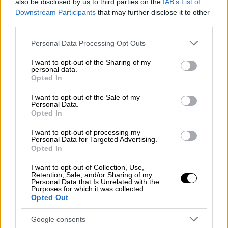
also be disclosed by us to third parties on the
IAB’s List of
παραμένει η χώρα, καθώς το κύμα του
Downstream Participants
that may further disclose it to other
έντονου καύσωνα κορυφώνεται
third parties.
Please note that this website/app uses one or more Google
Personal Data Processing Opt Outs
services and may gather and store information including but
not limited to your visit or usage behaviour. You may click to
I want to opt-out of the Sharing of my
personal data.
grant or deny consent to Google and its third-party tags to
Opted In
use your data for below specified purposes in below Google
consent section.
I want to opt-out of the Sale of my
Personal Data.
Opted In
I want to opt-out of processing my
Personal Data for Targeted Advertising.
Opted In
I want to opt-out of Collection, Use,
Retention, Sale, and/or Sharing of my
Personal Data that Is Unrelated with the
Purposes for which it was collected.
Opted Out
Πολιτική
|
15.07.2026 05:45
Google consents
Πώς οι εξελίξεις στη Μέση Ανατολή