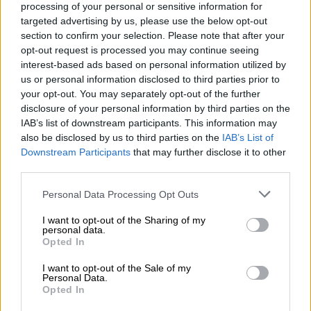
πράκτορα
processing of your personal or sensitive information for
targeted advertising by us, please use the below opt-out
section to confirm your selection. Please note that after your
opt-out request is processed you may continue seeing
interest-based ads based on personal information utilized by
us or personal information disclosed to third parties prior to
your opt-out. You may separately opt-out of the further
disclosure of your personal information by third parties on the
IAB’s list of downstream participants. This information may
also be disclosed by us to third parties on the
IAB’s List of
Downstream Participants
that may further disclose it to other
third parties.
Please note that this website/app uses one or more Google
Personal Data Processing Opt Outs
services and may gather and store information including but
not limited to your visit or usage behaviour. You may click to
I want to opt-out of the Sharing of my
personal data.
grant or deny consent to Google and its third-party tags to
Opted In
use your data for below specified purposes in below Google
Σινεμά
|
02.08.2025 05:00
consent section.
I want to opt-out of the Sale of my
Ο Στίβεν Νάιτ θα είναι ο σεναριογράφος
Personal Data.
Opted In
της νέας ταινίας Τζέιμς Μποντ σε