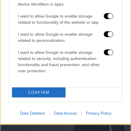
Σινεμά
|
14.07.2025 11:27
device identifiers in apps.
Η Σίντνεϊ Σουίνι φαντάζει η
I want to allow Google to enable storage
επικρατέστερη να γίνει το νέο κορίτσι
related to functionality of the website or app.
του James Bond
I want to allow Google to enable storage
Η 27χρονη ηθοποιός φαίνεται ότι βρίσκεται
related to personalization.
πολύ κοντά στο να διαδεχθεί την Άνα Ντε
Άρμας
I want to allow Google to enable storage
related to security, including authentication
functionality and fraud prevention, and other
user protection.
CONFIRM
Data Deletion
Data Access
Privacy Policy