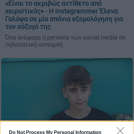
«Είναι το ακριβώς αντίθετο από
χειριστικός» - Η instagrammer Έλενα
Γαλύφα σε μία σπάνια εξομολόγηση για
τον σύζυγό της
Όσα ανέφερε η persona των social media σε
τηλεοπτική εκπομπή
Do Not Process My Personal Information