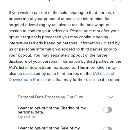
If you wish to opt-out of the sale, sharing to third parties, or
Ελλάδα
|
28.10.2020 19:57
processing of your personal or sensitive information for
targeted advertising by us, please use the below opt-out
Ο 15χρονος Ελληνας influencer που
section to confirm your selection. Please note that after your
χτίζει καριέρα μοντέλων και ράπερ στις
opt-out request is processed you may continue seeing
ΗΠΑ
interest-based ads based on personal information utilized by
us or personal information disclosed to third parties prior to
Ο Μάκης Σαββίδης μας εξηγεί πώς γίνεται
your opt-out. You may separately opt-out of the further
να είσαι 15 ετών και να είσαι το... Νο. 8 των
disclosure of your personal information by third parties on the
πιο επιτυχημένων επιχειρηματιών του
IAB’s list of downstream participants. This information may
digital marketing παγκοσμίως για το 2020!
also be disclosed by us to third parties on the
IAB’s List of
Downstream Participants
that may further disclose it to other
ΑΛΛΑ #TAGS
third parties.
instagram
ειδήσεις τώρα
Please note that this website/app uses one or more Google
Personal Data Processing Opt Outs
services and may gather and store information including but
ναυάγιο
ζωγράφος
not limited to your visit or usage behaviour. You may click to
I want to opt-out of the Sharing of my
personal data.
grant or deny consent to Google and its third-party tags to
Opted In
Πίνακας ζωγραφικής
social media
use your data for below specified purposes in below Google
consent section.
I want to opt-out of the Sale of my