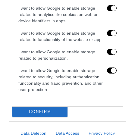
I want to allow Google to enable storage
Μεσημεριανό...
|
09.08.2026 14:15
related to analytics like cookies on web or
Μεσημεριανό δελτίο ειδήσεων
device identifiers in apps.
09/08/2026
I want to allow Google to enable storage
related to functionality of the website or app.
I want to allow Google to enable storage
ΑΠΟΣΠΑΣΜΑΤΑ...
|
09.08.2026 14:03
related to personalization.
Αυξημένος κίνδυνος για πυρκαγιές σε 6
I want to allow Google to enable storage
περιφέρειες
related to security, including authentication
functionality and fraud prevention, and other
user protection.
ΑΠΟΣΠΑΣΜΑΤΑ...
|
09.08.2026 14:09
CONFIRM
Εξονυχιστικοί έλεγχοι Ιταλών
ταξιδιωτών από τους Ισπανούς
Data Deletion
Data Access
Privacy Policy