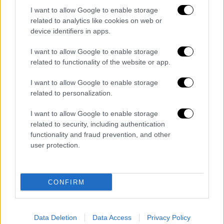
I want to allow Google to enable storage
related to analytics like cookies on web or
Πολιτική
|
05.12.2025 18:16
device identifiers in apps.
Συνάντηση Γεραπετρίτη με Ίσα:
I want to allow Google to enable storage
«Παράνομο το τουρκολιβυκό μνημόνιο» -
related to functionality of the website or app.
Στο επίκεντρο οι σχέσεις Αθήνας-
Τρίπολης
I want to allow Google to enable storage
related to personalization.
«Στόχος μια Μεσόγειος σταθερότητας και
ευημερίας»
I want to allow Google to enable storage
related to security, including authentication
functionality and fraud prevention, and other
user protection.
CONFIRM
Data Deletion
Data Access
Privacy Policy