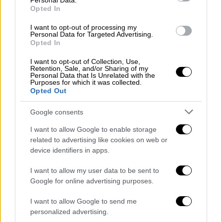
Personal Data.
Opted In
ΥΠΕΞ: Με λεωφορεία μέσω Αιγύπτου η
αποχώρηση Ελλήνων από το Ισραήλ
I want to opt-out of processing my
Personal Data for Targeted Advertising.
Τα δρομολόγια είναι προγραμματισμένα για
Opted In
αύριο, Τετάρτη 4 Μαρτίου και Πέμπτη 5
I want to opt-out of Collection, Use,
Μαρτίου
Retention, Sale, and/or Sharing of my
Personal Data that Is Unrelated with the
Purposes for which it was collected.
Opted Out
Google consents
I want to allow Google to enable storage
related to advertising like cookies on web or
device identifiers in apps.
I want to allow my user data to be sent to
Google for online advertising purposes.
I want to allow Google to send me
personalized advertising.