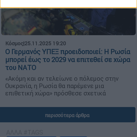
Κόσμος
|
25.11.2025 19:20
Ο Γερμανός ΥΠΕΞ προειδοποιεί: Η Ρωσία
μπορεί έως το 2029 να επιτεθεί σε χώρα
του ΝΑΤΟ
«Ακόμη και αν τελείωνε ο πόλεμος στην
Ουκρανία, η Ρωσία θα παρέμενε μια
επιθετική χώρα» πρόσθεσε σχετικά
περισσότερα άρθρα
ΑΛΛΑ #TAGS