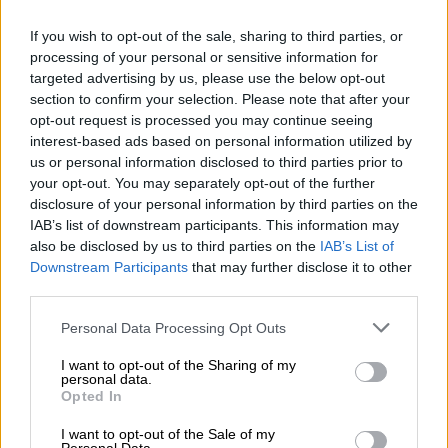
Όσοι ενδιαφέρονται καλούνται να
εκδηλώσουν εγκαίρως το ενδιαφέρον τους,
If you wish to opt-out of the sale, sharing to third parties, or
καθώς οι διαθέσιμες θέσεις είναι
processing of your personal or sensitive information for
περιορισμένες
targeted advertising by us, please use the below opt-out
section to confirm your selection. Please note that after your
opt-out request is processed you may continue seeing
interest-based ads based on personal information utilized by
us or personal information disclosed to third parties prior to
your opt-out. You may separately opt-out of the further
disclosure of your personal information by third parties on the
IAB’s list of downstream participants. This information may
also be disclosed by us to third parties on the
IAB’s List of
Downstream Participants
that may further disclose it to other
third parties.
Please note that this website/app uses one or more Google
Personal Data Processing Opt Outs
services and may gather and store information including but
not limited to your visit or usage behaviour. You may click to
I want to opt-out of the Sharing of my
personal data.
grant or deny consent to Google and its third-party tags to
Opted In
use your data for below specified purposes in below Google
consent section.
I want to opt-out of the Sale of my
Ελλάδα
|
03.03.2026 20:49