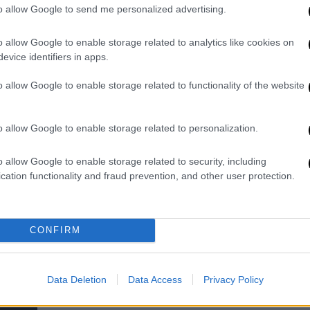
media θα μπαίνουν οι τουρίστες
to allow Google to send me personalized advertising.
από 42 χώρες
o allow Google to enable storage related to analytics like cookies on
Ανάμεσά τους και η Ελλάδα
evice identifiers in apps.
o allow Google to enable storage related to functionality of the website
o allow Google to enable storage related to personalization.
Our Network
|
07.11.2025 13:00
Eurovision 2026: Οι 3 χώρες που
o allow Google to enable storage related to security, including
επιστρέφουν στον διαγωνισμό
cation functionality and fraud prevention, and other user protection.
ύστερα από χρόνια απουσίας
Η 70ή διοργάνωση αναμένεται με
ισχυρές παρουσίες και ανοιχτό
CONFIRM
μέτωπο γύρω από το Ισραήλ.
Data Deletion
Data Access
Privacy Policy