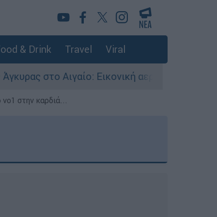
ood & Drink
Travel
Viral
αίο: Εικονική αερομαχία ανάμεσα σε ελληνικά κ
 νο1 στην καρδιά...