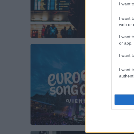
I want 
I want t
web or d
I want t
or app.
I want t
I want t
authenti