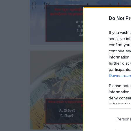
Do Not Pr
If you wish 
sensitive in
confirm you
continue se
information 
further disc
participants
Downstream 
Please note
information 
deny consent
in below Go
Persona