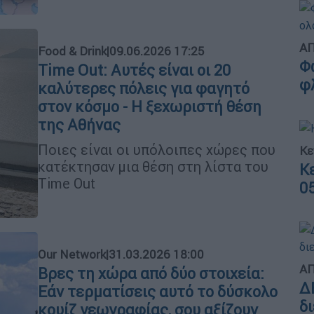
ΑΠ
Food & Drink
|
09.06.2026 17:25
Φ
Time Out: Αυτές είναι οι 20
φ
καλύτερες πόλεις για φαγητό
στον κόσμο - Η ξεχωριστή θέση
της Αθήνας
Ποιες είναι οι υπόλοιπες χώρες που
Κε
κατέκτησαν μια θέση στη λίστα του
Κ
Time Out
0
Our Network
|
31.03.2026 18:00
ΑΠ
Βρες τη χώρα από δύο στοιχεία:
Δ
Εάν τερματίσεις αυτό το δύσκολο
δ
κουίζ γεωγραφίας, σου αξίζουν