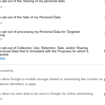
o opt-out of the Sharing of my personal data.
In
Κόσμος
|
30.12.2025 19:50
Διεθνής ανησυχία με την
o opt-out of the Sale of my Personal Data.
επιδείνωση της ανθρωπιστικής
In
κατάστασης στη Γάζα – SOS από
to opt-out of processing my Personal Data for Targeted
Βρετανία, Καναδά, Γαλλία
ing.
In
Ανθρωπιστικές οργανώσεις
o opt-out of Collection, Use, Retention, Sale, and/or Sharing
δηλώνουν ότι το Ισραήλ εμποδίζει
ersonal Data that Is Unrelated with the Purposes for which it
την είσοδο των απαραίτητων ειδών
lected.
Out
consents
o allow Google to enable storage related to advertising like cookies on
Κόσμος
|
11.12.2025 08:06
evice identifiers in apps.
Πιστοποιητικό ψηφιακών
φρονημάτων για τις ΗΠΑ: Με
o allow my user data to be sent to Google for online advertising
s.
διαβατήριο το ιστορικό στα social