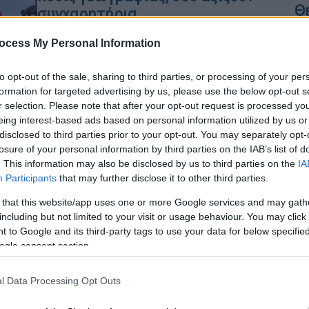
Θ
συγχαρητήρια
ocess My Personal Information
Ξέχνα πρωτεύουσες και σημαίες
Με
to opt-out of the sale, sharing to third parties, or processing of your per
Μ
formation for targeted advertising by us, please use the below opt-out s
r selection. Please note that after your opt-out request is processed y
0
eing interest-based ads based on personal information utilized by us or
disclosed to third parties prior to your opt-out. You may separately opt-
Our Network
|
26.02.2026 18:00
losure of your personal information by third parties on the IAB’s list of
10 χώρες που άλλαξαν
. This information may also be disclosed by us to third parties on the
IA
Participants
that may further disclose it to other third parties.
πρωτεύουσα: Αν κάνεις πάνω από
8/10 είσαι geography legend
 that this website/app uses one or more Google services and may gath
including but not limited to your visit or usage behaviour. You may click 
 to Google and its third-party tags to use your data for below specifi
Μόνο για μεγάλους παίκτες,
ogle consent section.
παρακαλώ…
l Data Processing Opt Outs