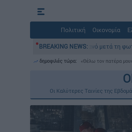
Πολιτική
Οικονομία
Ε
οτα» στο Πόρτο Γερμανό μετά τη φωτιά - Αγώνας
BREAKING NEWS:
δημοφιλές τώρα:
«Θέλω τον πατέρα μου»:
Ο
Οι Καλύτερες Ταινίες της Εβδομά