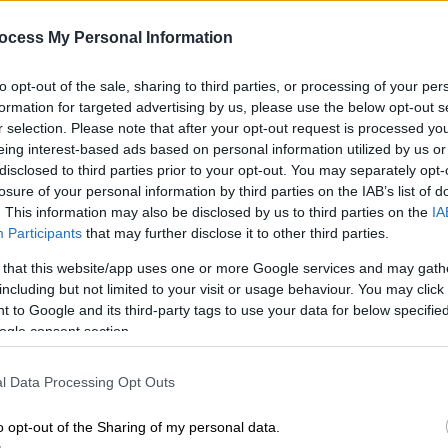
Μια κλασσική αγαπημένη ταινία της
ocess My Personal Information
Pixar αλλά και πολύς τρόμος στο
Κε
κινηματογραφικό εβδομαδιαίο
to opt-out of the sale, sharing to third parties, or processing of your per
Κ
«μενού»
formation for targeted advertising by us, please use the below opt-out s
0
r selection. Please note that after your opt-out request is processed y
eing interest-based ads based on personal information utilized by us or
disclosed to third parties prior to your opt-out. You may separately opt-
losure of your personal information by third parties on the IAB’s list of
. This information may also be disclosed by us to third parties on the
IA
Σινεμά
|
13.06.2026 10:34
ΑΠ
Participants
that may further disclose it to other third parties.
Ο εξωγήινος Σπίλμπεργκ, «Ο
Τ
Ξένος» διά χειρός Οζόν και ο
 that this website/app uses one or more Google services and may gath
ε
including but not limited to your visit or usage behaviour. You may click 
επίκαιρος Κιούμπρικ στις ταινίες
Λ
 to Google and its third-party tags to use your data for below specifi
της εβδομάδας
ogle consent section.
Λίγες αλλά καλές οι επιλογές της
εβδομάδας
l Data Processing Opt Outs
ΑΠ
o opt-out of the Sharing of my personal data.