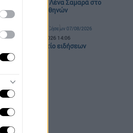
νημόσυνο για τη Λένα Σαμαρά στο
΄ Νεκροταφείο Αθηνών
σημεριανό...
|
07.08.2026 14:06
εσημεριανό δελτίο ειδήσεων
7/08/2026