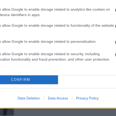
Μία από τις καλύτερες εβδομάδες
της τελευταίας περιόδου ξεκινά
o allow Google to enable storage related to analytics like cookies on
απόψε, καθώς από τις έξι πρεμιέρες
evice identifiers in apps.
οι τρεις θα κερδίσουν τους σινεφίλ,
o allow Google to enable storage related to functionality of the website
ενώ και οι υπόλοιπες ταινίες έχουν
το ενδιαφέρον τους
o allow Google to enable storage related to personalization.
Σινεμά
|
21.05.2026 10:09
o allow Google to enable storage related to security, including
cation functionality and fraud prevention, and other user protection.
Από την Ομηρία του Γκας Βαν
Σαντ, μέχρι την Αρκουδότρυπα και
το Star Wars στις ταινίες της
εβδομάδας
CONFIRM
Ενδιαφέρουσες προτάσεις εν μέσω
κακοκαιρίας την ώρα που ανοίγουν
Data Deletion
Data Access
Privacy Policy
όλα τα θερινά σινεμά στην πόλη