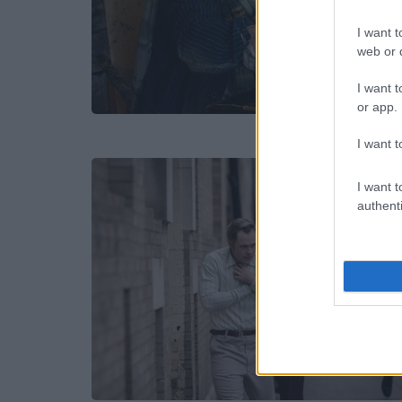
I want t
web or d
I want t
or app.
I want t
I want t
authenti