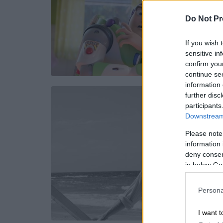
Do Not Pr
If you wish 
sensitive in
confirm you
continue se
information 
further disc
participants
Downstream 
Please note
information 
deny consent
in below Go
Persona
I want t