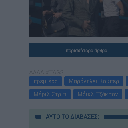
περισσότερα άρθρα
ΑΛΛΑ #TAGS
πρεμιέρα
Μπράντλεϊ Κούπερ
Μέριλ Στριπ
Μάικλ Τζάκσον
ΑΥΤΟ ΤΟ ΔΙΑΒΑΣΕΣ;