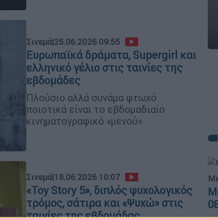
Σινεμά
|
25.06.2026 09:55
Ευρωπαϊκά δράματα, Supergirl και
ελληνικό γέλιο στις ταινίες της
εβδομάδες
Πλούσιο αλλά συνάμα φτωχό
ποιοτικά είναι το εβδομαδιαίο
κινηματογραφικό «μενού»
Σινεμά
|
18.06.2026 10:07
Με
«Toy Story 5», διπλός ψυχολογικός
Μ
τρόμος, σάτιρα και «Ψυχώ» στις
0
ταινίες της εβδομάδας