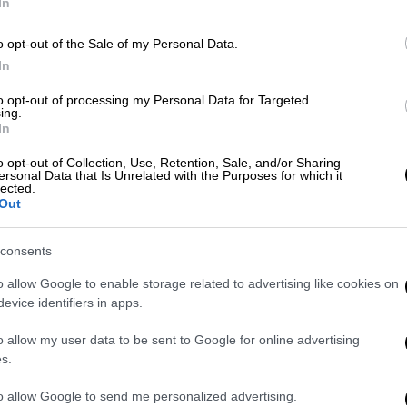
In
Μ
Α
o opt-out of the Sale of my Personal Data.
Σινεμά
|
04.06.2026 09:47
In
Ο ολόφρεσκος Αλμοδοβάρ, ο
πολύπειρος Τζιμ Σέρινταν και το
to opt-out of processing my Personal Data for Targeted
ing.
Με
6ο Scary Movie στις ταινίες της
In
Μ
εβδομάδας
0
o opt-out of Collection, Use, Retention, Sale, and/or Sharing
ersonal Data that Is Unrelated with the Purposes for which it
Η πρώτη διανομή του καλοκαιριού
lected.
είναι γεμάτη με επιλογές για όλους
Out
consents
o allow Google to enable storage related to advertising like cookies on
Σινεμά
|
28.05.2026 12:13
evice identifiers in apps.
Σόντερμπεργκ, ΜακΚέλεν,
Μίκελσεν, Ράινσβε και κλασικός
o allow my user data to be sent to Google for online advertising
Μπόγκαρτ στις ταινίες της
s.
εβδομάδας
to allow Google to send me personalized advertising.