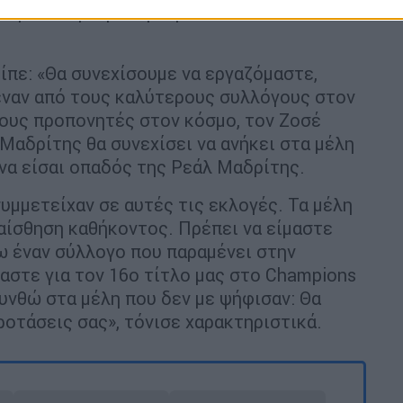
νια μετά την πρώτη παρουσία του
πε: «Θα συνεχίσουμε να εργαζόμαστε,
έναν από τους καλύτερους συλλόγους στον
ρους προπονητές στον κόσμο, τον Ζοσέ
Μαδρίτης θα συνεχίσει να ανήκει στα μέλη
 να είσαι οπαδός της Ρεάλ Μαδρίτης.
μμετείχαν σε αυτές τις εκλογές. Τα μέλη
αίσθηση καθήκοντος. Πρέπει να είμαστε
ω έναν σύλλογο που παραμένει στην
αστε για τον 16ο τίτλο μας στο Champions
θυνθώ στα μέλη που δεν με ψήφισαν: Θα
ροτάσεις σας», τόνισε χαρακτηριστικά.