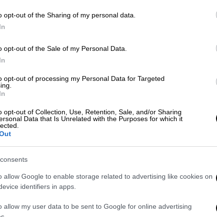
o opt-out of the Sharing of my personal data.
λος - Γαλλία, Σενεγάλη, Ιράκ,
In
o opt-out of the Sale of my Personal Data.
In
ι 16 «ναοί» που θα φιλοξενήσουν τα
to opt-out of processing my Personal Data for Targeted
ing.
In
o opt-out of Collection, Use, Retention, Sale, and/or Sharing
ersonal Data that Is Unrelated with the Purposes for which it
lected.
Out
ο Πέρεθ βρήκε αντίπαλο στις κάλπες, σε
 socios της Ρεάλ Μαδρίτης σε εκλογική
consents
οπήσεις ισπανικών Μέσων, ο 79χρονος
προβάδισμα, με ποσοστά που κυμαίνονταν
o allow Google to enable storage related to advertising like cookies on
evice identifiers in apps.
θ κέρδισε κατά κράτος τον Ρικέλμε,
ων συνολικών ψήφων, συγκεκριμένα το 66%
o allow my user data to be sent to Google for online advertising
λό του.
s.