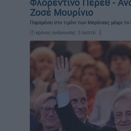
Φλορεντίνο Πέρεθ - Αν
Ζοσέ Μουρίνιο
Παραμένει στο τιμόνι των Μερένχες μέχρι το
🕛 χρόνος ανάγνωσης: 3 λεπτά ┋