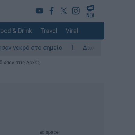
ood & Drink
Travel
Viral
το σημείο
Δίωξη για ανθρωποκτονία από 
έδωσε» στις Αρχές