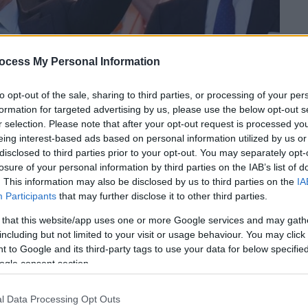
ocess My Personal Information
to opt-out of the sale, sharing to third parties, or processing of your per
formation for targeted advertising by us, please use the below opt-out s
r selection. Please note that after your opt-out request is processed y
eing interest-based ads based on personal information utilized by us or
disclosed to third parties prior to your opt-out. You may separately opt-
 το ΕΘΝΟΣ στη Google
losure of your personal information by third parties on the IAB’s list of
. This information may also be disclosed by us to third parties on the
IA
Participants
that may further disclose it to other third parties.
προεδρία της
Ρεάλ Μαδρίτης
, καθώς
μόνι του συλλόγου. Ο διοικητικός ηγέτης
 that this website/app uses one or more Google services and may gath
including but not limited to your visit or usage behaviour. You may click 
ογές απέναντι στον επιχειρηματία Ενρίκε
 to Google and its third-party tags to use your data for below specifi
δρία μέχρι το 2030.
ogle consent section.
l Data Processing Opt Outs