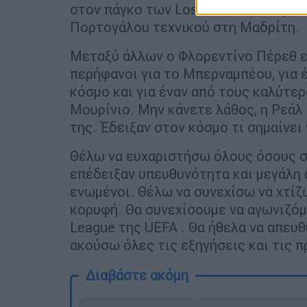
στον πάγκο των Los Blancos, 13 χρό
Πορτογάλου τεχνικού στη Μαδρίτη.
Μεταξύ άλλων ο Φλορεντίνο Πέρεθ εί
περήφανοι για το Μπερναμπέου, για 
κόσμο και για έναν από τους καλύτε
Μουρίνιο. Μην κάνετε λάθος, η Ρεάλ 
της. Έδειξαν στον κόσμο τι σημαίνει
Θέλω να ευχαριστήσω όλους όσους συ
επέδειξαν υπευθυνότητα και μεγάλη 
ενωμένοι. Θέλω να συνεχίσω να χτίζ
κορυφή. Θα συνεχίσουμε να αγωνιζόμ
League της UEFA . Θα ήθελα να απευ
ακούσω όλες τις εξηγήσεις και τις π
Διαβάστε ακόμη