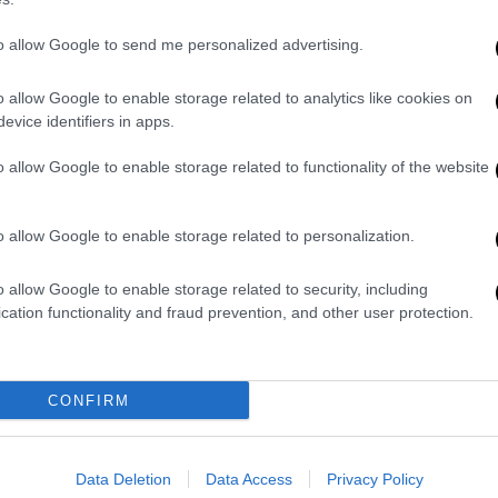
οιχεία, δηλαδή σε όλες τις ηλικιακές
to allow Google to send me personalized advertising.
λύτερο αποτέλεσμα στην ιστορία», δήλωσε
προηγουμένως συγχαρεί τον αντίπαλό του
o allow Google to enable storage related to analytics like cookies on
evice identifiers in apps.
θούν τα επίσημα αποτελέσματα.
o allow Google to enable storage related to functionality of the website
εί από τον ίδιο τον πρόεδρο της Ρεάλ,
εζόν χωρίς τίτλο, παρά το γεγονός ότι τον
 χωρίς αντίπαλο για τέταρτη διαδοχική
o allow Google to enable storage related to personalization.
νώσεις αύξησε την κριτική απέναντί του και
ψήφο εμπιστοσύνης. Είναι η πρώτη φορά
o allow Google to enable storage related to security, including
cation functionality and fraud prevention, and other user protection.
πολίτευση, γεγονός που τον αναγκάζει να
η της ομάδας.
προεδρία της Ρεάλ Μαδρίτης από το 2009,
CONFIRM
ρόεδρος του συλλόγου και την περίοδο
ν επανεκλογή του, επιβεβαίωσε πως η πρώτη
υ θα είναι η επιστροφή του Ζοζέ Μουρίνιο
Data Deletion
Data Access
Privacy Policy