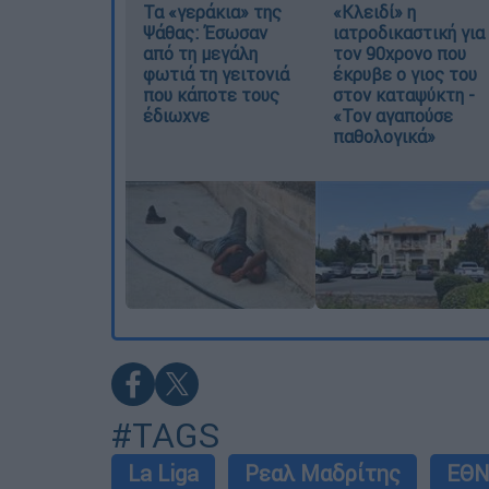
Τα «γεράκια» της
«Κλειδί» η
Ψάθας: Έσωσαν
ιατροδικαστική για
από τη μεγάλη
τον 90χρονο που
φωτιά τη γειτονιά
έκρυβε ο γιος του
που κάποτε τους
στον καταψύκτη -
έδιωχνε
«Τον αγαπούσε
παθολογικά»
#TAGS
La Liga
Ρεαλ Μαδρίτης
ΕΘ