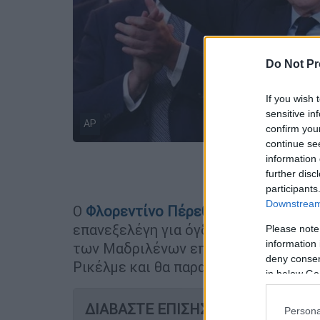
Do Not Pr
If you wish 
sensitive in
AP
confirm you
continue se
information 
Προσθέστε
further disc
participants
Downstream 
Ο
Φλορεντίνο Πέρεθ
συνεχίζει στην 
επανεξελέγη για όγδοη θητεία στο τι
Please note
information 
των Μαδριλένων επικράτησε στις εκλ
deny consent
Ρικέλμε και θα παραμείνει στην προε
in below Go
ΔΙΑΒΑΣΤΕ ΕΠΙΣΗΣ
Persona