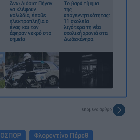
Άνω Λιόσια: Πήγαν
Το βαρύ τίμημα
να κλέψουν
της
καλώδια, έπαθε
υπογεννητικότητας:
ηλεκτροπληξία ο
11 σχολεία
ένας και τον
λιγότερα τη νέα
άφησαν νεκρό στο
σχολική χρονιά στα
σημείο
Δωδεκάνησα
επόμενο άρθρο
ΝΟΣΠΟΡ
Φλορεντίνο Πέρεθ