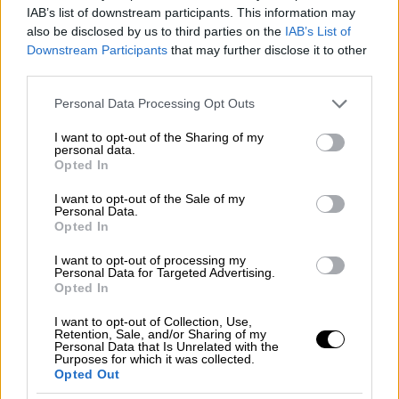
IAB’s list of downstream participants. This information may
also be disclosed by us to third parties on the
IAB’s List of
Downstream Participants
that may further disclose it to other
third parties.
Please note that this website/app uses one or more Google
Personal Data Processing Opt Outs
services and may gather and store information including but
not limited to your visit or usage behaviour. You may click to
I want to opt-out of the Sharing of my
personal data.
grant or deny consent to Google and its third-party tags to
Opted In
use your data for below specified purposes in below Google
consent section.
I want to opt-out of the Sale of my
Personal Data.
Opted In
I want to opt-out of processing my
Personal Data for Targeted Advertising.
Opted In
I want to opt-out of Collection, Use,
Το ιστορικό Arrowhead Stadium
Retention, Sale, and/or Sharing of my
Personal Data that Is Unrelated with the
συγκαταλέγεται στα πιο θορυβώδη γήπεδα
Purposes for which it was collected.
του πλανήτη και για χρόνια κατείχε σχετικό
Opted Out
παγκόσμιο ρεκόρ καταγεγραμμένο στο