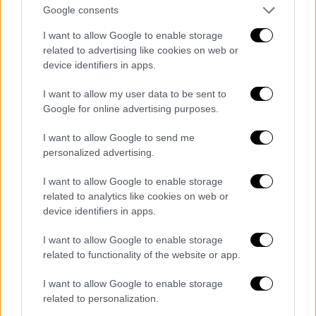
Google consents
βιβλίο Γκίνες. Η ατμόσφαιρα που
δημιουργούν οι φίλαθλοι των Kansas City
I want to allow Google to enable storage
related to advertising like cookies on web or
Chiefs το έχει μετατρέψει σε μία από τις πιο
device identifiers in apps.
επιβλητικές έδρες της Βόρειας Αμερικής
και το Μουντιάλ θα προσθέσει ακόμη ένα
I want to allow my user data to be sent to
κεφάλαιο στην ιστορία του.
Google for online advertising purposes.
Αγώνες
I want to allow Google to send me
personalized advertising.
14 Ιουνίου – Αργεντινή - Αλγερία
I want to allow Google to enable storage
20 Ιουνίου – Εκουαδόρ - Κουρασάο
related to analytics like cookies on web or
25 Ιουνίου – Τυνησία - Ολλανδία
device identifiers in apps.
27 Ιουνίου – Αλγερία - Αυστρία
3 Ιουλίου – Φάση των «32»
I want to allow Google to enable storage
related to functionality of the website or app.
11 Ιουλίου – Ημιτελικός
I want to allow Google to enable storage
Los Angeles Stadium, SoFi
related to personalization.