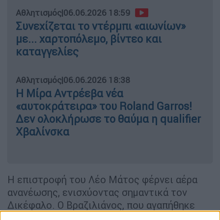
Αθλητισμός
|
06.06.2026 18:59
Συνεχίζεται το ντέρμπι «αιωνίων»
με... χαρτοπόλεμο, βίντεο και
καταγγελίες
Αθλητισμός
|
06.06.2026 18:38
Η Μίρα Αντρέεβα νέα
«αυτοκράτειρα» του Roland Garros!
Δεν ολοκλήρωσε το θαύμα η qualifier
Χβαλίνσκα
Η επιστροφή του Λέο Μάτος φέρνει αέρα
ανανέωσης, ενισχύοντας σημαντικά τον
Δικέφαλο. Ο Βραζιλιάνος, που αγαπήθηκε
όσο λίγοι στην Τούμπα, κατέκτησε τίτλους