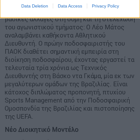
Data Deletion
Data Access
Privacy Policy
Στο πλαίσιο αυτό, ανακοινώνονται σήμερα,
βασικές αλλαγές στη δομή και τη στελέχωση
του αγωνιστικού τμήματος: Ο Λέο Μάτος
αναλαμβάνει καθήκοντα Αθλητικού
Διευθυντή. Ο πρώην ποδοσφαιριστής του
ΠΑΟΚ διαθέτει σημαντική εμπειρία στη
διοίκηση ποδοσφαίρου, έχοντας εργαστεί τα
τελευταία τρία χρόνια ως Τεχνικός
Διευθυντής στη Βάσκο ντα Γκάμα, μία εκ των
μεγαλύτερων ομάδων της Βραζιλίας. Είναι
κάτοχος διπλώματος προπονητή, πτυχίου
Sports Management από την Ποδοσφαιρική
Ομοσπονδία της Βραζιλίας και πιστοποίησης
της UEFA.
Νέο Διοικητικό Μοντέλο