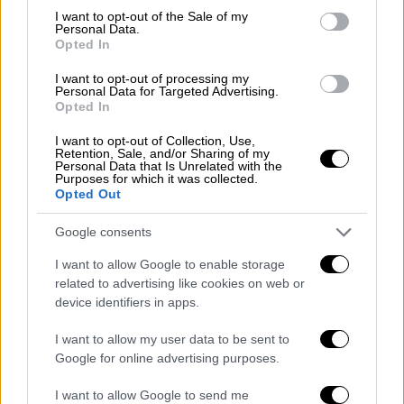
κάτοχος διπλώματος προπονητή, πτυχίου
consent section.
I want to opt-out of the Sale of my
Sports Management από την Ποδοσφαιρική
Personal Data.
Opted In
Ομοσπονδία της Βραζιλίας και πιστοποίησης
UEFA.
I want to opt-out of processing my
Personal Data for Targeted Advertising.
Opted In
Παράλληλα, ο ΠΑΟΚ επισημοποίησε και τον
I want to opt-out of Collection, Use,
νέο ρόλο του Αντρέ Βιεϊρίνια. Ο
Retention, Sale, and/or Sharing of my
Personal Data that Is Unrelated with the
Πορτογάλος, που παραμένει σταθερά δίπλα
Purposes for which it was collected.
στην ομάδα με την οποία ταυτίστηκε όσο
Opted Out
ελάχιστοι, αναλαμβάνει τη θέση του
Google consents
Τεχνικού Διευθυντή. Ο Βιεϊρίνια
παρακολουθεί μαθήματα προπονητικής για
I want to allow Google to enable storage
related to advertising like cookies on web or
την απόκτηση του UEFA A, έχει παραστάσεις
device identifiers in apps.
υψηλού επιπέδου και θα έχει ενεργό ρόλο
στη διαμόρφωση και υλοποίηση της
I want to allow my user data to be sent to
αγωνιστικής στρατηγικής, αλλά και στην
Google for online advertising purposes.
καθημερινή εποπτεία του ποδοσφαιρικού
I want to allow Google to send me