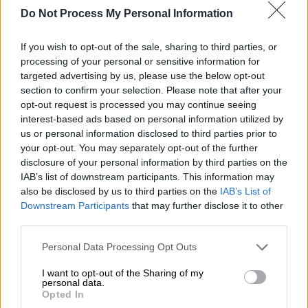
και συνέδεσε το όνομά του με μία από τις
Do Not Process My Personal Information
πιο επιτυχημένες περιόδους της σύγχρονης
If you wish to opt-out of the sale, sharing to third parties, or
ιστορίας του ΠΑΟΚ, γυρίζει στον ΠΑΟΚ από
processing of your personal or sensitive information for
διαφορετικό πόστο. Ο άλλοτε δεξιός μπακ
targeted advertising by us, please use the below opt-out
των «ασπρόμαυρων» αναλαμβάνει καθήκοντα
section to confirm your selection. Please note that after your
Αθλητικού Διευθυντή, αποτελώντας μία από
opt-out request is processed you may continue seeing
interest-based ads based on personal information utilized by
τις πρώτες κινήσεις της νέας οργανωτικής
us or personal information disclosed to third parties prior to
δομής του συλλόγου.
your opt-out. You may separately opt-out of the further
disclosure of your personal information by third parties on the
Ο ΠΑΟΚ αναζητούσε πρόσωπα με γνώση του
IAB’s list of downstream participants. This information may
οργανισμού, σύνδεση με τις επιτυχίες του
also be disclosed by us to third parties on the
IAB’s List of
και κατανόηση της φιλοσοφίας της ομάδας.
Downstream Participants
that may further disclose it to other
Σε αυτό το πλαίσιο, η περίπτωση του Μάτος
third parties.
κρίθηκε ιδανική. Ο Βραζιλιάνος διαθέτει
Please note that this website/app uses one or more Google
Personal Data Processing Opt Outs
εμπειρία σε διοικητικό επίπεδο, καθώς τα
services and may gather and store information including but
not limited to your visit or usage behaviour. You may click to
I want to opt-out of the Sharing of my
τελευταία χρόνια εργάστηκε ως Τεχνικός
personal data.
grant or deny consent to Google and its third-party tags to
Διευθυντής στη Βάσκο ντα Γκάμα, ενώ είναι
Opted In
use your data for below specified purposes in below Google