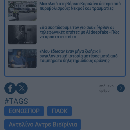
Μακελειό στη Βόρεια Καρολίνα ύστερα από
πυροβολισμούς: Νεκροί και τραυματίες
«Θα σκοτώσουμε τον γιο σου»: Ήρθαν οι
τηλεφωνικές απάτες με AI deepfake - Πώς
να προστατευτείτε
«Μου έδωσαν έναν μήνα ζωής»: Η
συγκλονιστική ιστορία μητέρας μετά από
τσιμπήματα δηλητηριώδους αράχνης
επόμενο
άρθρο
#TAGS
ΕΘΝΟΣΠΟΡ
ΠΑΟΚ
Αντελίνο Αντρε Βιεϊρίνια