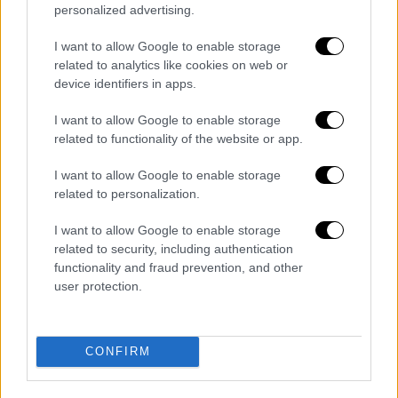
τμήματος.
personalized advertising.
Η ανακοίνωση της ΠΑΕ ΠΑΟΚ
I want to allow Google to enable storage
related to analytics like cookies on web or
«Η ΠΑΕ ΠΑΟΚ προχωρά στo επόμενο
device identifiers in apps.
κεφάλαιο. Με συνέπεια και σταθερά βήματα
προχωράμε στην υλοποίηση των
I want to allow Google to enable storage
related to functionality of the website or app.
δεσμεύσεων, που παρουσιάστηκαν στις 28
Απριλίου, θέτοντας σε εφαρμογή το σχέδιο
I want to allow Google to enable storage
του μετασχηματισμού του ΠΑΟΚ σε έναν
related to personalization.
σύγχρονο ευρωπαϊκό αθλητικό οργανισμό,
I want to allow Google to enable storage
που θα στηρίζεται σε μια νέα και ευέλικτη
related to security, including authentication
διοικητική δομή, με σαφείς και διακριτές
functionality and fraud prevention, and other
εταιρικές και αγωνιστικές λειτουργίες, και
user protection.
με υποδομές που θα ενισχύσουν τη δυναμική
και την ανταγωνιστικότητά του σε κορυφαίο
επίπεδο.
CONFIRM
Αναδιάρθρωση Αγωνιστικού Τμήματος