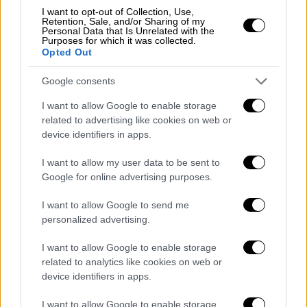
Οι παίκτες της Ένωσης έδειξαν να μένουν
I want to opt-out of Collection, Use,
από ενέργεια αλλά και από ψυχολογία, κάτι
Retention, Sale, and/or Sharing of my
Personal Data that Is Unrelated with the
που έφερε τη Ρίτας στο +8 στο ξεκίνημα της
Purposes for which it was collected.
Opted Out
παράτασης (80-88) με ένα επί μέρους 8-0. Η
ΑΕΚ δεν επέστρεψε ποτέ και ο τίτλος
Google consents
κατέληξε στα χέρια των Λιθουανών.
I want to allow Google to enable storage
Η Ένωση έχασε μια τεράστια ευκαιρία για να
related to advertising like cookies on web or
device identifiers in apps.
σηκώσει το τέταρτο ευρωπαϊκό τρόπαιο
στην ιστορία της μετά το Κύπελλο
I want to allow my user data to be sent to
Κυπελλούχων του 1968, το Κύπελλο
Google for online advertising purposes.
Σαπόρτα του 2000 και το Basketball
I want to allow Google to send me
Champions League του 2018 στο ΟΑΚΑ.
personalized advertising.
Ο Σιμόνας Λουκόσιους ήταν αυτός που
I want to allow Google to enable storage
ουσιαστικά «σκότωσε» την ΑΕΚ. Ο
related to analytics like cookies on web or
Λιθουανός γκαρντ βρήκε μεγάλα σουτ και σε
device identifiers in apps.
23' σκόραρε 23 πόντους με 7/10 τρίποντα,
I want to allow Google to enable storage