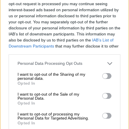
opt-out request is processed you may continue seeing
διαφορές κατά τις τρεις πρώτες περιόδους
interest-based ads based on personal information utilized by
(+20 με 50-35 στο 26' και +15 με 74-59 στο
us or personal information disclosed to third parties prior to
34') όδευε σε θρίαμβο.
your opt-out. You may separately opt-out of the further
disclosure of your personal information by third parties on the
Όμως η Ρίτας έκανε τα πάντα για να
IAB’s list of downstream participants. This information may
αντιδράσει με τον τρομερό Λουκόσιους να
also be disclosed by us to third parties on the
IAB’s List of
Downstream Participants
that may further disclose it to other
σκοράρει από παντού. Κάλυψε τη διαφορά με
third parties.
εντυπωσιακή αντεπίθεση και ισοφάρισε (80-
80) στα 19'' από το φινάλε, για πρώτη φορά
Please note that this website/app uses one or more Google
Personal Data Processing Opt Outs
services and may gather and store information including but
από το ξεκίνημα του τελικού. Η ΑΕΚ είχε την
not limited to your visit or usage behaviour. You may click to
I want to opt-out of the Sharing of my
ευκαιρία να τελειώσει τον τελικό στην
personal data.
grant or deny consent to Google and its third-party tags to
Opted In
κανονική διάρκεια αλλά η προσπάθεια του
use your data for below specified purposes in below Google
Λεκαβίτσιους βρήκε σίδερο, ενώ το μακρινό
consent section.
I want to opt-out of the Sale of my
Personal Data.
σουτ της Ρίτας ήταν επίσης άστοχο με
Opted In
αποτέλεσμα το παιχνίδι να οδηγηθεί στην
I want to opt-out of processing my
παράταση.
Personal Data for Targeted Advertising.
Opted In