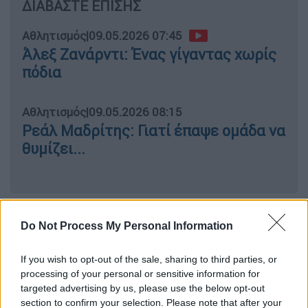
ΔΙΑΒΑΣΤΕ ΕΠΙΣΗΣ
Αθλητισμός
|
09.05.2026 07:45
Άλεξ Ζανάρντι: Ένας γίγαντας χωρίς
πόδια
Αθλητισμός
|
09.05.2026 08:15
Ρεάλ Μαδρίτης: Γιατί έπαψε ομάδα να
θυμίζει...
Η ΑΕΚ υπέστη μια ήττα-σοκ, με δεδομένο
Do Not Process My Personal Information
του πώς κυλούσε ο τελικός μέχρι τα μισά
της τέταρτης περιόδου. Η ομάδα του
If you wish to opt-out of the sale, sharing to third parties, or
Ντράγκαν Σάκοτα κυριαρχούσε στο παρκέ,
processing of your personal or sensitive information for
παίζοντας καταπληκτικό μπάσκετ σε άμυνα
targeted advertising by us, please use the below opt-out
και επίθεση. Έχοντας χτίσει μεγάλες
section to confirm your selection. Please note that after your