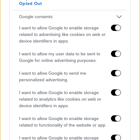
Opted Out
Πρόκειται για τη μεγαλύτερη αστική
απαλλοτρίωση που έχει γίνει στη χώρα μας.
Google consents
Κάνουμε πράξη μια δέσμευση που για χρόνια
I want to allow Google to enable storage
έμενε στα χαρτιά. Ο νέος μεγάλος στόχος
related to advertising like cookies on web or
μας είναι η ταχύτατη προώθηση των έργων
device identifiers in apps.
στις εκτάσεις που πήραμε. Πάμε να
πετύχουμε ένα ακόμη ρεκόρ, ένα ρεκόρ
I want to allow my user data to be sent to
Google for online advertising purposes.
ταχύτητας και ποιότητας στην εκτέλεση
των έργων. Έτσι ώστε, μέσα στον επόμενο
I want to allow Google to send me
χρόνο από σήμερα, οι Αθηναίοι να
personalized advertising.
απολαμβάνουν πραγματική ποιότητα ζωής
I want to allow Google to enable storage
στον νέο Ελαιώνα, μαζί με την ωραιότερη
related to analytics like cookies on web or
θέα στην Ακρόπολη. Ευχαριστώ τις
device identifiers in apps.
υπηρεσίες του Δήμου Αθηναίων, που
ξεπέρασαν έναν κυκεώνα γραφειοκρατίας. Η
I want to allow Google to enable storage
related to functionality of the website or app.
Αθήνα αλλάζει και αποκτά έναν μεγάλο
πνεύμονα πρασίνου, αναψυχής και ευεξίας,
I want to allow Google to enable storage