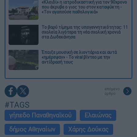
«Κλειδί» η ιατροδικαστική για τον 90χρονο
που έκρυβε ο γιος του στον καταψύκτη -
«Τον αγαπούσε παθολογικά»
Το βαρύ τίμημα της υπογεννητικότητας: 11
σχολεία λιγότερα τη νέα σχολική χρονιά
στα Δωδεκάνησα
Έπαιξε μουσική σε λιοντάρια και αυτά
«ημέρεψαν» - Το viral βίντεο με την
αντίδρασή τους
επόμενο
άρθρο
#TAGS
γήπεδο Παναθηναϊκού
Ελαιώνας
δήμος Αθηναίων
Χάρης Δούκας