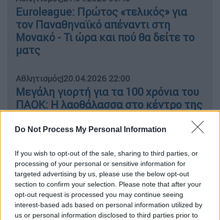
Euroleague: Πρώτος «τελικός» για
τον Παναθηναϊκό απέναντι στη
Μονακό - Τι ώρα και πού θα δείτε το
ματς
Αθλητισμός
|
20.04.2026 22:00
Μεγάλη γιορτή για τα 100 χρόνια του
ΠΑΟΚ: Η λαοθάλασσα στο κέντρο της
Θεσσαλονίκης και το εντυπωσιακό
drone show
Do Not Process My Personal Information
If you wish to opt-out of the sale, sharing to third parties, or
processing of your personal or sensitive information for
targeted advertising by us, please use the below opt-out
Πρόκειται για μία εξέλιξη που επηρεάζει
section to confirm your selection. Please note that after your
άμεσα τόσο την πορεία των έργων
opt-out request is processed you may continue seeing
υποδομών όσο και το θέμα της έκδοσης της
interest-based ads based on personal information utilized by
οικοδομικής άδειας για τις νέες
us or personal information disclosed to third parties prior to