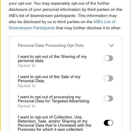
your opt-out. You may separately opt-out of the further
εγκαταστάσεις του Τριφυλλιού.
disclosure of your personal information by third parties on the
IAB’s list of downstream participants. This information may
Όπως ανέφερε χαρακτηριστικά ο Δήμος
also be disclosed by us to third parties on the
IAB’s List of
Αθηναίων: «Ένα καθοριστικό βήμα για τη
Downstream Participants
that may further disclose it to other
μεταμόρφωση του Ελαιώνα ολοκληρώθηκε,
third parties.
καθώς ο Δήμος Αθηναίων προχώρησε στη
Please note that this website/app uses one or more Google
Personal Data Processing Opt Outs
διαδικασία απαλλοτρίωσης έκτασης
services and may gather and store information including but
85.670,54 τ.μ., ανοίγοντας τον δρόμο για τη
not limited to your visit or usage behaviour. You may click to
I want to opt-out of the Sharing of my
personal data.
δημιουργία ενός νέου μεγάλου πάρκου και
grant or deny consent to Google and its third-party tags to
Opted In
use your data for below specified purposes in below Google
σύγχρονων υποδομών σε μια περιοχή που για
consent section.
I want to opt-out of the Sale of my
δεκαετίες παρέμενε πολεοδομικά και
Personal Data.
περιβαλλοντικά υποβαθμισμένη».
Opted In
I want to opt-out of processing my
Από την πλευρά του, ο δήμαρχος Αθηναίων
Personal Data for Targeted Advertising.
Χάρης Δούκας υπογράμμισε: «Σε χρόνο-
Opted In
ρεκόρ, σε λιγότερο από 21 μήνες
I want to opt-out of Collection, Use,
προχωρήσαμε στην απαλλοτρίωση 86
Retention, Sale, and/or Sharing of my
Personal Data that Is Unrelated with the
στρεμμάτων στην περιοχή του Ελαιώνα.
Purposes for which it was collected.