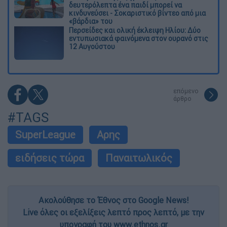
δευτερόλεπτα ένα παιδί μπορεί να
κινδυνεύσει - Σοκαριστικό βίντεο από μια
«βάρδια» του
Περσείδες και ολική έκλειψη Ηλίου: Δύο
εντυπωσιακά φαινόμενα στον ουρανό στις
12 Αυγούστου
επόμενο
άρθρο
#TAGS
SuperLeague
Αρης
ειδήσεις τώρα
Παναιτωλικός
Ακολούθησε το Έθνος στο Google News!
Live όλες οι εξελίξεις λεπτό προς λεπτό, με την
υπογραφή του www.ethnos.gr