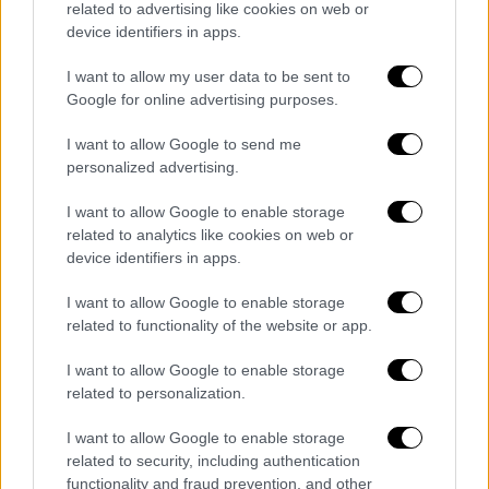
Η ομάδα του Γιάννη Αναστασίου γνώρισε την
related to advertising like cookies on web or
έκτη διαδοχική ήττα της στο πρωτάθλημα,
device identifiers in apps.
αδυνατώντας να εκμεταλλευτεί τις όποιες
I want to allow my user data to be sent to
στιγμές είχε στο παιχνίδι, παρά τη
Google for online advertising purposes.
μαχητικότητά της με παίκτη λιγότερο.
I want to allow Google to send me
Με αυτή τη νίκη, ο Άρης έφτασε τους 25
personalized advertising.
βαθμούς και διατηρεί ελπίδες για καλύτερη
I want to allow Google to enable storage
βαθμολογική πορεία στη συνέχεια της σεζόν.
related to analytics like cookies on web or
Ο Παναιτωλικός παρέμεινε στους 15
device identifiers in apps.
βαθμούς και τη 12η θέση, στρέφοντας πλέον
I want to allow Google to enable storage
το ενδιαφέρον του στο επόμενο κρίσιμο
related to functionality of the website or app.
παιχνίδι με την ΑΕΛ στη Λάρισα.
I want to allow Google to enable storage
ΠΑΝΑΙΤΩΛΙΚΟΣ
(Γιάννης Αναστασίου):
related to personalization.
Κουτσερένκο, Γκράναθ, Γκαρσία, Μλάντεν
(83’ Αποστολόπουλος), Μαυρίας, Μανρίκε,
I want to allow Google to enable storage
related to security, including authentication
Μπουχαλάκης (90’+1’ Μπελεβώνης),
functionality and fraud prevention, and other