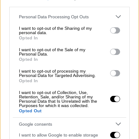
Αθλητισμός
|
31.01.2026 17:19
third parties.
Ασταμάτητη η Εθνική πόλο γυναικών
Please note that this website/app uses one or more Google
- «Βούλιαξε» την Ιταλία και συνεχίζει
Personal Data Processing Opt Outs
services and may gather and store information including but
αήττητη
not limited to your visit or usage behaviour. You may click to
I want to opt-out of the Sharing of my
personal data.
grant or deny consent to Google and its third-party tags to
Opted In
use your data for below specified purposes in below Google
consent section.
I want to opt-out of the Sale of my
Η αποβολή του Ντέβιντ Χότζα στο 24ο
Personal Data.
Opted In
λεπτό άλλαξε τις ισορροπίες της
αναμέτρησης, με τους φιλοξενούμενους να
I want to opt-out of processing my
Personal Data for Targeted Advertising.
παίρνουν σταδιακά τον έλεγχο. Ο
Opted In
Παναιτωλικός άντεξε για μεγάλο διάστημα,
I want to opt-out of Collection, Use,
έχοντας σε εξαιρετική ημέρα τον
Retention, Sale, and/or Sharing of my
Personal Data that Is Unrelated with the
Κουτσερένκο, ωστόσο η συνεχής πίεση του
Purposes for which it was collected.
Άρη απέδωσε καρπούς στο 78’, όταν ο
Opted Out
Φαμπιάνο Λέισμαν με κεφαλιά έδωσε τη
Google consents
λύση και το προβάδισμα στους Κίτρινους.
I want to allow Google to enable storage