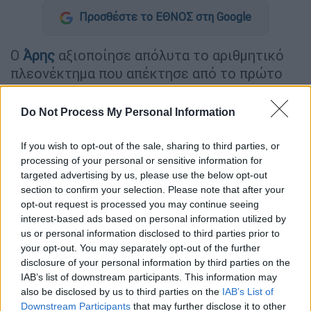
Προσθέστε το ΕΘΝΟΣ στη Google
Ο
Άρης
αξιοποίησε απόλυτα το αριθμητικό
πλεονέκτημα που απέκτησε από το πρώτο
μέρος και επικράτησε με 1-0 του
Παναιτωλικού
στο Αγρίνιο για τη 19η
Do Not Process My Personal Information
αγωνιστική της
Super League
,
πανηγυρίζοντας το πρώτο του τρίποντο στο
If you wish to opt-out of the sale, sharing to third parties, or
processing of your personal or sensitive information for
πρωτάθλημα μέσα στο 2026.
targeted advertising by us, please use the below opt-out
section to confirm your selection. Please note that after your
ΔΙΑΒΑΣΤΕ ΕΠΙΣΗΣ
opt-out request is processed you may continue seeing
interest-based ads based on personal information utilized by
Αθλητισμός
|
31.01.2026 18:45
us or personal information disclosed to third parties prior to
your opt-out. You may separately opt-out of the further
Σπάραξε η Μακεδονία στις κηδείες
disclosure of your personal information by third parties on the
των πέντε «αετόπουλων» του ΠΑΟΚ
IAB’s list of downstream participants. This information may
also be disclosed by us to third parties on the
IAB’s List of
Downstream Participants
that may further disclose it to other