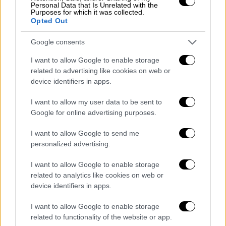
Personal Data that Is Unrelated with the
Κουκούλα να δίνει πέναλτι. Την εκτέλεση
Purposes for which it was collected.
Opted Out
ανέλαβε ο Ιταλός σέντερ φορ ο οποίος
έστειλε τη μπάλα στα δίχτυα
για το 1-0 στο
Google consents
40΄
.
I want to allow Google to enable storage
related to advertising like cookies on web or
ΓΚΟΟΟΟΛ! 1-0 ο ΟΦΗ με εύστοχη
device identifiers in apps.
εκτέλεση πέναλτι του Salcedo!
#ofipan
#oficretefc
#goal
#Salcedo
I want to allow my user data to be sent to
Google for online advertising purposes.
#monoofi
pic.twitter.com/GxJuV7OsaU
I want to allow Google to send me
personalized advertising.
— OFI Crete F.C. (@OFI_Crete)
January 25, 2026
I want to allow Google to enable storage
related to analytics like cookies on web or
Μετά την ανάπαυλα ο
ΟΦΗ
πίεζε ψηλά με τον
device identifiers in apps.
Τιάγκο Νους να δημιουργεί μία φάση στο 47΄,
I want to allow Google to enable storage
ενώ στο 57΄ο Ενκολόλο έπεσε μέσα στην
related to functionality of the website or app.
περιοχή με τον
Γιάννη
Αναστασίου
να