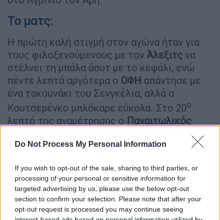
Το ματς:
Η πρώτη καλή στιγμή στον αγώνα ήταν για
τους φιλοξενούμενους με τον
Άλεξιτς
να
στέλνει τη μπάλα άουτ με το κεφάλι, ενώ
πέντε λεπτά αργότερα ο
ΟΦΗ
απάντησε με
ένα τακουνάκι του Σενγκέλια, αλλά ο
ο
Κουτσερένκο μπλόκαρε εύκολα. Στο 20
λεπτό της αναμέτρησης ο
Παναιτωλικός
έφτασε πολύ κοντά στο να ανοίξει το σκορ
Do Not Process My Personal Information
με τον
Ενκολόλο
να σουτάρει από τα δεξιά
μέσα στην περιοχή, αλλά ο Χριστογεώργος
If you wish to opt-out of the sale, sharing to third parties, or
είχε απάντηση.
processing of your personal or sensitive information for
targeted advertising by us, please use the below opt-out
ΔΙΑΒΑΣΤΕ ΕΠΙΣΗΣ
section to confirm your selection. Please note that after your
opt-out request is processed you may continue seeing
interest-based ads based on personal information utilized by