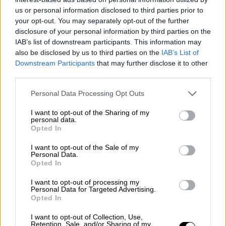
Αθλητισμός
|
24.01.2026 22:00
us or personal information disclosed to third parties prior to
Επέστρεψε στην κορυφή με λυτρωτή
your opt-out. You may separately opt-out of the further
τον Γιόβιτς η ΑΕΚ
disclosure of your personal information by third parties on the
IAB’s list of downstream participants. This information may
also be disclosed by us to third parties on the
IAB’s List of
Αθλητισμός
|
25.01.2026 18:34
Downstream Participants
that may further disclose it to other
Σόκαρε… τον Άρη στις
third parties.
καθυστερήσεις με Κωστή ο
Please note that this website/app uses one or more Google
Personal Data Processing Opt Outs
Λεβαδειακός
services and may gather and store information including but
not limited to your visit or usage behaviour. You may click to
I want to opt-out of the Sharing of my
personal data.
grant or deny consent to Google and its third-party tags to
Opted In
use your data for below specified purposes in below Google
consent section.
Στα επόμενα λεπτά της αναμέτρησης ο
ΟΦΗ
I want to opt-out of the Sale of my
Personal Data.
είχε την κατοχή και προσπαθούσε να
Opted In
απειλήσει την αντίπαλη εστία. Στο 37΄ο
I want to opt-out of processing my
Κουτσερένκο έκανε ωραία επέμβαση στο
Personal Data for Targeted Advertising.
σουτ του Νους και λίγα δευτερόλεπτα
Opted In
αργότερα ο Κόγιτς ανέτρεψε τον
Σαλσίδο
I want to opt-out of Collection, Use,
μέσα στην περιοχή, με τον διαιτητή
Retention, Sale, and/or Sharing of my