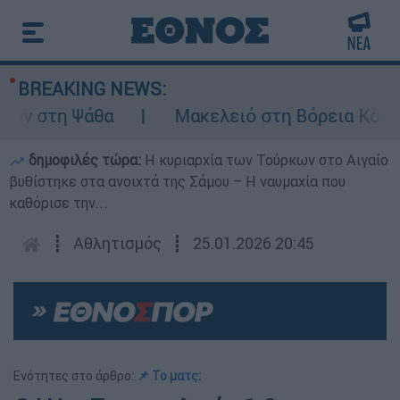
BREAKING NEWS:
 στη Ψάθα
Μακελειό στη Βόρεια Καρολίνα
δημοφιλές τώρα:
Η κυριαρχία των Τούρκων στο Αιγαίο
βυθίστηκε στα ανοιχτά της Σάμου – Η ναυμαχία που
καθόρισε την...
┋
Αθλητισμός
┋
25.01.2026 20:45
Ενότητες στο άρθρο:
📌 Το ματς: