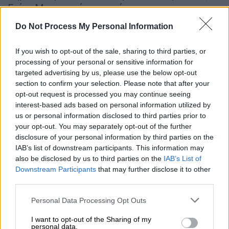
Γκίνι-Μιγιενγκά στα στόπερ και τους
Μπουσάι-Μαρκοπουλιώτη στα άκρα της
Do Not Process My Personal Information
άμυνας. Στα χαφ βρέθηκαν οι Φατιόν και
Ίννος, ενώ πίσω από τον φορ Σεμπά
If you wish to opt-out of the sale, sharing to third parties, or
αγωνίστηκαν οι Μπλανκ Καζό, Μεντόζα και
processing of your personal or sensitive information for
Ντέτλερ.
targeted advertising by us, please use the below opt-out
section to confirm your selection. Please note that after your
Ασπρόμαυρος «μονόλογος» στην Τούμπα, με
opt-out request is processed you may continue seeing
interest-based ads based on personal information utilized by
τον ΠΑΟΚ να κλείνει στα καρέ την Μαρκό,
us or personal information disclosed to third parties prior to
δείχνοντας... διαθέσεις από νωρίς. Μόλις
your opt-out. You may separately opt-out of the further
στο 1΄, ο Μύθου δοκίμασε ένα σουτ από
disclosure of your personal information by third parties on the
πλάγια θέση, με την μπάλα να καταλήγει
IAB’s list of downstream participants. This information may
also be disclosed by us to third parties on the
IAB’s List of
άουτ. Το γκολ όμως μάλλον ήταν θέμα
Downstream Participants
that may further disclose it to other
χρόνου για τους γηπεδούχους, σε ένα ματς
third parties.
που είχαν άκρως ορεξάτο τον Γιάννη
Please note that this website/app uses one or more Google
Κωνσταντέλια. Στο 17΄, ο Τέιλορ πέρασε
Personal Data Processing Opt Outs
services and may gather and store information including but
εξαιρετική κάθετη για τον Μύθου, με τον
not limited to your visit or usage behaviour. You may click to
I want to opt-out of the Sharing of my
personal data.
Σαφαρίκα να αποκρούει και τον