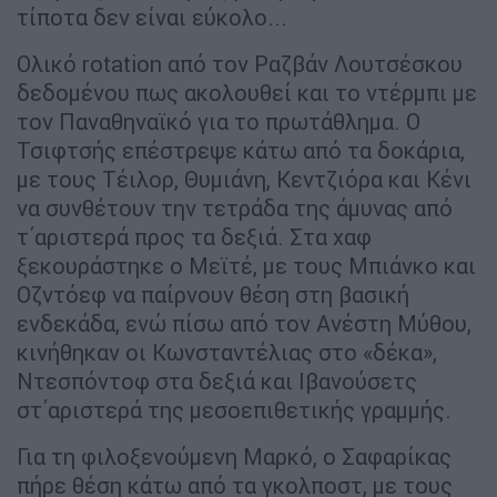
τίποτα δεν είναι εύκολο...
Ολικό rotation από τον Ραζβάν Λουτσέσκου
δεδομένου πως ακολουθεί και το ντέρμπι με
τον Παναθηναϊκό για το πρωτάθλημα. Ο
Τσιφτσής επέστρεψε κάτω από τα δοκάρια,
με τους Τέιλορ, Θυμιάνη, Κεντζιόρα και Κένι
να συνθέτουν την τετράδα της άμυνας από
τ΄αριστερά προς τα δεξιά. Στα χαφ
ξεκουράστηκε ο Μεϊτέ, με τους Μπιάνκο και
Οζντόεφ να παίρνουν θέση στη βασική
ενδεκάδα, ενώ πίσω από τον Ανέστη Μύθου,
κινήθηκαν οι Κωνσταντέλιας στο «δέκα»,
Ντεσπόντοφ στα δεξιά και Ιβανούσετς
στ΄αριστερά της μεσοεπιθετικής γραμμής.
Για τη φιλοξενούμενη Μαρκό, ο Σαφαρίκας
πήρε θέση κάτω από τα γκολποστ, με τους