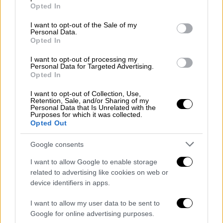
grant or deny consent to Google and its third-party tags to
Opted In
Κωνσταντέλια να παίρνει το ριμπάουντ και
use your data for below specified purposes in below Google
consent section.
να στέλνει την μπάλα στα δίχτυα για το 1-0.
I want to opt-out of the Sale of my
Personal Data.
Opted In
Ήταν απλά... η προθέρμανση για τον ΠΑΟΚ σε
ένα ματς που δεν επιδέχεται κριτικής και
I want to opt-out of processing my
Personal Data for Targeted Advertising.
σύγκρισης δεδομένης της διαφοράς
Opted In
δυναμικότητας των δύο ομάδων. Από τη μία,
I want to opt-out of Collection, Use,
ο Δικέφαλος που πατούσε όποτε ήθελε στην
Retention, Sale, and/or Sharing of my
Personal Data that Is Unrelated with the
περιοχή της Μαρκό και από την άλλη η
Purposes for which it was collected.
υπερπροσπάθεια των φιλοξενούμενων να
Opted Out
αναχαιτίσουν τον αντίπαλο από τα άκρα και
Google consents
από τον άξονα.
I want to allow Google to enable storage
Στο 26΄ήταν η σειρά του νεαρού φορ του
related to advertising like cookies on web or
Δικεφάλου να κυνηγήσει και να πετύχει το
device identifiers in apps.
γκολ, όταν ο Οζντόεφ γέμισε μέσα στη
I want to allow my user data to be sent to
μεγάλη περιοχή, ο Μύθου μπήκε στην πορεία
Google for online advertising purposes.
της μπάλας, την «τσίμπησε» και έγραψε το 2-