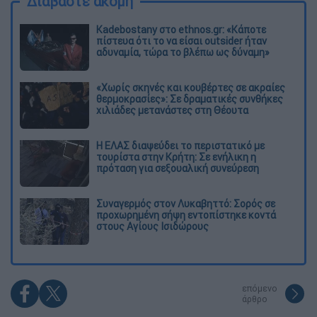
Διαβάστε ακόμη
Kadebostany στο ethnos.gr: «Κάποτε
πίστευα ότι το να είσαι outsider ήταν
αδυναμία, τώρα το βλέπω ως δύναμη»
«Χωρίς σκηνές και κουβέρτες σε ακραίες
θερμοκρασίες»: Σε δραματικές συνθήκες
χιλιάδες μετανάστες στη Θέουτα
Η ΕΛΑΣ διαψεύδει το περιστατικό με
τουρίστα στην Κρήτη: Σε ενήλικη η
πρόταση για σεξουαλική συνεύρεση
Συναγερμός στον Λυκαβηττό: Σορός σε
προχωρημένη σήψη εντοπίστηκε κοντά
στους Αγίους Ισιδώρους
επόμενο
άρθρο