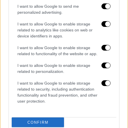
0. Είχε προηγηθεί μία άστοχη κεφαλιά του
I want to allow Google to send me
personalized advertising.
Έλληνα επιθετικού από σέντρα του Κένι,
δείχνοντας με το... καλημέρα διάθεση να
I want to allow Google to enable storage
γράψει το όνομά του στον πίνακα των
related to analytics like cookies on web or
σκόρερ.
device identifiers in apps.
I want to allow Google to enable storage
Και επειδή με τον Γιάννη Κωνσταντέλια μέσα
related to functionality of the website or app.
στο γήπεδο, το προβάδισμα των δύο
τερμάτων μάλλον φάνταζε... φτωχό για τον
I want to allow Google to enable storage
ΠΑΟΚ, ο «μάγος» του Δικεφάλου φρόντισε να
related to personalization.
χαρίσει ακόμη ένα εντυπωσιακό
I want to allow Google to enable storage
στιγμιότυπο, φέρνοντας τη μπάλα μπροστά
related to security, including authentication
του και σκοράροντας σαν σε προπόνηση για
functionality and fraud prevention, and other
το 3-0 στο 37' της αναμέτρησης. Για την
user protection.
ιστορία, ο ΠΑΟΚ έκλεισε το ημίχρονο με 14
προσπάθειες, 8 στην εστία, την ώρα που η
Μαρκό δεν μπόρεσε να απειλήσει σε κανένα
CONFIRM