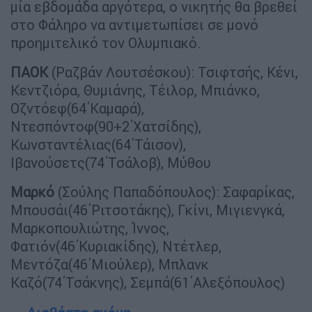
μία εβδομάδα αργότερα, ο νικητής θα βρεθεί
στο Φάληρο να αντιμετωπίσει σε μονό
προημιτελικό τον Ολυμπιακό.
ΠΑΟΚ
(Ραζβάν Λουτσέσκου): Τσιφτσής, Κένι,
Κεντζιόρα, Θυμιάνης, Τέιλορ, Μπιάνκο,
Οζντόεφ(64΄Καμαρά),
Ντεσπόντοφ(90+2΄Χατσίδης),
Κωνσταντέλιας(64΄Τάισον),
Ιβανούσετς(74΄Τσάλοβ), Μύθου
Μαρκό
(Σούλης Παπαδόπουλος): Σαφαρίκας,
Μπουσάι(46΄Ριτσοτάκης), Γκίνι, Μιγιενγκά,
Μαρκοπουλιώτης, Ίννος,
Φατιόν(46΄Κυριακίδης), Ντέτλερ,
Μεντόζα(46΄Μιούλερ), Μπλανκ
Καζό(74΄Τσάκνης), Σεμπά(61΄Αλεξόπουλος)