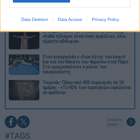
O στρατηγός ήταν σχιζοφρενής, εμμονικός,
πλησίαζε τα 75 όταν τον αντάμωσε η δόξα –
Εκείνος που άλλαξε την πορεία της
Data Deletion
Data Access
Privacy Policy
Ιστορίας!
Ελισάβετ Κωνσταντινίδου στο ethnos.gr:
«Κάθε πόλεμος είναι ένας εμφύλιος, όλοι
είμαστε αδέλφια»
Στον εισαγγελέα ο ιδιοκτήτης του beach
bar για τον θάνατο του 4χρονου στην Πάρο -
Στο «μικροσκόπιο» ο ρόλος του
ναυαγοσώστη
Τουρνάς: Πάνω από 400 πυρκαγιές σε 10
ημέρες - «Το 90% των πυρκαγιών οφείλεται
σε αμέλεια»
επόμενο
άρθρο
#TAGS