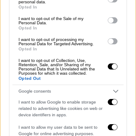
Πολιτικό Παρασκήνιο
|
03.06.2026 08:31
personal data.
grant or deny consent to Google and its third-party tags to
Opted In
Ποιοι έβαλαν Ανδρουλάκη, Γεωργιάδη
use your data for below specified purposes in below Google
consent section.
και Κωνσταντοπούλου να καθίσουν
I want to opt-out of the Sale of my
Personal Data.
στο ίδιο τραπέζι
Opted In
I want to opt-out of processing my
Personal Data for Targeted Advertising.
Opted In
«Η Θεοπούλα μπήκε στο
myelas.gr
και έκανε
I want to opt-out of Collection, Use,
θραύση
, εσύ;» αναφέρει ο Αλέξης Τσίπρας σε
Retention, Sale, and/or Sharing of my
Personal Data that Is Unrelated with the
σχετική του ανάρτηση.
Purposes for which it was collected.
Opted Out
Google consents
I want to allow Google to enable storage
related to advertising like cookies on web or
device identifiers in apps.
I want to allow my user data to be sent to
Google for online advertising purposes.