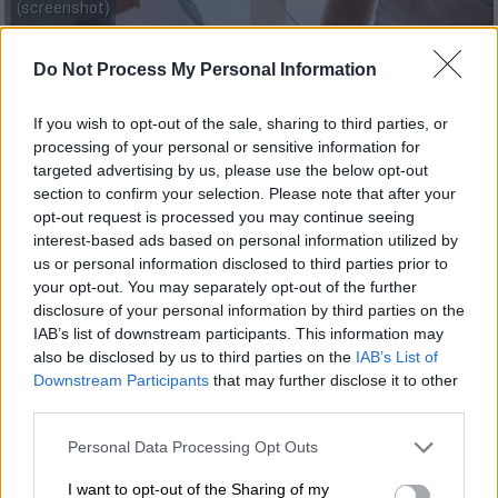
(screenshot)
Do Not Process My Personal Information
Προσθέστε το ΕΘΝΟΣ στη Google
If you wish to opt-out of the sale, sharing to third parties, or
Τη θρυλική «
Θεοπούλα
» από το «
Παρά
processing of your personal or sensitive information for
Πέντε
» επιστράτευσε ο
Αλέξης Τσίπρας
,
targeted advertising by us, please use the below opt-out
section to confirm your selection. Please note that after your
παρέχοντας συμβουλές εγγραφής στην
opt-out request is processed you may continue seeing
πλατφόρμα της
Ελληνικής Αριστερής
interest-based ads based on personal information utilized by
Συμπαράταξης
(ΕΛΑΣ).
us or personal information disclosed to third parties prior to
your opt-out. You may separately opt-out of the further
Η ηθοποιός
Έφη Παπαθεοδώρου
κάνει τα
disclosure of your personal information by third parties on the
απαραίτητα βήματα για να γίνει μέλος στην
IAB’s list of downstream participants. This information may
also be disclosed by us to third parties on the
IAB’s List of
ΕΛΑΣ, με τον πρώην πρωθυπουργό να την
Downstream Participants
that may further disclose it to other
κατευθύνει.
third parties.
Please note that this website/app uses one or more Google
Personal Data Processing Opt Outs
ΔΙΑΒΑΣΤΕ ΕΠΙΣΗΣ
services and may gather and store information including but
not limited to your visit or usage behaviour. You may click to
I want to opt-out of the Sharing of my