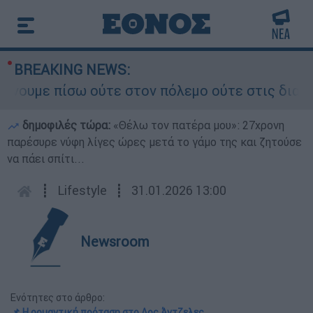
BREAKING NEWS:
ε πίσω ούτε στον πόλεμο ούτε στις διαπραγματεύ
δημοφιλές τώρα:
«Θέλω τον πατέρα μου»: 27χρονη
παρέσυρε νύφη λίγες ώρες μετά το γάμο της και ζητούσε
να πάει σπίτι...
┋
Lifestyle
┋
31.01.2026 13:00
Newsroom
Ενότητες στο άρθρο:
📌 Η ρομαντική πρόταση στο Λος Άντζελες