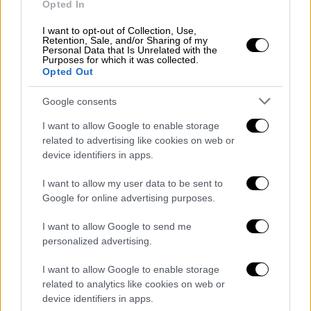
το μεγάλο της όνειρο.
Opted In
«Ήταν πάντα επιθυμία μου να παντρευτώ
I want to opt-out of Collection, Use,
Retention, Sale, and/or Sharing of my
στην Κρήτη. Το θέλει και ο Jay, οπότε δεν
Personal Data that Is Unrelated with the
Purposes for which it was collected.
μπορεί να γίνει αλλού», έχει τονίσει. Η
Opted Out
μουσική της άλλωστε συνδυάζει τη
Google consents
σύγχρονη pop με έντονες επιρροές από την
ελληνική παράδοση, κάτι που
I want to allow Google to enable storage
αντικατοπτρίζει και την προσωπική της
related to advertising like cookies on web or
device identifiers in apps.
ταυτότητα.
I want to allow my user data to be sent to
Google for online advertising purposes.
I want to allow Google to send me
personalized advertising.
I want to allow Google to enable storage
related to analytics like cookies on web or
device identifiers in apps.