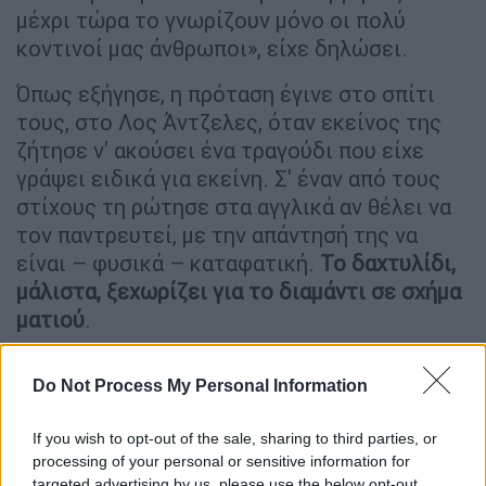
μέχρι τώρα το γνωρίζουν μόνο οι πολύ
κοντινοί μας άνθρωποι», είχε δηλώσει.
Όπως εξήγησε, η πρόταση έγινε στο σπίτι
τους, στο Λος Άντζελες, όταν εκείνος της
ζήτησε ν' ακούσει ένα τραγούδι που είχε
γράψει ειδικά για εκείνη. Σ' έναν από τους
στίχους τη ρώτησε στα αγγλικά αν θέλει να
τον παντρευτεί, με την απάντησή της να
είναι – φυσικά – καταφατική.
Το δαχτυλίδι,
μάλιστα, ξεχωρίζει για το διαμάντι σε σχήμα
ματιού
.
Do Not Process My Personal Information
If you wish to opt-out of the sale, sharing to third parties, or
processing of your personal or sensitive information for
targeted advertising by us, please use the below opt-out