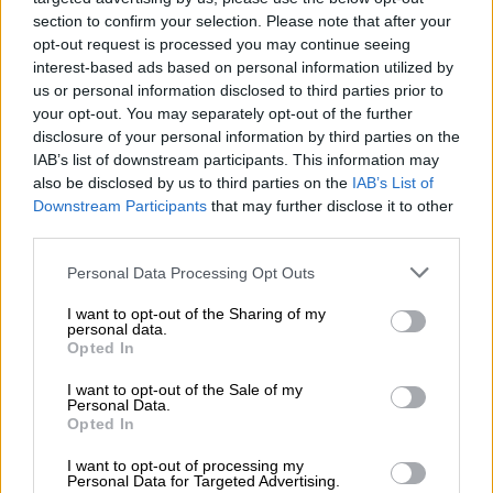
section to confirm your selection. Please note that after your
opt-out request is processed you may continue seeing
interest-based ads based on personal information utilized by
us or personal information disclosed to third parties prior to
your opt-out. You may separately opt-out of the further
disclosure of your personal information by third parties on the
IAB’s list of downstream participants. This information may
View this post on Instagram
also be disclosed by us to third parties on the
IAB’s List of
Downstream Participants
that may further disclose it to other
third parties.
Please note that this website/app uses one or more Google
Personal Data Processing Opt Outs
services and may gather and store information including but
not limited to your visit or usage behaviour. You may click to
I want to opt-out of the Sharing of my
personal data.
grant or deny consent to Google and its third-party tags to
Opted In
use your data for below specified purposes in below Google
consent section.
«Ο γάμος δεν μπορεί να γίνει αλλού»
I want to opt-out of the Sale of my
Personal Data.
Opted In
Όσον αφορά τον τόπο του γάμου, η Evangelia
I want to opt-out of processing my
είναι ξεκάθαρη. Η Κρήτη ήταν και παραμένει
Personal Data for Targeted Advertising.