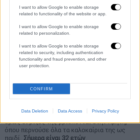
I want to allow Google to enable storage
related to functionality of the website or app.
I want to allow Google to enable storage
View this post on Instagram
related to personalization.
I want to allow Google to enable storage
related to security, including authentication
functionality and fraud prevention, and other
user protection.
CONFIRM
Από τη διδασκαλία στο τραγούδι
Η Ελληνοαμερικανίδα τραγουδίστρια
Data Deletion
Data Access
Privacy Policy
γεννήθηκε και μεγάλωσε στο Νιου Τζέρσεϋ,
όμως οι ρίζες της βρίσκονται στην Κρήτη,
όπου περνούσε όλα τα καλοκαίρια της ως
παιδί.
Σήμερα είναι 32 ετών
.