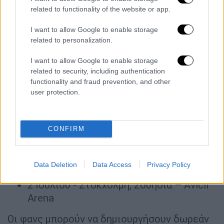
related to functionality of the website or app.
Hallenstadion
22 Ιουνίου - Αμβέρσα, Βέλγιο – AFAS
I want to allow Google to enable storage
Dome
related to personalization.
23 Ιουνίου - Κολωνία, Γερμανία –
I want to allow Google to enable storage
Lanxess Arena
related to security, including authentication
25 Ιουνίου - Κοπεγχάγη, Δανία – Royal
functionality and fraud prevention, and other
Arena
user protection.
27 Ιουνίου - Άμστερνταμ, Ολλανδία –
Ziggo Dome
29 Ιουνίου - Παρίσι, Γαλλία – Accor
CONFIRM
Arena
Ιούλιος 2026
Data Deletion
Data Access
Privacy Policy
2 Ιουλίου - Στοκχόλμη, Σουηδία – Avicii
Arena
Οι φανς μπορούν να δημιουργήσουν δωρεάν