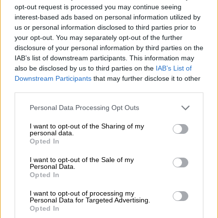
νικήτρια)
opt-out request is processed you may continue seeing
Johnny Logan (Ιρλανδία 1980, 1987 –
interest-based ads based on personal information utilized by
νικητής)
us or personal information disclosed to third parties prior to
your opt-out. You may separately opt-out of the further
Katrina (Ηνωμένο Βασίλειο 1997 –
disclosure of your personal information by third parties on the
νικήτρια)
IAB’s list of downstream participants. This information may
Lordi (Φινλανδία 2006 – νικητές)
also be disclosed by us to third parties on the
IAB’s List of
Verka Serduchka (Ουκρανία 2007)
Downstream Participants
that may further disclose it to other
third parties.
Το line-up
θα συμπληρωθεί με μερικούς από
Please note that this website/app uses one or more Google
Personal Data Processing Opt Outs
τους εκπροσώπους των χωρών
στη
services and may gather and store information including but
Eurovision 2026
, ενώ κάθε σόου θα έχει και
not limited to your visit or usage behaviour. You may click to
I want to opt-out of the Sharing of my
personal data.
διαφορετικούς καλεσμένους-έκπληξη,
grant or deny consent to Google and its third-party tags to
Opted In
use your data for below specified purposes in below Google
προσφέροντας μοναδικές στιγμές για τους
consent section.
I want to opt-out of the Sale of my
φαν.
Personal Data.
Opted In
I want to opt-out of processing my
Personal Data for Targeted Advertising.
Opted In