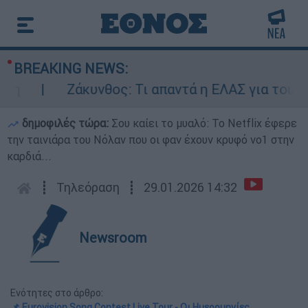
BREAKING NEWS:
Ζάκυνθος: Τι απαντά η ΕΛΑΣ για τους 8 β
δημοφιλές τώρα:
Σου καίει το μυαλό: Το Netflix έφερε
την ταινιάρα του Νόλαν που οι φαν έχουν κρυφό νο1 στην
καρδιά...
┋
Τηλεόραση
┋
29.01.2026 14:32
Newsroom
Ενότητες στο άρθρο:
📌 Eurovision Song Contest Live Tour - Οι Ημερομηνίες