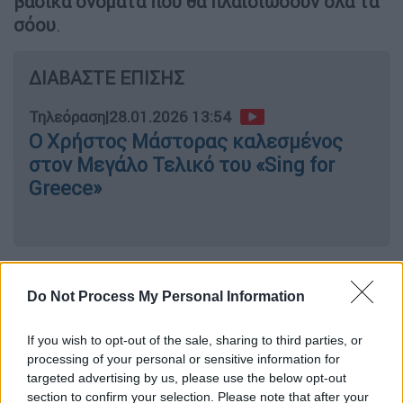
βασικά ονόματα που θα πλαισιώσουν όλα τα
σόου
.
ΔΙΑΒΑΣΤΕ ΕΠΙΣΗΣ
Τηλεόραση
|
28.01.2026 13:54
Ο Χρήστος Μάστορας καλεσμένος
στον Μεγάλο Τελικό του «Sing for
Greece»
Συγκεκριμένα, οι καλλιτέχνες που θα
συμμετέχουν σε όλα τα εννέα σόου είναι:
Do Not Process My Personal Information
Alessandra (Νορβηγία 2023)
If you wish to opt-out of the sale, sharing to third parties, or
Guy Sebastian (Αυστραλία 2015)
processing of your personal or sensitive information for
targeted advertising by us, please use the below opt-out
Έλενα Παπαρίζου (Ελλάδα 2001, 2005 –
section to confirm your selection. Please note that after your