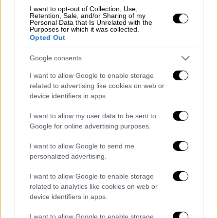
I want to opt-out of Collection, Use,
Retention, Sale, and/or Sharing of my
video
Personal Data that Is Unrelated with the
Purposes for which it was collected.
Opted Out
Google consents
I want to allow Google to enable storage
Eurovision Song Contest Live Tour - Οι
related to advertising like cookies on web or
device identifiers in apps.
Ημερομηνίες
I want to allow my user data to be sent to
Ιούνιος 2026
Google for online advertising purposes.
15 Ιουνίου - Λονδίνο, Ηνωμένο Βασίλειο
I want to allow Google to send me
– O2 Arena
personalized advertising.
17 Ιουνίου - Αμβούργο, Γερμανία –
I want to allow Google to enable storage
Barclays Arena
related to analytics like cookies on web or
19 Ιουνίου - Μιλάνο, Ιταλία – Arena
device identifiers in apps.
Milano
20 Ιουνίου - Ζυρίχη, Ελβετία –
I want to allow Google to enable storage