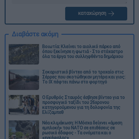
καταχώρηση
Διαβάστε ακόμη
Βοιωτία: Κλείνει το αιολικό πάρκο από
όπου ξεκίνησε η φωτιά - Στο στόχαστρο
όλα τα έργα του συλληφθέντα δημάρχου
Σοκαριστικό βίντεο από το τροχαίο στις
Σέρρες που σκοτώθηκαν μητέρα και γιος:
Το ΙΧ πέφτει πάνω στο φορτηγό
Ο Ερυθρός Σταυρός έσβησε βίντεο για το
προσφυγικό ταξίδι του 26χρονου
κατηγορούμενου για τη δολοφονία της
Ελίζαμπεθ
Νέα κλιμάκωση: Η Μόσχα δείχνει «άμεση
εμπλοκή» του ΝΑΤΟ σε επιθέσεις σε
ρωσικό έδαφος - Τα ονόματα και ο
«εγκέφαλος»