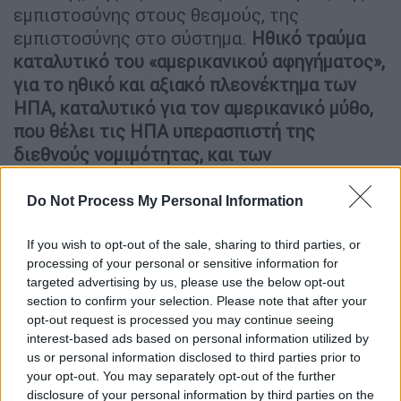
εμπιστοσύνης στους θεσμούς, της
εμπιστοσύνης στο σύστημα.
Ηθικό τραύμα
καταλυτικό του «αμερικανικού αφηγήματος»,
για το ηθικό και αξιακό πλεονέκτημα των
ΗΠΑ, καταλυτικό για τον αμερικανικό μύθο,
που θέλει τις ΗΠΑ υπερασπιστή της
διεθνούς νομιμότητας, και των
Δημοκρατικών αξιών.
Do Not Process My Personal Information
Αυτή η κατάρρευση
έχει αποτυπωθεί με
κινήματα αμφισβήτησης, όπως το «Occupy
If you wish to opt-out of the sale, sharing to third parties, or
Wall Street» και «occupy the Fed»
.Tο occupy
processing of your personal or sensitive information for
Wall Street ήταν η "μήτρα", αλλά το Occupy
targeted advertising by us, please use the below opt-out
section to confirm your selection. Please note that after your
the Fed, ήταν η εξειδικευμένη «αιχμή του
opt-out request is processed you may continue seeing
δόρατος», που στόχευσε το νομισματικό
interest-based ads based on personal information utilized by
σύστημα, την Kεντρική Τράπεζα, ως την πηγή
us or personal information disclosed to third parties prior to
του κακού.
your opt-out. You may separately opt-out of the further
disclosure of your personal information by third parties on the