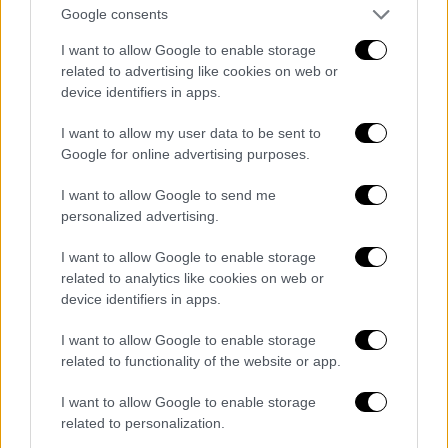
Seminary).
Ο πρώτος Αφροαμερικανός στην
Google consents
ιστορία του Princeton, που έλαβε
I want to allow Google to enable storage
διδακτορικό στη φιλοσοφία, επηρεασμένος
related to advertising like cookies on web or
από την θεολογία της απελευθέρωσης και
device identifiers in apps.
τον μη δογματικό Μαρξισμό. Διαθέτει
I want to allow my user data to be sent to
Ακαδημαϊκό κύρος, γνωρίζει τη δυτική
Google for online advertising purposes.
φιλοσοφία από τον Πλάτωνα μέχρι τον Καντ,
μιλάει με το πάθος μαύρου ιεροκήρυκα,
I want to allow Google to send me
αγγίζοντας τις καρδιές των απλών
personalized advertising.
ανθρώπων..
I want to allow Google to enable storage
related to analytics like cookies on web or
device identifiers in apps.
I want to allow Google to enable storage
related to functionality of the website or app.
I want to allow Google to enable storage
related to personalization.