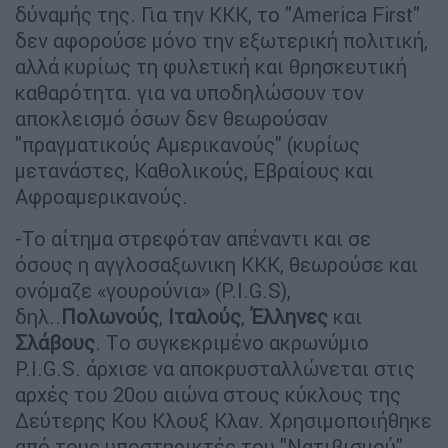
δύναμής της. Για την ΚΚΚ, το "America First"
δεν αφορούσε μόνο την εξωτερική πολιτική,
αλλά κυρίως τη φυλετική και θρησκευτική
καθαρότητα. για να υποδηλώσουν τον
αποκλεισμό όσων δεν θεωρούσαν
"πραγματικούς Αμερικανούς" (κυρίως
μετανάστες, Καθολικούς, Εβραίους και
Αφροαμερικανούς.
-Το αίτημα στρεφόταν απέναντι και σε
όσους η αγγλοσαξωνικη ΚΚΚ, θεωρούσε και
ονόμαζε «γουρούνια» (P.I.G.S),
δηλ..
Πολωνούς
,
Ιταλούς
,
Έλληνες
και
Σλάβους
. Tο συγκεκριμένο ακρωνύμιο
P.I.G.S. άρχισε να αποκρυσταλλώνεται στις
αρχές του 20ου αιώνα στους κύκλους της
Δεύτερης Κου Κλουξ Κλαν. Χρησιμοποιήθηκε
από τους υποστηρικτές του "Νατιβισμού"