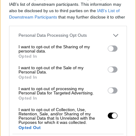
- Σε αυτά τα κινήματα έχει παρατηρηθεί μια
IAB’s list of downstream participants. This information may
also be disclosed by us to third parties on the
IAB’s List of
επικίνδυνη, για το σύστημα, συν-αντίληψη
Downstream Participants
that may further disclose it to other
και συμπόρευση της ριζοσπαστικής
third parties.
αμερικανικής δεξιάς (ο Ron Paul
Please note that this website/app uses one or more Google
Ρεπουμπλικάνος βουλευτής, με το περίφημο
Personal Data Processing Opt Outs
services and may gather and store information including but
βιβλίο του "End the Fed" -Τελειώστε με την
not limited to your visit or usage behaviour. You may click to
I want to opt-out of the Sharing of my
personal data.
Κεντρική Τράπεζα./2009) και της
grant or deny consent to Google and its third-party tags to
Opted In
ριζοσπαστικής αριστεράς, με
use your data for below specified purposes in below Google
consent section.
χαρακτηριστικότατους εκφραστές της, το
I want to opt-out of the Sale of my
Personal Data.
γνωστό Noam Chomsky, που
Opted In
«προσυπέγραψε» δημόσια, την κριτική του
I want to opt-out of processing my
Ron Paul, στην FED, ο Cornel West,
Personal Data for Targeted Advertising.
Opted In
εμβληματικός αριστερός ακτιβιστής και
φιλόσοφος, που ήταν από τους πρωτεργάτες
I want to opt-out of Collection, Use,
Retention, Sale, and/or Sharing of my
του Occupy the Fed. Έχει διδάξει στα
Personal Data that Is Unrelated with the
κορυφαία πανεπιστήμια του κόσμου
Purposes for which it was collected.
Opted Out
(Harvard, Princeton, Yale, Union Theological