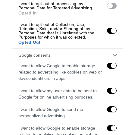
νοσηλευτικής παίδων και της χειρουργικής
I want to opt-out of processing my
Personal Data for Targeted Advertising.
νοσηλευτικής.
Opted In
Οι
θέσεις ειδικευομένων νοσηλευτών
I want to opt-out of Collection, Use,
Retention, Sale, and/or Sharing of my
καταλαμβάνονται από νοσηλευτές ΠΕ σε
Personal Data that Is Unrelated with the
Purposes for which it was collected.
ποσοστό τριάντα τοις εκατό (30%)
και από
Opted Out
νοσηλευτές ΤΕ σε ποσοστό εβδομήντα τοις
εκατό (70%)
. Τα ποσοστά αυτά μπορεί να
Google consents
μεταβάλλονται μόνο στην περίπτωση
I want to allow Google to enable storage
ύπαρξης κενών θέσεων σε κάποια
related to advertising like cookies on web or
κατηγορία.
device identifiers in apps.
Νοσηλευτές εργαζόμενοι στον
δημόσιο
I want to allow my user data to be sent to
τομέα
δύνανται να καταλαμβάνουν με
Google for online advertising purposes.
απόσπαση θέση υπεράριθμου ειδικευόμενου
I want to allow Google to send me
σε ποσοστό
μέχρι είκοσι τοις εκατό (20%)
personalized advertising.
των θέσεων ειδικευομένων νοσηλευτών
I want to allow Google to enable storage
κάθε εκπαιδευτικής μονάδας.
related to analytics like cookies on web or