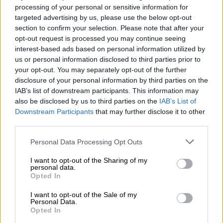
processing of your personal or sensitive information for
targeted advertising by us, please use the below opt-out
Παιδεία
|
08.06.2026 12:20
section to confirm your selection. Please note that after your
Πανελλήνιες εξετάσεις 2026:
opt-out request is processed you may continue seeing
Απαιτητικά τα θέματα στη Φυσική -
interest-based ads based on personal information utilized by
us or personal information disclosed to third parties prior to
Οι απαντήσεις
your opt-out. You may separately opt-out of the further
disclosure of your personal information by third parties on the
IAB’s list of downstream participants. This information may
also be disclosed by us to third parties on the
IAB’s List of
Πρόκειται για εξειδικεύσεις που
αφορούν
Downstream Participants
that may further disclose it to other
ειδικότητες
όπως της ανακουφιστικής και
third parties.
υποστηρικτικής νοσηλευτικής φροντίδας,
Please note that this website/app uses one or more Google
Personal Data Processing Opt Outs
γεροντολογικής νοσηλευτικής, επείγουσας
services and may gather and store information including but
και εντατικής νοσηλευτικής, νοσηλευτικής
not limited to your visit or usage behaviour. You may click to
I want to opt-out of the Sharing of my
personal data.
grant or deny consent to Google and its third-party tags to
δημόσιας υγείας/κοινοτικής νοσηλευτικής,
Opted In
use your data for below specified purposes in below Google
νοσηλευτικής καρδιαγγειακών παθήσεων,
consent section.
I want to opt-out of the Sale of my
νοσηλευτικής ψυχικής υγείας, ογκολογικής
Personal Data.
Opted In
νοσηλευτικής, παθολογικής νοσηλευτικής,