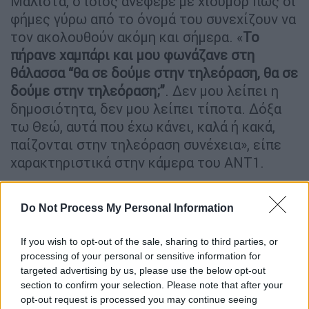
Μάλιστα, ο ίδιος ανέφερε με χιούμορ πως οι
φήμες γύρω από το όνομά του συνεχίζουν να
τον ακολουθούν ακόμη και σήμερα. «
Το
πήρανε χαμπάρι και μου φωνάζανε στη
θάλασσα “θα σε δούμε στην τηλεόραση, θα σε
δούμε στην τηλεόραση;”
. Δεν μου λείπει η
δημοσιότητα, δεν μου λείπει τίποτα. Δόξα
τω Θεώ, αυτά που έχω κάνει, καλά ή κακά,
παίζονται στην τηλεόραση συνέχεια», είπε
χαρακτηριστικά στην κάμερα του ΑΝΤ1.
Ο Πάνος Μιχαλόπουλος αναφέρθηκε και στις
κατά καιρούς ψευδείς ειδήσεις που
Do Not Process My Personal Information
κυκλοφορούν για τον ίδιο στο διαδίκτυο.
If you wish to opt-out of the sale, sharing to third parties, or
«
Με έχουνε πεθάνει… πέντε φορές φέτος,
processing of your personal or sensitive information for
πέρυσι με είχανε πεθάνει πιο πολλές φορές.
targeted advertising by us, please use the below opt-out
Τι στο διάολο, γιατί με πεθαίνουν δεν ξέρω,
section to confirm your selection. Please note that after your
τι μανία έχουνε πάθει!
“Πέθανε”, λέει, “κλαίει
opt-out request is processed you may continue seeing