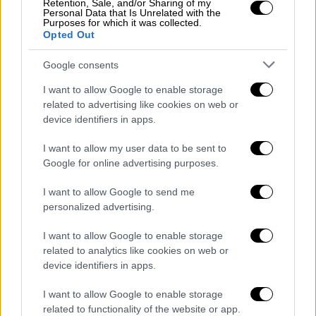
Retention, Sale, and/or Sharing of my
πολύ, θα πεις το ναι;”.
Του είπα, λοιπόν,
Personal Data that Is Unrelated with the
Purposes for which it was collected.
αμέσως “θα το κάνω μόνο για σένα”
. Εκεί
Opted Out
μείναμε», δήλωσε στην Espresso.
Google consents
I want to allow Google to enable storage
related to advertising like cookies on web or
device identifiers in apps.
I want to allow my user data to be sent to
Google for online advertising purposes.
I want to allow Google to send me
personalized advertising.
I want to allow Google to enable storage
related to analytics like cookies on web or
Παρά το γεγονός ότι έχει ήδη συμφωνήσει
device identifiers in apps.
να συμμετάσχει στη νέα παραγωγή, ο Πάνος
Μιχαλόπουλος αποκάλυψε πως δεν έχει
I want to allow Google to enable storage
related to functionality of the website or app.
ακόμη διαβάσει το σενάριο. «Δεν έχω στα