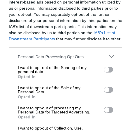
όλη η Ελλάδα!”. Τώρα η Λιάγκας γελάει…
interest-based ads based on personal information utilized by
us or personal information disclosed to third parties prior to
“Κλαίει όλη η Ελλάδα, πέθανε ο Πάνος
your opt-out. You may separately opt-out of the further
Μιχαλόπουλος!”. Στον Γιώργο έλειψα;»,
disclosure of your personal information by third parties on the
σχολίασε με το γνωστό του χιούμορ.
IAB’s list of downstream participants. This information may
also be disclosed by us to third parties on the
IAB’s List of
Αναφερόμενος στη νέα τηλεοπτική πρόταση
Downstream Participants
that may further disclose it to other
που δέχθηκε, ο ηθοποιός αποκάλυψε πως ο
third parties.
άνθρωπος που τον έπεισε να επιστρέψει
Please note that this website/app uses one or more Google
Personal Data Processing Opt Outs
ήταν ο Πάνος Αμαραντίδης. «
Η αλήθεια είναι
services and may gather and store information including but
ότι μου έγινε πρόταση από τον Πάνο
not limited to your visit or usage behaviour. You may click to
I want to opt-out of the Sharing of my
personal data.
grant or deny consent to Google and its third-party tags to
Αμαραντίδη, που τον θεωρώ πάνω από
Opted In
use your data for below specified purposes in below Google
συνεργάτη μου
. Είμαστε σαν οικογένεια και
consent section.
I want to opt-out of the Sale of my
έχουμε κάνει μαζί μια τεράστια τηλεοπτική
Personal Data.
Opted In
επιτυχία, το “Η Ώρα η Καλή”. Μου είχε κάνει,
λοιπόν, πριν από δύο μήνες μια πρόταση.
I want to opt-out of processing my
Personal Data for Targeted Advertising.
Είχε στα χέρια του ένα πρότζεκτ από την
Opted In
ιταλική RAI και μου είπε: “Αν ευοδωθεί αυτή
I want to opt-out of Collection, Use,
η πρόταση στον Alpha, που σε θέλουν πάρα