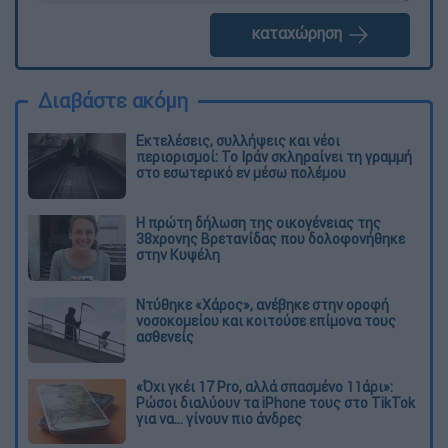
καταχώρηση
Διαβάστε ακόμη
Εκτελέσεις, συλλήψεις και νέοι
περιορισμοί: Το Ιράν σκληραίνει τη γραμμή
στο εσωτερικό εν μέσω πολέμου
Η πρώτη δήλωση της οικογένειας της
38χρονης Βρετανίδας που δολοφονήθηκε
στην Κυψέλη
Ντύθηκε «Χάρος», ανέβηκε στην οροφή
νοσοκομείου και κοιτούσε επίμονα τους
ασθενείς
«Όχι γκέι 17 Pro, αλλά σπασμένο 11άρι»:
Ρώσοι διαλύουν τα iPhone τους στο TikTok
για να... γίνουν πιο άνδρες