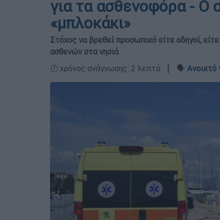
για τα ασθενοφόρα - Ο 
«μπλοκάκι»
Στόχος να βρεθεί προσωπικό είτε οδηγοί, είτ
ασθενών στα νησιά
🕛 χρόνος ανάγνωσης: 2 λεπτά ┋ 🗣️
Ανοικτό 