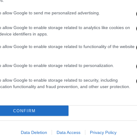
s.
περίπτωση αυτήν την περίοδο η
κυβέρνηση
to allow Google to send me personalized advertising.
παρατεταμένη
προεκλογική περίοδο
.
θεί το υπουργείο υγείας
, σύμφωνα με
o allow Google to enable storage related to analytics like cookies on
evice identifiers in apps.
από τους διοικητές των ΥΠΕ να
οσωπικό που εργάζεται σήμερα στο ΕΚΑΒ
o allow Google to enable storage related to functionality of the website
ασθενοφόρα των κέντρων υγείας.
γαζόμενοι θα πρέπει να προχωρήσουν σε
o allow Google to enable storage related to personalization.
λου γίνεται κάθε χρόνο.
τα και με σχετική νομοθετική ρύθμιση
να
o allow Google to enable storage related to security, including
cation functionality and fraud prevention, and other user protection.
πληρώματα
ασθενοφόρων με μπλοκάκι
,
υγειονομικές ανάγκες του καλοκαιριού.
πό το υπουργείο υγείας προς τους
CONFIRM
ρειών
- με βάση τις ίδιες πηγές του
στον μία βάρδια με πλήρωμα
σε ασθενοφόρο,
ιμετώπιση των περιστατικών.
Data Deletion
Data Access
Privacy Policy