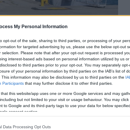
ocess My Personal Information
to opt-out of the sale, sharing to third parties, or processing of your per
formation for targeted advertising by us, please use the below opt-out s
r selection. Please note that after your opt-out request is processed y
eing interest-based ads based on personal information utilized by us or
disclosed to third parties prior to your opt-out. You may separately opt-
losure of your personal information by third parties on the IAB’s list of
 το ΕΘΝΟΣ στη Google
. This information may also be disclosed by us to third parties on the
IA
Participants
that may further disclose it to other third parties.
γείας
τις τελευταίες ημέρες για να καλύψει
 that this website/app uses one or more Google services and may gath
including but not limited to your visit or usage behaviour. You may click 
ΚΑΒ
, όσο και των
κέντρων υγείας στα νησιά
 to Google and its third-party tags to use your data for below specifi
ogle consent section.
 η ηγεσία του υπουργείου υγείας σύμφωνα
l Data Processing Opt Outs
gr
, πραγματοποιεί ακόμη τηλεδιασκέψεις με