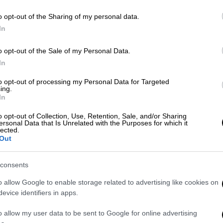
εριφερειών
που ελέγχουν τη νησιωτική
o opt-out of the Sharing of my personal data.
που υπάρχουν σήμερα στα
ασθενοφόρα του
In
οφόρα
των μονάδων υγείας.
o opt-out of the Sale of my Personal Data.
In
to opt-out of processing my Personal Data for Targeted
ing.
In
κός φάκελος ασφαλισμένων - Πώς θα
o opt-out of Collection, Use, Retention, Sale, and/or Sharing
ersonal Data that Is Unrelated with the Purposes for which it
lected.
Out
ηγοί, είτε πληρώματα
για να αναλαμβάνουν
consents
ναι άλλωστε γνωστές
οι εικόνες κάθε χρόνο
o allow Google to enable storage related to advertising like cookies on
νται ακόμα και
σε καρότσες αγροτικών
evice identifiers in apps.
την κοντινότερη μονάδα υγείας, είτε να
κή Τουρκία
για να λάβουν υπηρεσίες υγείας.
o allow my user data to be sent to Google for online advertising