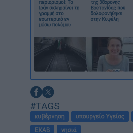
περιορισμοί: Το
της 38χρονης
Ιράν σκληραίνει τη
Βρετανίδας που
γραμμή στο
δολοφονήθηκε
εσωτερικό εν
στην Κυψέλη
μέσω πολέμου
#TAGS
κυβέρνηση
υπουργείο Υγείας
ΕΚΑΒ
νησιά