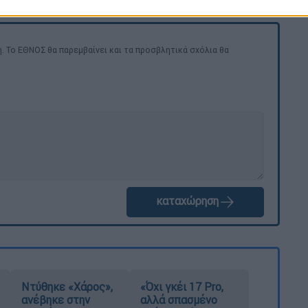
. Το ΕΘΝΟΣ θα παρεμβαίνει και τα προσβλητικά σχόλια θα
καταχώρηση
Ντύθηκε «Χάρος»,
«Όχι γκέι 17 Pro,
ανέβηκε στην
αλλά σπασμένο