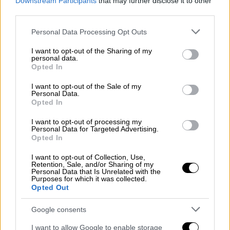
Σύμφωνα με τη Διοίκηση του ΕΟΠΥΥ πλέον
Downstream Participants
that may further disclose it to other
θα είναι πιο εύκολη η πρόσβαση στις
third parties.
ψηφιακές υπηρεσίες και
δεν θα απαιτείται η
Please note that this website/app uses one or more Google
Personal Data Processing Opt Outs
φυσική παρουσία.
services and may gather and store information including but
not limited to your visit or usage behaviour. You may click to
I want to opt-out of the Sharing of my
personal data.
Η νέα εφαρμογή είναι διαθέσιμη μέσω του
grant or deny consent to Google and its third-party tags to
Opted In
use your data for below specified purposes in below Google
παρακάτω συνδέσμου:
consent section.
I want to opt-out of the Sale of my
Personal Data.
https://healthservices.eopyy.gov.gr/eHealthIn
Opted In
suranceRecordInsPerson/secure/index.xhtml
I want to opt-out of processing my
Personal Data for Targeted Advertising.
Η έως σήμερα υφιστάμενη εφαρμογή:
Opted In
https://eservices.eopyy.gov.gr/eHealthInsuran
I want to opt-out of Collection, Use,
ceRecordInsPerson/login.xhtml θα
Retention, Sale, and/or Sharing of my
Personal Data that Is Unrelated with the
ανακατευθύνει τους χρήστες στη νέα
Purposes for which it was collected.
Opted Out
εφαρμογή, ώστε να διασφαλιστεί η ομαλή
μετάβαση και η αδιάλειπτη εξυπηρέτηση.
Google consents
«Μέσω του νέου περιβάλλοντος,
I want to allow Google to enable storage