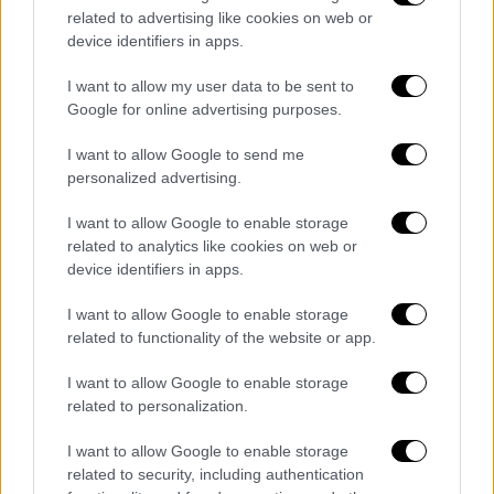
related to advertising like cookies on web or
επιδιώκεται η πιο άμεση και εύχρηστη
device identifiers in apps.
πρόσβαση των πολιτών στις διαθέσιμες
πληροφορίες του Φακέλου Ασφάλισης
I want to allow my user data to be sent to
Υγείας, με βελτιωμένη εμπειρία πλοήγησης,
Google for online advertising purposes.
ενισχυμένη λειτουργικότητα και μεγαλύτερη
I want to allow Google to send me
ασφάλεια στη χρήση της υπηρεσίας»
personalized advertising.
αναφέρει ο ΕΟΠΥΥ.
I want to allow Google to enable storage
Η πρόσβαση
related to analytics like cookies on web or
device identifiers in apps.
Στο πλαίσιο της αναβάθμισης της υπηρεσίας,
I want to allow Google to enable storage
η πρόσβαση στη νέα εφαρμογή
related to functionality of the website or app.
πραγματοποιείται πλέον αποκλειστικά μόνο
μέσω χρήσης ασφαλούς πιστοποίησης της
I want to allow Google to enable storage
Γ.Γ.Π.Σ (κωδικοί
taxisnet
) , με χρήση των
related to personalization.
προσωπικών κωδικών του κάθε χρήστη.
Με
I want to allow Google to enable storage
τον τρόπο αυτό καταργείται η ανάγκη
related to security, including authentication
χρήσης ξεχωριστών κωδικών Φ.Α.Υ,