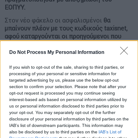
ΕΟΠΥΥ.
Στον νέο φάκελο οι ασφαλισμένοι
θα
μπαίνουν πλέον με τους κωδικούς taxisnet,
αφού καταργούνται οι προηγούμενοι που
είχαν δοθεί.
Do Not Process My Personal Information
ΔΙΑΒΑΣΤΕ ΕΠΙΣΗΣ
If you wish to opt-out of the sale, sharing to third parties, or
processing of your personal or sensitive information for
Υγεία
|
04.05.2026 18:06
targeted advertising by us, please use the below opt-out
Νομικά μέτρα από τους
section to confirm your selection. Please note that after your
νοσοκομειακούς γιατρούς για
opt-out request is processed you may continue seeing
υπερεφημέρευση και μετακινήσεις -
interest-based ads based on personal information utilized by
us or personal information disclosed to third parties prior to
Τι εξετάζει η ΕΙΝΑΠ
your opt-out. You may separately opt-out of the further
disclosure of your personal information by third parties on the
IAB’s list of downstream participants. This information may
also be disclosed by us to third parties on the
IAB’s List of