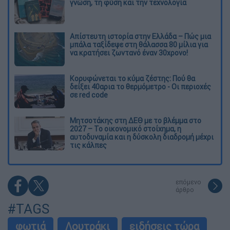
γνώση, τη φύση και την τεχνολογία
Απίστευτη ιστορία στην Ελλάδα – Πώς μια
μπάλα ταξίδεψε στη θάλασσα 80 μίλια για
να κρατήσει ζωντανό έναν 30χρονο!
Κορυφώνεται το κύμα ζέστης: Πού θα
δείξει 40αρια το θερμόμετρο - Οι περιοχές
σε red code
Μητσοτάκης στη ΔΕΘ με το βλέμμα στο
2027 – Το οικονομικό στοίχημα, η
αυτοδυναμία και η δύσκολη διαδρομή μέχρι
τις κάλπες
επόμενο
άρθρο
#TAGS
φωτιά
Λουτράκι
ειδήσεις τώρα