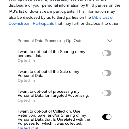
disclosure of your personal information by third parties on the
IAB’s list of downstream participants. This information may
also be disclosed by us to third parties on the
IAB’s List of
Downstream Participants
that may further disclose it to other
third parties.
Please note that this website/app uses one or more Google
Personal Data Processing Opt Outs
services and may gather and store information including but
not limited to your visit or usage behaviour. You may click to
I want to opt-out of the Sharing of my
personal data.
grant or deny consent to Google and its third-party tags to
Opted In
use your data for below specified purposes in below Google
consent section.
I want to opt-out of the Sale of my
Personal Data.
Opted In
I want to opt-out of processing my
Personal Data for Targeted Advertising.
Opted In
I want to opt-out of Collection, Use,
Σύμφωνα με τα πρώτα στοιχεία της έρευνας
Retention, Sale, and/or Sharing of my
Personal Data that Is Unrelated with the
των ανακριτικών υπαλλήλων του
Purposes for which it was collected.
Opted Out