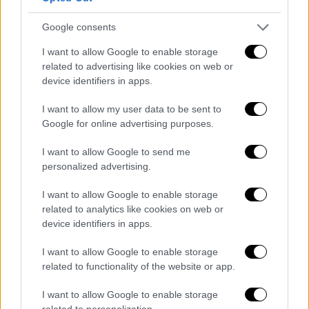
Πυροσβεστικού Σώματος, η πυρκαγιά στην
περιοχή της Περαχώρας Κορινθίας φαίνεται
Google consents
να προκλήθηκε
κατά τη διάρκεια εργασιών
κοπής βλάστησης με χορτοκοπτικό
I want to allow Google to enable storage
related to advertising like cookies on web or
μηχάνημα που έφερε μεταλλικό δίσκο
.
device identifiers in apps.
Αναμένεται
σύλληψη
στο πλαίσιο της
αυτόφωρης διαδικασίας.
I want to allow my user data to be sent to
Google for online advertising purposes.
Στο σημείο έχουν σπεύσει κι επιχειρούν
I want to allow Google to send me
πλέον
106 πυροσβέστες
με 4 ομάδες
personalized advertising.
πεζοπόρων τμημάτων της 1ης, 6ης και 9ης
Ε.ΜΟ.Δ.Ε., 1 ομάδα Μ.Ε.Τ.Π.Ε., εθελοντές, 30
I want to allow Google to enable storage
πυροσβεστικά οχήματα,
3 αεροσκάφη και 5
related to analytics like cookies on web or
device identifiers in apps.
ελικόπτερα
, εκ των οποίων το ένα
συντονιστικό.
I want to allow Google to enable storage
related to functionality of the website or app.
Ενισχυθήκαν οι δυνάμεις στην
#πυρκαγιά
στην Περαχώρα
I want to allow Google to enable storage
related to personalization.