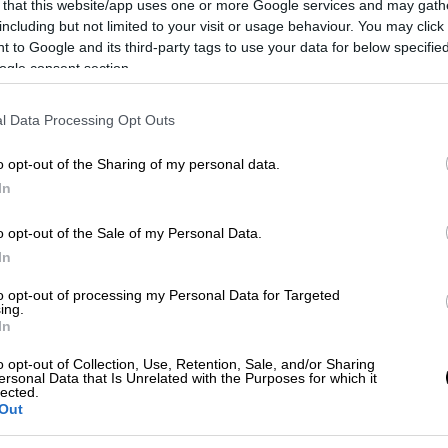
 that this website/app uses one or more Google services and may gath
including but not limited to your visit or usage behaviour. You may click 
 to Google and its third-party tags to use your data for below specifi
ogle consent section.
l Data Processing Opt Outs
o opt-out of the Sharing of my personal data.
ROKINISSI)
In
o opt-out of the Sale of my Personal Data.
 το ΕΘΝΟΣ στη Google
In
τοποιείται στα
Βορίζια
, όπου
to opt-out of processing my Personal Data for Targeted
ing.
εκβίαση και απάτες με «άρωμα» ευρωπαϊκών
In
o opt-out of Collection, Use, Retention, Sale, and/or Sharing
ersonal Data that Is Unrelated with the Purposes for which it
αι ότι
αφαιρούσαν με τη βία κτήματα από
lected.
ιεργούσαν
παράνομα.
Out