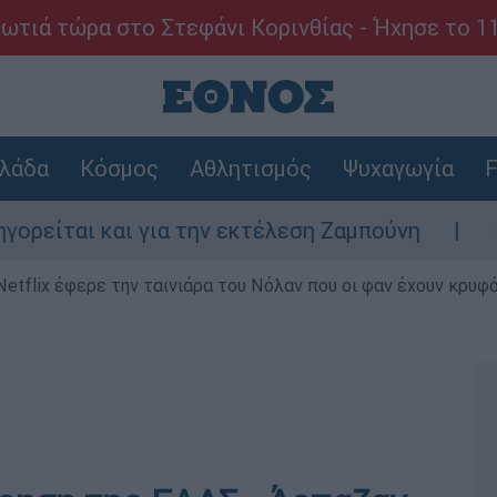
ωτιά τώρα στο Στεφάνι Κορινθίας - Ήχησε το 1
λάδα
Κόσμος
Αθλητισμός
Ψυχαγωγία
F
αι και για την εκτέλεση Ζαμπούνη
Ζάκυνθ
Netflix έφερε την ταινιάρα του Νόλαν που οι φαν έχουν κρυφό