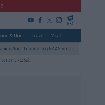
12
ood & Drink
Travel
Viral
ος: Τι απαντά η ΕΛΑΣ για τους 8 βιασμούς τουρ
 νο1 στην καρδιά...