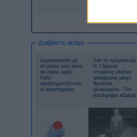
Διαβάστε ακόμη
Δημιούργησαν με
Σαν το τρομακτικό
AI νέους ιούς μέσα
It: 15χρονο
σε λίγες ώρες -
ντυμένος κλόουν
Γιατί
μαχαίρωσε μέχρι
προβληματίζονται
θανάτου
οι επιστήμονες
ηλικιωμένο - Τον
κατέγραψε κάμερα