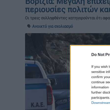
Βορίζια: Μεγάλη επιχε
περιουσίες πολιτών κα
Οι τρεις συλληφθέντες κατηγορούνται ότι αφα
🗣️
Ανοικτό για σχολιασμό
Do Not Pr
If you wish 
sensitive in
confirm you
continue se
information 
further disc
participants
Downstream 