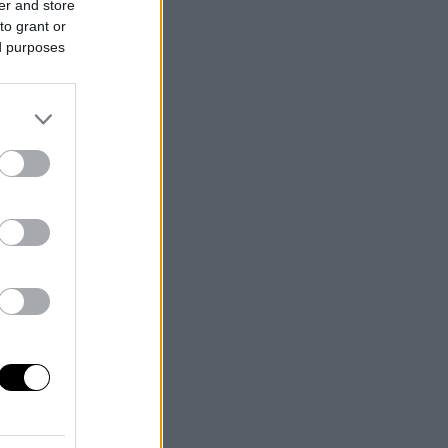
er and store
to grant or
ed purposes