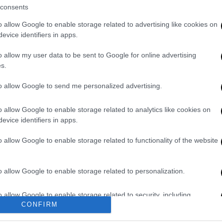
consents
o allow Google to enable storage related to advertising like cookies on
evice identifiers in apps.
τίνι μετέφεραν φιάλη γκαζιού
o allow my user data to be sent to Google for online advertising
s.
to allow Google to send me personalized advertising.
στυνομική έρευνα,
δήλωναν τις εκτάσεις
ας επιδοτήσεις
για τις συζύγους τους.
o allow Google to enable storage related to analytics like cookies on
evice identifiers in apps.
o allow Google to enable storage related to functionality of the website
. Το ΕΘΝΟΣ θα παρεμβαίνει και τα προσβλητικά σχόλια θα
o allow Google to enable storage related to personalization.
o allow Google to enable storage related to security, including
CONFIRM
cation functionality and fraud prevention, and other user protection.