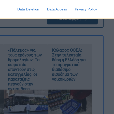
Data Deletion
Data Access
Privacy Policy
καταχώρηση
«Πόλεμος» για
Κόλαφος ΟΟΣΑ:
τους χρόνους των
Στην τελευταία
δρομολογίων: Τα
θέση η Ελλάδα για
σωματεία
το πραγματικό
απαντούν στις
διαθέσιμο
καταγγελίες, οι
εισόδημα των
παρατάξεις
νοικοκυριών
περνούν στην
αντεπίθεση