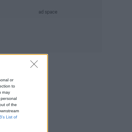
sonal or
ection to
ou may
 personal
out of the
 downstream
B’s List of