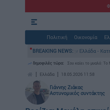
Φ
Πολιτική
Οικονομία
Ελ
α για ανθρωποκτονίες στην Ελλάδα - Κατηγορείτ
BREAKING NEWS:
δημοφιλές τώρα:
Σου καίει το μυαλό: Το 
┋
Ελλάδα
┋
18.05.2026 11:58
Γιάννης Ζιάκας
Αστυνομικός συντάκτης