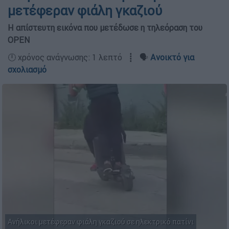
μετέφεραν φιάλη γκαζιού
Η απίστευτη εικόνα που μετέδωσε η τηλεόραση του
OPEN
🕛 χρόνος ανάγνωσης: 1 λεπτό ┋ 🗣️
Ανοικτό για
σχολιασμό
Ανήλικοι μετέφεραν φιάλη γκαζιού σε ηλεκτρικό πατίνι