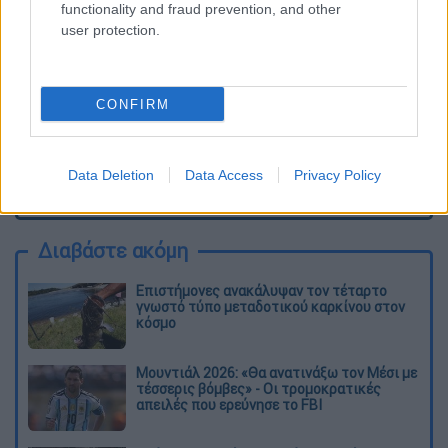
functionality and fraud prevention, and other
user protection.
CONFIRM
Data Deletion
Data Access
Privacy Policy
καταχώρηση
Διαβάστε ακόμη
Επιστήμονες ανακάλυψαν τον τέταρτο
γνωστό τύπο μεταδοτικού καρκίνου στον
κόσμο
Μουντιάλ 2026: «Θα ανατινάξω τον Μέσι με
τέσσερις βόμβες» - Οι τρομοκρατικές
απειλές που ερεύνησε το FBI