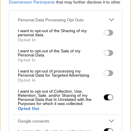
Downstream Participants
that may further disclose it to other
third parties.
Please note that this website/app uses one or more Google
Personal Data Processing Opt Outs
services and may gather and store information including but
not limited to your visit or usage behaviour. You may click to
I want to opt-out of the Sharing of my
personal data.
Όπως φαίνεται και στο βίντεο που
grant or deny consent to Google and its third-party tags to
Opted In
use your data for below specified purposes in below Google
μετέδωσε η τηλεόραση του
OPEN
, δυο
consent section.
I want to opt-out of the Sale of my
ανήλικοι
ούτε καν πάνω από 10 χρονών
Personal Data.
οδηγούν ένα ηλεκτρικό πατίνι και φτάνουν
Opted In
σε βενζινάδικο όπου αγοράζουν μια φιάλη
I want to opt-out of processing my
γκαζιού.
Personal Data for Targeted Advertising.
Opted In
ΔΙΑΒΑΣΤΕ ΕΠΙΣΗΣ
I want to opt-out of Collection, Use,
Retention, Sale, and/or Sharing of my
Personal Data that Is Unrelated with the
Purposes for which it was collected.
Τηλεόραση
|
18.05.2026 10:56
Opted Out
«Μου δώσατε δύναμη να χαμογελάω»:
Συγκλονίζει ο Σταύρος Φλώρος μετά
Google consents
τον ακρωτηριασμό του