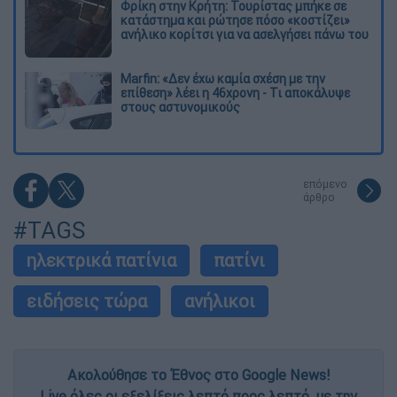
Φρίκη στην Κρήτη: Τουρίστας μπήκε σε
κατάστημα και ρώτησε πόσο «κοστίζει»
ανήλικο κορίτσι για να ασελγήσει πάνω του
Marfin: «Δεν έχω καμία σχέση με την
επίθεση» λέει η 46χρονη - Τι αποκάλυψε
στους αστυνομικούς
επόμενο
άρθρο
#TAGS
ηλεκτρικά πατίνια
πατίνι
ειδήσεις τώρα
ανήλικοι
Ακολούθησε το Έθνος στο Google News!
Live όλες οι εξελίξεις λεπτό προς λεπτό, με την