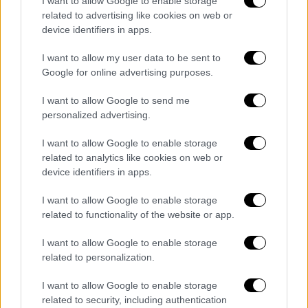
I want to allow Google to enable storage
related to advertising like cookies on web or
device identifiers in apps.
Αφού την τοποθετούν πάνω,
ο ένας ανήλικος
I want to allow my user data to be sent to
Google for online advertising purposes.
κάθεται πάνω της
και ο άλλος οδηγεί!
I want to allow Google to send me
Σημειώνεται ότι ο αναπληρωτής υπουργός
personalized advertising.
Μεταφορών
Κωνσταντίνος Κυρανάκης
ανακοίνωσε πως έρχεται πλήρης
I want to allow Google to enable storage
related to analytics like cookies on web or
απαγόρευσης της χρήσης ηλεκτρικών
device identifiers in apps.
πατινιών από ανηλίκους, αυστηρότερες
κυρώσεις για παραβάτες και υποχρεωτική
I want to allow Google to enable storage
ασφάλιση ενηλίκων.
related to functionality of the website or app.
I want to allow Google to enable storage
related to personalization.
Τα σχολιά σας δημοσιεύονται άμεσα με δική σας ευθύνη. Το
ΕΘΝΟΣ θα παρεμβαίνει και τα προσβλητικά σχόλια θα
I want to allow Google to enable storage
διαγράφονται
related to security, including authentication