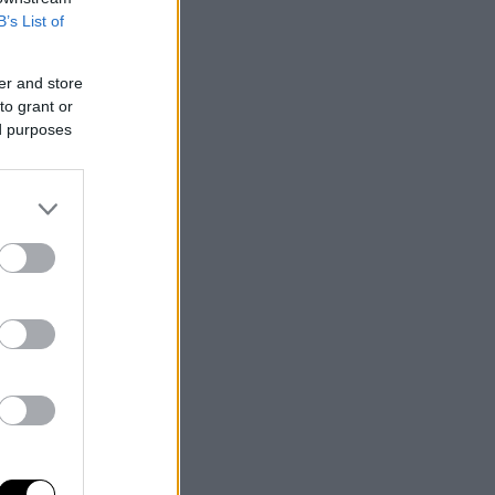
B’s List of
er and store
to grant or
ed purposes