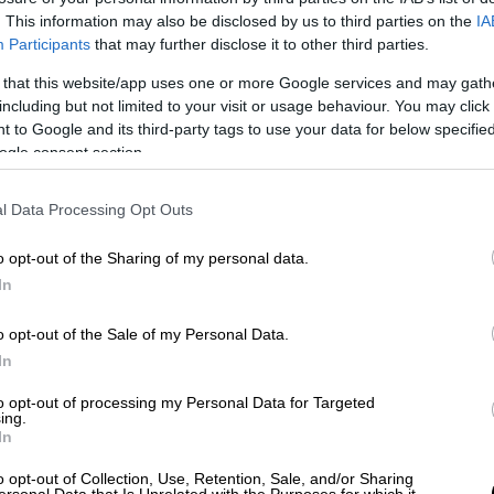
. This information may also be disclosed by us to third parties on the
IA
Participants
that may further disclose it to other third parties.
 that this website/app uses one or more Google services and may gath
including but not limited to your visit or usage behaviour. You may click 
 to Google and its third-party tags to use your data for below specifi
ogle consent section.
 το ΕΘΝΟΣ στη Google
l Data Processing Opt Outs
o opt-out of the Sharing of my personal data.
ίχε δολοφονηθεί στα Κύμινα και είχε
In
σσαλονίκη
.
o opt-out of the Sale of my Personal Data.
,
κοντά στο σημείο που είχαν υποδείξει οι
In
nia.gr
. Εντοπίστηκε από ψαράδες, οι
ενώ αυτή τη στιγμή δυνάμεις της
to opt-out of processing my Personal Data for Targeted
ing.
ια τη λήψη των απαραίτητων μέτρων.
In
o opt-out of Collection, Use, Retention, Sale, and/or Sharing