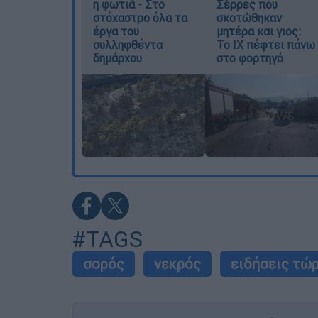
η φωτιά - Στο
Σέρρες που
στόχαστρο όλα τα
σκοτώθηκαν
έργα του
μητέρα και γιος:
συλληφθέντα
Το ΙΧ πέφτει πάνω
δημάρχου
στο φορτηγό
#TAGS
σορός
νεκρός
ειδήσεις τώ