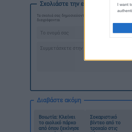
I want t
authenti
Τα σχολιά σας δημοσιεύονται άμεσα με δική σας ευθύνη
διαγράφονται
Διαβάστε ακόμη
Βοιωτία: Κλείνει
Σοκαριστικό
το αιολικό πάρκο
βίντεο από το
από όπου ξεκίνησε
τροχαίο στις