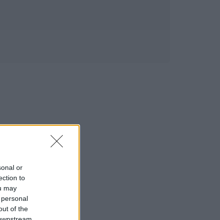
sonal or
ection to
ou may
 personal
out of the
 downstream