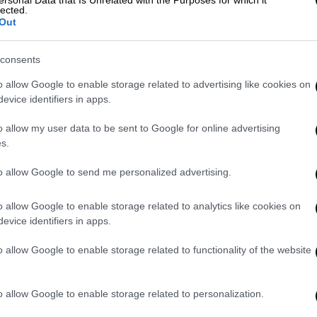
ersonal Data that Is Unrelated with the Purposes for which it
lected.
Out
ο 193 εκατ. ευρώ που «φλέρταρε» με
consents
το Ελεγκτικό Συνέδριο
o allow Google to enable storage related to advertising like cookies on
evice identifiers in apps.
o allow my user data to be sent to Google for online advertising
ται για
άμεση συνέργεια
στην
s.
στέος
μετά την απολογία του ενώπιον του
. Ο ίδιος
φέρεται να αρνήθηκε την
to allow Google to send me personalized advertising.
μπορούσε να φανταστεί ότι ο φυσικός
o allow Google to enable storage related to analytics like cookies on
αιρέσει ανθρώπινη ζωή. Όπως είπε,
evice identifiers in apps.
οντάς του το πιστόλι, αλλά ο δράστης
o allow Google to enable storage related to functionality of the website
οφονίας ζήτησε και πήρε νέα προθεσμία
εσημέρι.
o allow Google to enable storage related to personalization.