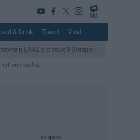
ood & Drink
Travel
Viral
η ΕΛΑΣ για τους 8 βιασμούς τουριστριών - «Μόν
 νο1 στην καρδιά...