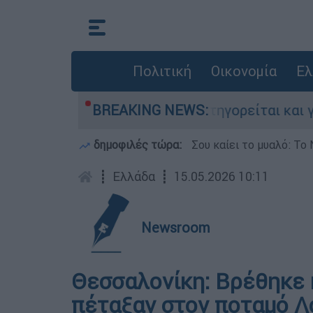
Πολιτική
Οικονομία
Ελ
τονίες στην Ελλάδα - Κατηγορείται και για την
BREAKING NEWS:
δημοφιλές τώρα:
Σου καίει το μυαλό: Το 
┋
Ελλάδα
┋
15.05.2026 10:11
Newsroom
Θεσσαλονίκη: Βρέθηκε 
πέταξαν στον ποταμό Λ