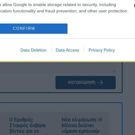
o allow Google to enable storage related to security, including
cation functionality and fraud prevention, and other user protection.
. Το ΕΘΝΟΣ θα παρεμβαίνει και τα προσβλητικά σχόλια θα
CONFIRM
Data Deletion
Data Access
Privacy Policy
καταχώρηση
Ο Ερυθρός
Νέα κλιμάκωση: Η
Σταυρός έσβησε
Μόσχα δείχνει
βίντεο για το
«άμεση εμπλοκή»