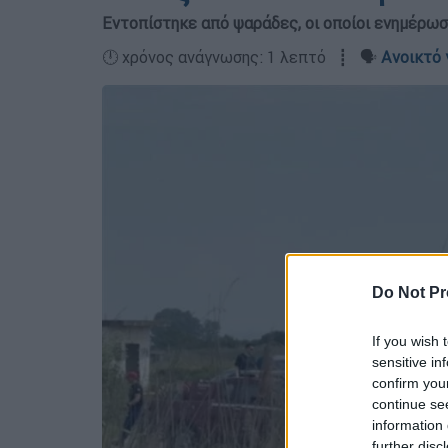
Εντοπίστηκε από ψαράδες, οι οποίοι ενημέρω
🕛 χρόνος ανάγνωσης: 1 λεπτό ┋ 🗣️
Ανοικτό 
Do Not Pr
If you wish 
sensitive in
confirm you
continue se
information 
further disc