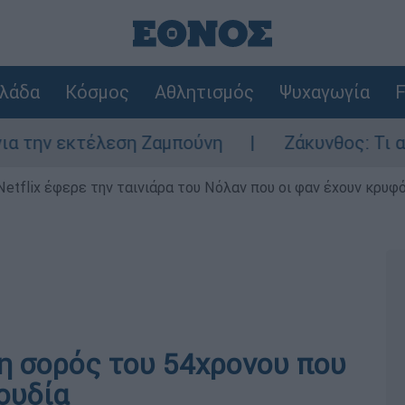
λάδα
Κόσμος
Αθλητισμός
Ψυχαγωγία
F
 εκτέλεση Ζαμπούνη
Ζάκυνθος: Τι απαντά 
Netflix έφερε την ταινιάρα του Νόλαν που οι φαν έχουν κρυφό
η σορός του 54χρονου που
ουδία