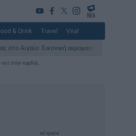
ood & Drink
Travel
Viral
: Εικονική αερομαχία ανάμεσα σε ελληνικά και 
 νο1 στην καρδιά...