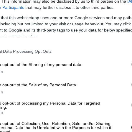
ε μεγάλης κλίμακας ατύχημα.
. This information may also be disclosed by us to third parties on the
IA
Participants
that may further disclose it to other third parties.
πόφαση του κλιμακίου του Ελεγκτικού
 that this website/app uses one or more Google services and may gath
 τύχη του διαγωνισμού καταλήγοντας ότι το
including but not limited to your visit or usage behaviour. You may click 
 προηγουμένως λυθεί κρίσιμα ζητήματα
 to Google and its third-party tags to use your data for below specifi
 οποίων απαιτούνται μέτρα, τα οποία το
ogle consent section.
σιμο όπως αρχικά είχε σχεδιαστεί.
l Data Processing Opt Outs
ση
o opt-out of the Sharing of my personal data.
αιξε προγενέστερη απόφαση της Επιτροπής
In
σε σοβαρούς δυνητικούς κινδύνους.
o opt-out of the Sale of my Personal Data.
ποτυπώνεται στο σκεπτικό της απόφασης
In
 ότι αυτά τα δεδομένα δεν είχαν
to opt-out of processing my Personal Data for Targeted
ιμένα μέτρα πρόληψης και ασφάλειας,
ing.
ν αρχικό σχεδιασμό και ουσιαστικά
In
 απόφασης επισημαίνεται ότι δεν είχε
o opt-out of Collection, Use, Retention, Sale, and/or Sharing
ορέα (ΕΡΓΟΣΕ) το γεγονός αφενός της
ersonal Data that Is Unrelated with the Purposes for which it
lected.