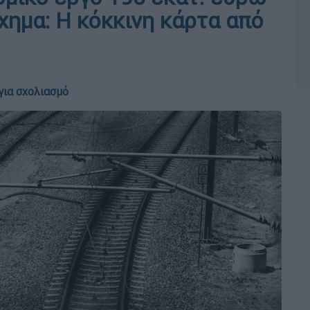
χημα: Η κόκκινη κάρτα από
για σχολιασμό