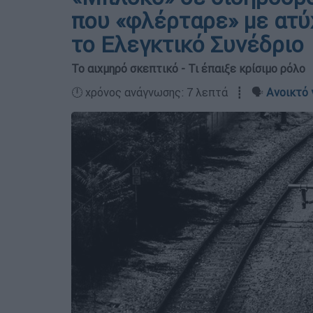
που «φλέρταρε» με ατύ
το Ελεγκτικό Συνέδριο
Το αιχμηρό σκεπτικό - Τι έπαιξε κρίσιμο ρόλο
🕛 χρόνος ανάγνωσης: 7 λεπτά ┋ 🗣️
Ανοικτό 