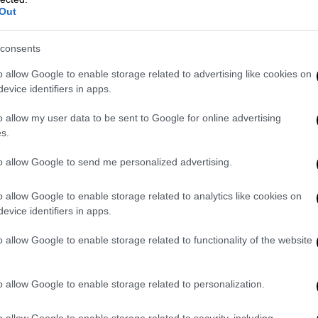
δρομικής γραμμής και ιδίως του
Out
ρος τις κοντινές εγκαταστάσεις
ς, οξέων και αζωτούχων λιπασμάτων και
consents
πόγειου αγωγού φυσικού αερίου εντός της
o allow Google to enable storage related to advertising like cookies on
αποτέλεσμα τα προεκτεθέντα ζητήματα να
evice identifiers in apps.
ε την πρόβλεψη, στην εγκριθείσα μελέτη,
 κατασκευής του έργου και ως εκ τούτου
να
o allow my user data to be sent to Google for online advertising
s.
ς λειτουργία όχι μόνο των εγκαταστάσεων
 (σ.σ. η οποία είχε προσφύγει), αλλά και
to allow Google to send me personalized advertising.
νδύνου εκτεταμένου ατυχήματος».
o allow Google to enable storage related to analytics like cookies on
όφασης γίνεται ιδιαίτερη μνεία στο
evice identifiers in apps.
ρεί να μεταφέρονται επικίνδυνα
ν εύφλεκτες/εκρηκτικές ουσίες που
o allow Google to enable storage related to functionality of the website
οσωρινά στον Σταθμό Διαλογής χωρίς
νωστές.
o allow Google to enable storage related to personalization.
ική μελέτη είχε ουσιαστικά παραδεχτεί και
o allow Google to enable storage related to security, including