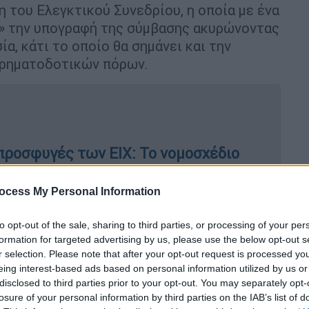
 του Ελεγκτικού Συνεδρίου, η οποία με ένα
ε» την υπογραφή της σύμβασης ακυρώνοντας
α, κάτι το οποίο θα σημάνει και την
χρηματοδοτικών πόρων.
 προσφυγές των ΕΙΧ: Το νομοσχέδιο
ν ψήφισή του
ocess My Personal Information
to opt-out of the sale, sharing to third parties, or processing of your per
ίας που είχε ξεκινήσει το 2024,
formation for targeted advertising by us, please use the below opt-out s
ς στο ΣτΕ
, εγκρίσεις και αναστολές των
r selection. Please note that after your opt-out request is processed y
eing interest-based ads based on personal information utilized by us or
 επιστημονικές μελέτες που στην πορεία
disclosed to third parties prior to your opt-out. You may separately opt-
όψη κρίσιμες επικινδυνότητες που
losure of your personal information by third parties on the IAB’s list of