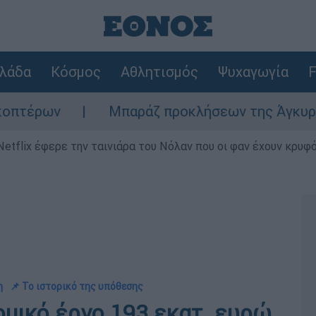
λάδα
Κόσμος
Αθλητισμός
Ψυχαγωγία
F
Μπαράζ προκλήσεων της Άγκυρας στο Αιγαίο
Netflix έφερε την ταινιάρα του Νόλαν που οι φαν έχουν κρυφό
η
📌 Το ιστορικό της υπόθεσης
μικό έργο 193 εκατ. ευρώ