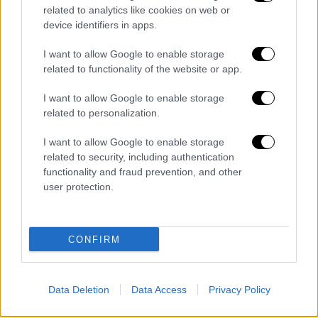
και οι συνθήκες υπό τις οποίες έλαβε χώρα
related to analytics like cookies on web or
device identifiers in apps.
το περιστατικό.
I want to allow Google to enable storage
Σενάρια για αυτοχειρία
related to functionality of the website or app.
Σύμφωνα με το tempo24news, ο 58χρονος
I want to allow Google to enable storage
που στο παρελθόν ήταν ιδιοκτήτης
related to personalization.
επιχείρησης εστίασης στο Ρίο, έβαλε φωτιά
στο σπίτι του και στη συνέχεια με
I want to allow Google to enable storage
related to security, including authentication
κυνηγετική καραμπίνα βγήκε έξω και
functionality and fraud prevention, and other
αυτοπυροβολύθηκε με αποτέλεσμα να
user protection.
τραυματιστεί θανάσιμα.
Οι πληροφορίες αναφέρουν ότι η αδελφή
CONFIRM
του με την οποία διέμεναν στο ίδιο σπίτι
πέθανε και σήμερα θα γινόταν η κηδεία της.
Data Deletion
Data Access
Privacy Policy