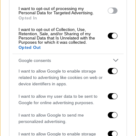
I want to opt-out of processing my
Personal Data for Targeted Advertising.
Το πόρισμα της ιατροδικαστικής
Opted In
εξέτασης θα ρίξει φως στα αίτια
I want to opt-out of Collection, Use,
θανάτου 58χρονου
Retention, Sale, and/or Sharing of my
Personal Data that Is Unrelated with the
Purposes for which it was collected.
Σύμφωνα με πληροφορίες,
οι πυροσβέστες
Opted Out
που επιχείρησαν στο σημείο
για την
Google consents
κατάσβεση της φωτιάς, βρήκαν τον
58χρονο
σε αναίσθητη κατάσταση
, ενώ σε κοντινή
I want to allow Google to enable storage
related to advertising like cookies on web or
απόσταση από τον ίδιο βρέθηκε μια
device identifiers in apps.
καραμπίνα. Παρά την άμεση μεταφορά του
στο νοσοκομείο, το ιατρικό προσωπικό
I want to allow my user data to be sent to
επιβεβαίωσε τον θάνατό του.
Google for online advertising purposes.
I want to allow Google to send me
Την ίδια στιγμή, οι
αστυνομικές αρχές
έχουν
personalized advertising.
ξεκινήσει την προανάκριση, προκειμένου να
εξεταστούν διεξοδικά όλες οι παράμετροι
I want to allow Google to enable storage