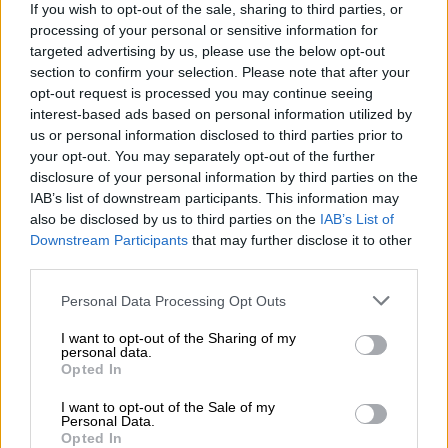
If you wish to opt-out of the sale, sharing to third parties, or
σορός του εντοπίστηκε τις πρώτες πρωινές
processing of your personal or sensitive information for
ώρες, την ώρα που οι δυνάμεις της
targeted advertising by us, please use the below opt-out
πυροσβεστικής επιχειρούσαν
να σβήσουν τη
section to confirm your selection. Please note that after your
φωτιά στο οίκημα.
opt-out request is processed you may continue seeing
interest-based ads based on personal information utilized by
us or personal information disclosed to third parties prior to
ΔΙΑΒΑΣΤΕ ΕΠΙΣΗΣ
your opt-out. You may separately opt-out of the further
disclosure of your personal information by third parties on the
Lifestyle
|
19.04.2026 11:25
IAB’s list of downstream participants. This information may
Η Φαίη Σκορδά ετοιμάζεται για τον
also be disclosed by us to third parties on the
IAB’s List of
Downstream Participants
that may further disclose it to other
δεύτερο γάμο της - Οι πρώτες
third parties.
λεπτομέρειες
Please note that this website/app uses one or more Google
Personal Data Processing Opt Outs
services and may gather and store information including but
Κόσμος
|
19.04.2026 11:29
not limited to your visit or usage behaviour. You may click to
I want to opt-out of the Sharing of my
personal data.
Ενεργειακό σοκ λόγω πολέμου στη
grant or deny consent to Google and its third-party tags to
Opted In
Μέση Ανατολή: Πώς επέφερε
use your data for below specified purposes in below Google
consent section.
απώλειες αξίας 50 δισ. δολαρίων
I want to opt-out of the Sale of my
Personal Data.
Opted In