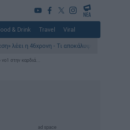
ood & Drink
Travel
Viral
ρονη - Τι αποκάλυψε στους αστυνομικούς
Θ
 νο1 στην καρδιά...