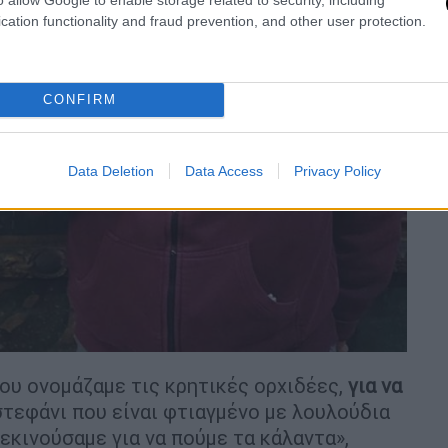
cation functionality and fraud prevention, and other user protection.
CONFIRM
Data Deletion
Data Access
Privacy Policy
που ονομάζαμε τις κρητικές ορχιδέες,
για να
στεφάνι που είναι φτιαγμένο με λουλούδια
εκινούσαμε για να πούμε τα κάλαντα»,