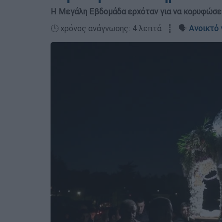
Η Μεγάλη Εβδομάδα ερχόταν για να κορυφώσει 
🕛 χρόνος ανάγνωσης: 4 λεπτά ┋ 🗣️
Ανοικτό 