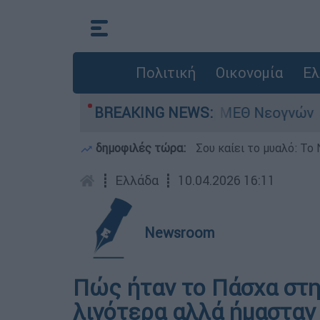
Πολιτική
Οικονομία
Ελ
 Νοσηλευόταν στη ΜΕΘ Νεογνών
BREAKING NEWS:
Marfin: «
δημοφιλές τώρα:
Σου καίει το μυαλό: Το 
┋
Ελλάδα
┋
10.04.2026 16:11
Newsroom
Πώς ήταν το Πάσχα στη
λιγότερα αλλά ήμασταν 