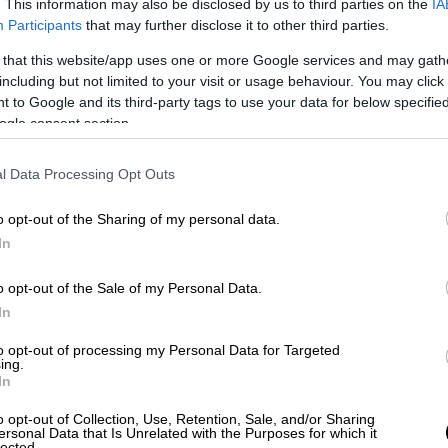
. This information may also be disclosed by us to third parties on the
IA
Participants
that may further disclose it to other third parties.
πόθεση
. Ήταν μια συλλογική εμπειρία, η
α. Την παραμονή της Σταυροπροσκυνήσεως,
 that this website/app uses one or more Google services and may gath
including but not limited to your visit or usage behaviour. You may click 
α για τις «ροδαρές», μικρά μπουκέτα που
 to Google and its third-party tags to use your data for below specifi
 αργότερα, το Σάββατο του Λαζάρου , η
ogle consent section.
ια τα παιδιά.
l Data Processing Opt Outs
o opt-out of the Sharing of my personal data.
In
o opt-out of the Sale of my Personal Data.
In
to opt-out of processing my Personal Data for Targeted
ing.
In
o opt-out of Collection, Use, Retention, Sale, and/or Sharing
ersonal Data that Is Unrelated with the Purposes for which it
lected.