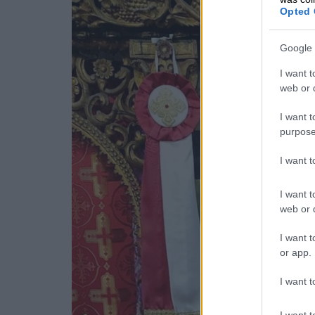
Opted 
Google 
I want t
web or d
I want t
purpose
I want 
I want t
web or d
I want t
or app.
I want t
I want t