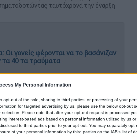
 σηματοδοτώντας ταυτόχρονα την έναρξη
 Οι γονείς φέρονται να το βασάνιζαν
 τα 40 τα τραύματα
ocess My Personal Information
ζει ο κ. Λαγουδιανάκης, καθώς η
νηστεία, η
Μεγάλη Εβδομάδα έμπαιναν στο επίκεντρο.
to opt-out of the sale, sharing to third parties, or processing of your per
formation for targeted advertising by us, please use the below opt-out s
λησία για να ακούσουμε τον Ακάθιστο
r selection. Please note that after your opt-out request is processed y
τοιμάζονταν ακόμη και μέσα από το σχολείο,
eing interest-based ads based on personal information utilized by us or
disclosed to third parties prior to your opt-out. You may separately opt-
λένε τα εγκώμια , για να τα ψάλλουν τη
losure of your personal information by third parties on the IAB’s list of