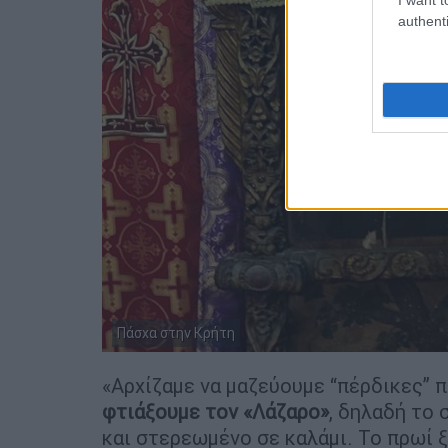
authenti
Πάσχα στην Κρήτη
«Αρχίζαμε να μαζεύουμε “πέρδικες” 
φτιάξουμε τον «Λάζαρο»
, δηλαδή το 
και στερεωμένο σε καλάμι. Το πρωί ξ