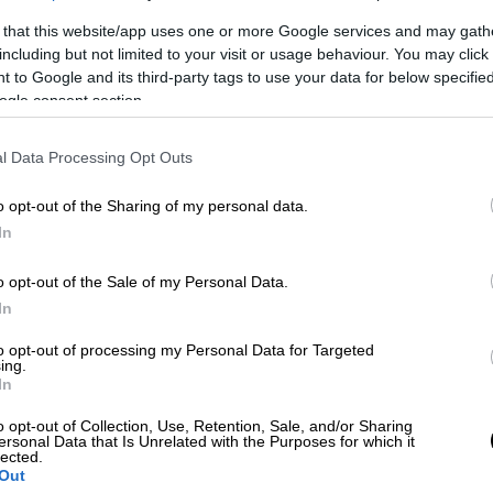
 that this website/app uses one or more Google services and may gath
including but not limited to your visit or usage behaviour. You may click 
 to Google and its third-party tags to use your data for below specifi
ogle consent section.
Κρήτη: «Είχαμε λιγότερα αλλά
ι βαθύτερο»
l Data Processing Opt Outs
o opt-out of the Sharing of my personal data.
In
ς τραυματισμός
οδηγού ή επιβάτη, ωστόσο
o opt-out of the Sale of my Personal Data.
ς φαίνεται και στις φωτογραφίες.
In
to opt-out of processing my Personal Data for Targeted
ing.
In
o opt-out of Collection, Use, Retention, Sale, and/or Sharing
ersonal Data that Is Unrelated with the Purposes for which it
lected.
Out