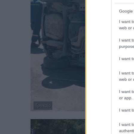
Google 
I want t
web or d
I want t
purpose
I want 
I want t
web or d
I want t
or app.
Τροχαίο
I want t
I want t
authenti