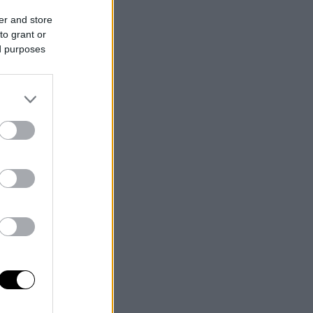
er and store
to grant or
ed purposes