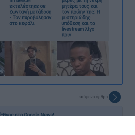
Influencer
μέρες με τη νεκρή
εκτελέστηκε σε
μητέρα τους και
ζωντανή μετάδοση
τον πρώην της: Η
- Τον πυροβόλησαν
μυστηριώδης
στο κεφάλι
υπόθεση και το
livestream λίγο
πριν
επόμενο άρθρο
Έθνος στο Google News!
 λεπτό, με την υπογραφή του www.ethnos.gr