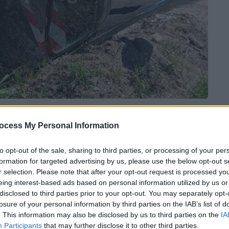
 το ΕΘΝΟΣ στη Google
ocess My Personal Information
λη Παρασκευή στη
Φθιώτιδα
, όπου η κίνηση
to opt-out of the sale, sharing to third parties, or processing of your per
 της πασχαλινής εξόδου.
formation for targeted advertising by us, please use the below opt-out s
r selection. Please note that after your opt-out request is processed y
ό δρόμο του Αγίου Κωνσταντίνου
, κάτω από
eing interest-based ads based on personal information utilized by us or
disclosed to third parties prior to your opt-out. You may separately opt-
 συγκρούστηκαν μεταξύ τους με
losure of your personal information by third parties on the IAB’s list of
μπαρισμένο, όπως μεταδίδει το
. This information may also be disclosed by us to third parties on the
IA
Participants
that may further disclose it to other third parties.