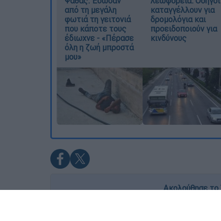
Ψάθας: Έσωσαν
λεωφορεία: Οδηγοί
από τη μεγάλη
καταγγέλλουν για
φωτιά τη γειτονιά
δρομολόγια και
που κάποτε τους
προειδοποιούν για
έδιωχνε - «Πέρασε
κινδύνους
όλη η ζωή μπροστά
μου»
Ακολούθησε το 
Live όλες οι εξελίξεις λεπτό προς