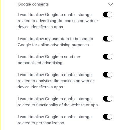
ακόμα και λογικά όρια, αν θέλετε.
Δηλαδή,
Google consents
τις ένοπλες δυνάμεις που θα μπορούσε να
I want to allow Google to enable storage
έχει οποιοδήποτε κράτος, οποιαδήποτε
related to advertising like cookies on web or
περιοχή, σε ένα τόσο μικρό χώρο. Τόσο σε
device identifiers in apps.
στράτευμα, όσο και σε μαχητικά αεροσκάφη.
I want to allow my user data to be sent to
Τα οποία μάλιστα, κάποιοι τύποι μαχητικών
Google for online advertising purposes.
αεροσκαφών δεν επιτρέπεται καν να
προσγειωθούν ή να προσεγγίσουν το
I want to allow Google to send me
ψευδοκράτος.
Σας ανησυχεί ή είναι κάτι που
personalized advertising.
είναι στη διαχείρισή σας;»
I want to allow Google to enable storage
related to analytics like cookies on web or
Νίκος Χριστοδουλίδης: «Κοιτάξτε, είναι κάτι
device identifiers in apps.
που φυσικά μας ανησυχεί. Είναι κάτι το
οποίο πάντα έχουμε στα θέματα που
I want to allow Google to enable storage
θέτουμε. Ακόμα και προχθές με τον Γενικό
related to functionality of the website or app.
Γραμματέα έθεσα αυτό το θέμα.
I want to allow Google to enable storage
Αντιλαμβάνεστε το πλαίσιο των
related to personalization.
συζητήσεων
για επίλυση του Κυπριακού
. Ένα