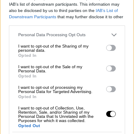
ηγεσία επιτρέψτε μου, του ψευδοκράτους,
IAB’s list of downstream participants. This information may
also be disclosed by us to third parties on the
IAB’s List of
συζητάτε με την ηγεσία του ψευδοκράτους ή
Downstream Participants
that may further disclose it to other
με έναν άνθρωπο του Προέδρου Ερντογάν;»
third parties.
Νίκος Χριστοδουλίδης: «Μιλώ με τον ηγέτη
Please note that this website/app uses one or more Google
Personal Data Processing Opt Outs
της τουρκοκυπριακής κοινότητας. Αυτόν
services and may gather and store information including but
not limited to your visit or usage behaviour. You may click to
I want to opt-out of the Sharing of my
που επέλεξαν οι Τουρκοκύπριοι
personal data.
grant or deny consent to Google and its third-party tags to
συμπατριώτες μας να είναι ο ηγέτης τους.
Opted In
use your data for below specified purposes in below Google
Σίγουρα, σε κάποιο βαθμό και αναλόγως
consent section.
I want to opt-out of the Sale of my
ποιος είναι ο ηγέτης της τουρκοκυπριακής
Personal Data.
Opted In
κοινότητας
, επηρεάζεται και η σχέση και η
εξάρτηση που υπάρχει με την Τουρκία».
I want to opt-out of processing my
Personal Data for Targeted Advertising.
Opted In
«Είναι σημαντικό οι ξένοι ηγέτες να
αντιλαμβάνονται τι σημαίνει κατοχή»
I want to opt-out of Collection, Use,
Retention, Sale, and/or Sharing of my
Personal Data that Is Unrelated with the
Σπύρος Χαριτάτος: «Η συγκέντρωση
Purposes for which it was collected.
Opted Out
δυνάμεων στο ψευδοκράτος
που ξεπερνούν