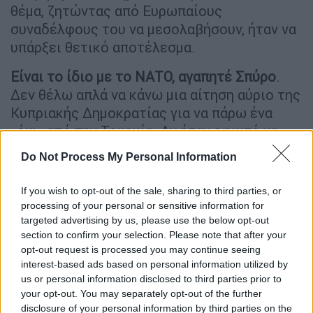
θέμα, ζητώντας από Ευρωπαίους
συναδέλφους του να μεσολαβήσουν, ήταν να
υπάρξει θετικό αποτέλεσμα.
Είναι το ίδιο με το ΝΑΤΟ, αγαπητέ Σπύρο
.
Δεν θέλω απλά να κάνω μια αίτηση αύριο της
Κυπριακής Δημοκρατίας για να πάρω ένα
«όχι» από την Τουρκία. Αν ήταν εφικτό να
γίνουμε κράτος-μέλος του ΝΑΤΟ αύριο, θα
Do Not Process My Personal Information
το κάναμε. Δεν είναι εφικτό, είναι
επικοινωνιακό, άρα δεν κάνουμε μια αίτηση
If you wish to opt-out of the sale, sharing to third parties, or
για να πάρουμε ένα «όχι». Κάνουμε την
processing of your personal or sensitive information for
προεργασία που πρέπει έτσι ώστε να
targeted advertising by us, please use the below opt-out
section to confirm your selection. Please note that after your
φτάσουμε, όταν οι πολιτικές συνθήκες είναι
opt-out request is processed you may continue seeing
εκεί, να μπορούμε να κάνουμε αίτηση
interest-based ads based on personal information utilized by
ένταξης με θετικό αποτέλεσμα.
us or personal information disclosed to third parties prior to
your opt-out. You may separately opt-out of the further
Σπύρος Χαριτάτος: «Όταν συζητάτε
με την
disclosure of your personal information by third parties on the