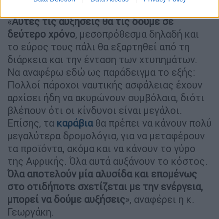
πρώτης ανάγκης.
«
Αυτές τις αυξήσεις θα τις δούμε σε
δεύτερο χρόνο
, μεσοπρόθεσμα δηλαδή και
το εύρος τους πάλι θα εξαρτηθεί από τη
διάρκεια και την ένταση των χτυπημάτων.
Να αναφέρω εδώ ως παράδειγμα το εξής:
Πολλοί πάροχοι ναυτικής ασφάλειας έχουν
αρχίσει ήδη να ακυρώνουν συμβόλαια, διότι
βλέπουν ότι οι κίνδυνοι είναι μεγάλοι.
Επίσης, τα
καράβια
θα πρέπει να κάνουν πολύ
μεγαλύτερα δρομολόγια, για να μεταφέρουν
τα προϊόντα, ακόμα και να κάνουν το γύρο
της Αφρικής. Όλα αυτά αυξάνουν το κόστος.
Όλα αποτελούν μία αλυσίδα και επομένως
στο οτιδήποτε σχετίζεται με την ενέργεια,
μπορεί να δούμε αυξήσεις
», αναφέρει η κ.
Γεωργάκη.