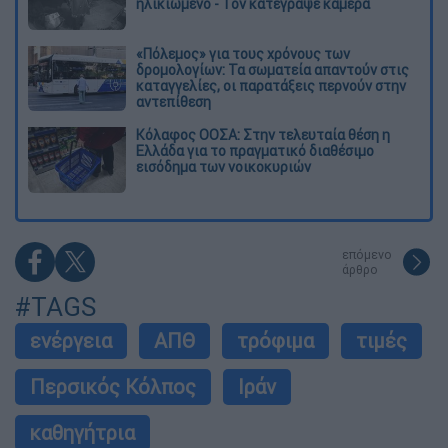
ηλικιωμένο - Τον κατέγραψε κάμερα
«Πόλεμος» για τους χρόνους των
δρομολογίων: Τα σωματεία απαντούν στις
καταγγελίες, οι παρατάξεις περνούν στην
αντεπίθεση
Κόλαφος ΟΟΣΑ: Στην τελευταία θέση η
Ελλάδα για το πραγματικό διαθέσιμο
εισόδημα των νοικοκυριών
επόμενο
άρθρο
#TAGS
ενέργεια
ΑΠΘ
τρόφιμα
τιμές
Περσικός Κόλπος
Ιράν
καθηγήτρια