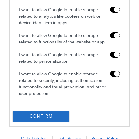
απεξαρτηθεί από το ρωσικό πετρέλαιο και
I want to allow Google to enable storage
το φυσικό αέριο. Όπως λέει, για να γίνει
related to analytics like cookies on web or
αυτό,
θα πρέπει να βρεθούν νέοι πάροχοι
και
device identifiers in apps.
όπως φαίνεται από τις απανωτές μεγάλες
I want to allow Google to enable storage
κρίσεις στη
Μέση Ανατολή
, αυτοί οι πάροχοι
related to functionality of the website or app.
δύσκολα μπορεί να είναι τα κράτη της
περιοχής, λόγω των επισφαλειών που
I want to allow Google to enable storage
related to personalization.
υπάρχουν.
I want to allow Google to enable storage
Αυξήσεις τιμών σε τρόφιμα και είδη
related to security, including authentication
πρώτης ανάγκης
functionality and fraud prevention, and other
user protection.
Κατά την ίδια, από τη στιγμή που η ενέργεια
έχει άμεση σχέση με σχεδόν όλους τους
τομείς, μοιραία θα πρέπει να περιμένουμε
CONFIRM
αυξήσεις
τιμών
σε μία πολύ μεγάλη γκάμα
προϊόντων, όπως τα τρόφιμα και άλλα είδη
Data Deletion
Data Access
Privacy Policy