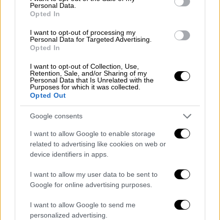
θα είναι λιγότερες, η επίκουρη καθηγήτρια
Personal Data.
Opted In
του ΑΠΘ αναφέρει ότι ναι μεν αυτό αποτελεί
ένα θετικό γεγονός σε αυτήν την ιδιαίτερα
I want to opt-out of processing my
Personal Data for Targeted Advertising.
δύσκολη συγκυρία, ωστόσο, δεν
Opted In
αποφεύγουμε τον κίνδυνο ελλείψεων. Αυτό
I want to opt-out of Collection, Use,
διότι
οι ανανεώσιμες πηγές ενέργειας δεν
Retention, Sale, and/or Sharing of my
Personal Data that Is Unrelated with the
επαρκούν, για να καλυφθούν όλες οι ανάγκες
,
Purposes for which it was collected.
από τη στιγμή που ως πλανήτης δεν έχουμε
Opted Out
φτάσει ακόμα στην απεξάρτηση από το
Google consents
πετρέλαιο. Όπως αναφέρει χαρακτηριστικά,
μπορεί το καλοκαίρι να μην χρησιμοποιούμε
I want to allow Google to enable storage
related to advertising like cookies on web or
ενέργεια για θέρμανση, όμως τη
device identifiers in apps.
χρειαζόμαστε για τα κλιματιστικά,
προκειμένου να δροσιστούμε.
I want to allow my user data to be sent to
Google for online advertising purposes.
Η ίδια θέτει και μία άλλη παράμετρο και η
οποία αφορά την απόφαση της Ευρωπαϊκής
I want to allow Google to send me
personalized advertising.
Ένωσης μέχρι τα μέσα του 2027 να