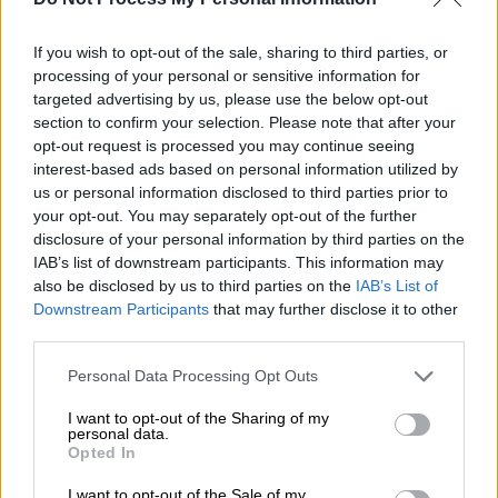
να δούμε, πόση ένταση θα έχουν τα
χτυπήματα του Ιράν και σε ποια στοιχεία
If you wish to opt-out of the sale, sharing to third parties, or
αυτές θα γίνουν.
Το πετρέλαιο πρέπει να
processing of your personal or sensitive information for
μεταφερθεί και η μεταφορά του γίνεται
targeted advertising by us, please use the below opt-out
μέσω των στενών του Ορμούζ. Τα στενά δεν
section to confirm your selection. Please note that after your
έχουν κλείσει ακόμα αλλά ήδη υπάρχει
opt-out request is processed you may continue seeing
interest-based ads based on personal information utilized by
ενημέρωση προς τους καπετάνιους να είναι
us or personal information disclosed to third parties prior to
ιδιαίτερα προσεκτικοί, ίσως και να τα
your opt-out. You may separately opt-out of the further
αποφεύγουν αυτήν την περίοδο.
Θεωρητικά
disclosure of your personal information by third parties on the
τα στενά του Ορμούζ δεν θα κλείσουν, γιατί
IAB’s list of downstream participants. This information may
also be disclosed by us to third parties on the
IAB’s List of
κάτι τέτοιο δεν συμφέρει ούτε τους
Downstream Participants
that may further disclose it to other
Ιρανούς. Όμως, πιθανότατα θα υπάρξει μέσο
third parties.
και μακροπρόθεσμα θέμα προμηθειών και
Please note that this website/app uses one or more Google
ελλείψεων
», τονίζει η κ. Γεωργάκη.
Personal Data Processing Opt Outs
services and may gather and store information including but
not limited to your visit or usage behaviour. You may click to
I want to opt-out of the Sharing of my
Στην άποψη πολλών ότι επειδή προχωρούμε
personal data.
grant or deny consent to Google and its third-party tags to
προς καλύτερες κλιματολογικές συνθήκες,
Opted In
use your data for below specified purposes in below Google
οι ανάγκες σε
πετρέλαιο
και φυσικό αέριο
consent section.
I want to opt-out of the Sale of my