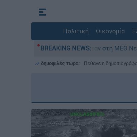
Πολιτική
Οικονομία
Ε
ημερών - Νοσηλευόταν στη ΜΕΘ Νεογνών
BREAKING NEWS:
M
δημοφιλές τώρα:
Πέθανε η δημοσιογράφο