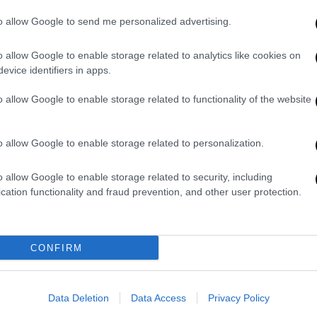
Αραβικά Εμιράτα «χάνουν την
to allow Google to send me personalized advertising.
υπομονή τους» με το Ιράν
o allow Google to enable storage related to analytics like cookies on
Το ενδεχόμενο στρατιωτικής
evice identifiers in apps.
εμπλοκής στον πόλεμο εξετάζουν τα
πιο ισχυρά κράτη του Περσικού
o allow Google to enable storage related to functionality of the website
Κόλπου
o allow Google to enable storage related to personalization.
o allow Google to enable storage related to security, including
Κόσμος
|
23.03.2026 12:45
cation functionality and fraud prevention, and other user protection.
Νέες απειλές Ιράν: Αν επιτεθούν οι
ΗΠΑ θα ναρκοθετήσουμε όλο τον
Περσικό Κόλπο
CONFIRM
«Ο μόνος τρόπος διέλευσης από το
Στενό του Ορμούζ για τις μη
εμπόλεμες χώρες είναι ο
Data Deletion
Data Access
Privacy Policy