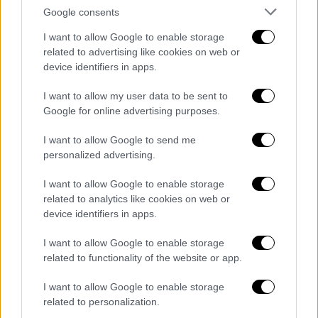
Google consents
I want to allow Google to enable storage
related to advertising like cookies on web or
device identifiers in apps.
Οικονομία
|
15.07.2026 05:47
I want to allow my user data to be sent to
Φωτοβολταϊκά στο μπαλκόνι: Γιατί
Google for online advertising purposes.
συμφέρουν όλους μας, πόσο είναι το
κέρδος και ποια τα προβλήματα
I want to allow Google to send me
personalized advertising.
Σύμφωνα με τον ενεργειακό επιθεωρητή,
Βασίλη Αργυρόπουλο, συμφέρει ολόκληρη
I want to allow Google to enable storage
την κοινωνία η τοποθέτηση
related to analytics like cookies on web or
φωτοβολταϊκών στα μπαλκόνια, αφού και
device identifiers in apps.
σε ένα τετραγωνικό μέτρο να βάλουμε, θα
I want to allow Google to enable storage
δούμε θεαματική μείωση των τιμών της
related to functionality of the website or app.
ενέργειας
I want to allow Google to enable storage
related to personalization.