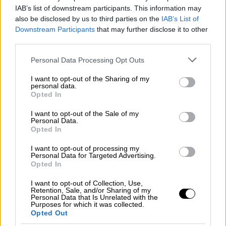
IAB’s list of downstream participants. This information may
Οικονομία
|
16.07.2026 06:35
also be disclosed by us to third parties on the
IAB’s List of
Καμπανάκι για τον ελληνικό τουρισμό:
Downstream Participants
that may further disclose it to other
Πτώση έως 10%, φθηνότερα πακέτα
third parties.
και αγωνία για τη σεζόν
Please note that this website/app uses one or more Google
Personal Data Processing Opt Outs
Μέχρι στιγμής ως αρκετά δημοφιλείς
services and may gather and store information including but
not limited to your visit or usage behaviour. You may click to
I want to opt-out of the Sharing of my
προορισμοί χαρακτηρίζονται νησιά των
personal data.
grant or deny consent to Google and its third-party tags to
Δωδεκανήσων, ενώ αρκετή τουριστική
Opted In
use your data for below specified purposes in below Google
κίνηση καταγράφει και η Κρήτη
consent section.
I want to opt-out of the Sale of my
Personal Data.
Opted In
I want to opt-out of processing my
Personal Data for Targeted Advertising.
Opted In
I want to opt-out of Collection, Use,
Retention, Sale, and/or Sharing of my
Personal Data that Is Unrelated with the
Purposes for which it was collected.
Opted Out