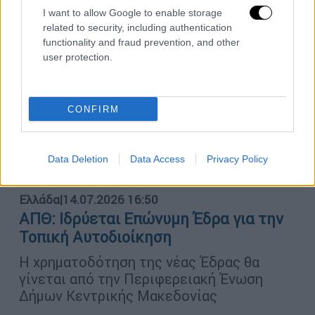
I want to allow Google to enable storage
related to security, including authentication
functionality and fraud prevention, and other
user protection.
CONFIRM
Data Deletion
Data Access
Privacy Policy
Ελλάδα
|
14.07.2026 16:50
ΑΠΘ: Ιδρύεται Επώνυμη Έδρα για την
Τοπική Αυτοδιοίκηση
Η χρηματοδότηση της νέας Έδρας θα
γίνεται από την Περιφερειακή Ένωση
Δήμων Κεντρικής Μακεδονίας