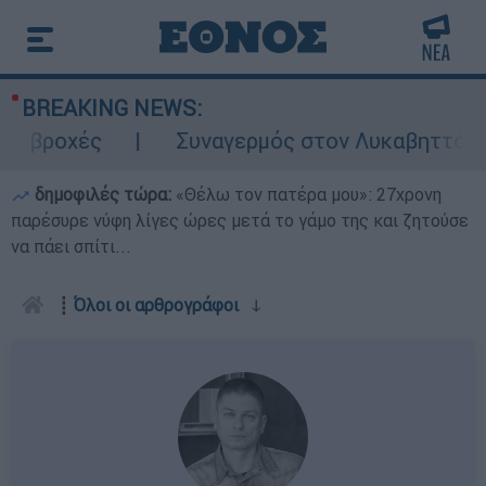
BREAKING NEWS:
Συναγερμός στον Λυκαβηττό: Σορός σε προχωρη
δημοφιλές τώρα:
«Θέλω τον πατέρα μου»: 27χρονη
παρέσυρε νύφη λίγες ώρες μετά το γάμο της και ζητούσε
να πάει σπίτι...
┋
Όλοι οι αρθρογράφοι
ↆ