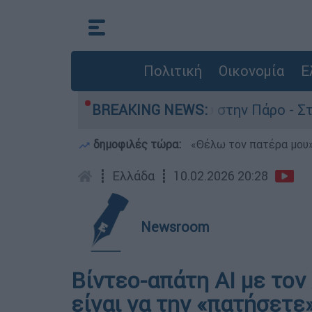
Πολιτική
Οικονομία
Ε
για τον θάνατο του 4χρονου στην Πάρο - Στο «μ
BREAKING NEWS:
δημοφιλές τώρα:
«Θέλω τον πατέρα μου»:
┋
Ελλάδα
┋
10.02.2026 20:28
Newsroom
Βίντεο-απάτη ΑΙ με το
είναι να την «πατήσετε