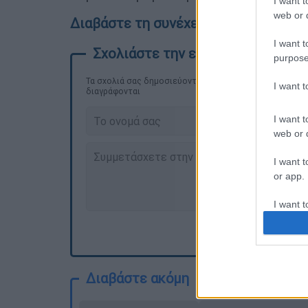
I want t
web or d
Διαβάστε τη συνέχεια στο imerisia.gr
I want t
purpose
Τα σχολιά σας δημοσιεύονται άμεσα με δική σας ευθύνη
I want 
διαγράφονται
I want t
web or d
I want t
or app.
I want t
I want t
authenti
Διαβάστε ακόμη