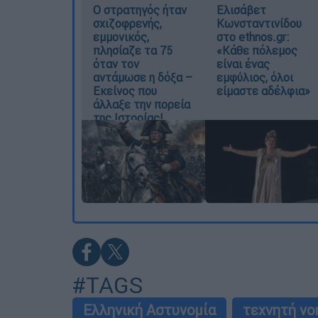
O στρατηγός ήταν
Ελισάβετ
σχιζοφρενής,
Κωνσταντινίδου
εμμονικός,
στο ethnos.gr:
πλησίαζε τα 75
«Κάθε πόλεμος
όταν τον
είναι ένας
αντάμωσε η δόξα –
εμφύλιος, όλοι
Εκείνος που
είμαστε αδέλφια»
άλλαξε την πορεία
της Ιστορίας!
#TAGS
Ελληνική Αστυνομία
τεχνητή νο