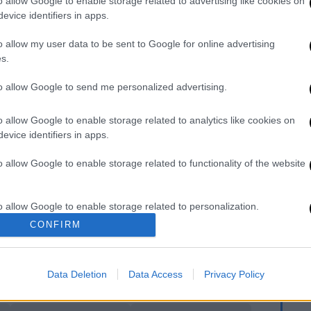
o allow Google to enable storage related to advertising like cookies on
evice identifiers in apps.
o allow my user data to be sent to Google for online advertising
s.
. Το ΕΘΝΟΣ θα παρεμβαίνει και τα προσβλητικά σχόλια θα
to allow Google to send me personalized advertising.
o allow Google to enable storage related to analytics like cookies on
evice identifiers in apps.
o allow Google to enable storage related to functionality of the website
o allow Google to enable storage related to personalization.
CONFIRM
καταχώρηση
o allow Google to enable storage related to security, including
cation functionality and fraud prevention, and other user protection.
Data Deletion
Data Access
Privacy Policy