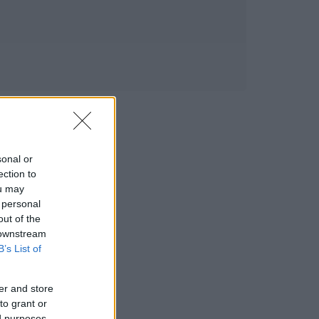
sonal or
ection to
ou may
 personal
out of the
 downstream
B’s List of
er and store
to grant or
ed purposes