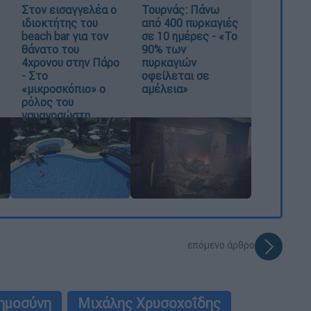
Στον εισαγγελέα ο
Τουρνάς: Πάνω
ιδιοκτήτης του
από 400 πυρκαγιές
beach bar για τον
σε 10 ημέρες - «Το
θάνατο του
90% των
4χρονου στην Πάρο
πυρκαγιών
- Στο
οφείλεται σε
«μικροσκόπιο» ο
αμέλεια»
ρόλος του
ναυαγοσώστη
επόμενο άρθρο
ημοσύνη
Μιχάλης Χρυσοχοΐδης