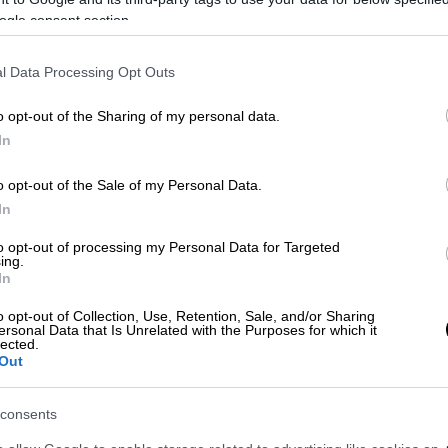
ogle consent section.
l Data Processing Opt Outs
o opt-out of the Sharing of my personal data.
In
 το ΕΘΝΟΣ στη Google
o opt-out of the Sale of my Personal Data.
In
τόχρονα ανησυχητικό τρόπο ξεκίνησε η
to opt-out of processing my Personal Data for Targeted
ing.
υβερνοεγκλήματος
για την
Παγκόσμια
In
o opt-out of Collection, Use, Retention, Sale, and/or Sharing
ersonal Data that Is Unrelated with the Purposes for which it
η τον υπουργό Προστασίας του Πολίτη,
lected.
να απενεργοποιήσουν τα κινητά τους λόγω
Out
ο, ήταν ένα προϊόν τεχνητής νοημοσύνης
ταδείξει πόσο εύκολη είναι πλέον η
consents
ν πολιτών.