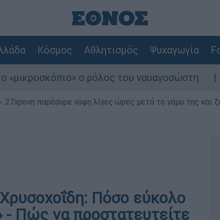
λλάδα
Κόσμος
Αθλητισμός
Ψυχαγωγία
Fo
ικροσκόπιο» ο ρόλος του ναυαγοσώστη
Συν
 27χρονη παρέσυρε νύφη λίγες ώρες μετά το γάμο της και ζη
ν Χρυσοχοΐδη: Πόσο εύκολο
» - Πώς να προστατευτείτε