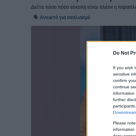
Δείτε πόσο πόσο εύκολη είναι πλέον η παραπλ
🗣️
Ανοικτό για σχολιασμό
Do Not Pr
If you wish 
sensitive in
confirm you
continue se
information 
further disc
participants
Downstream 
Please note
information 
deny consent