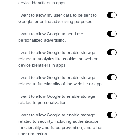
επικεφαλής της ΓΣΕΕ
και της παράταξής μας,
device identifiers in apps.
χωρίς καν να περιμένει για να ακούσει την
I want to allow my user data to be sent to
αναλυτική τοποθέτησή του για όσα
Google for online advertising purposes.
“κατηγορείται”, συμμετέχοντας έτσι σε ένα
άνευ προηγουμένου λιντσάρισμα, σε μια
I want to allow Google to send me
δολοφονία χαρακτήρα, σε έναν δημόσιο
personalized advertising.
κανιβαλισμό που δεν στοχεύει μόνο στο
I want to allow Google to enable storage
πρόσωπο, αλλά στα συνδικάτα, προκειμένου
related to analytics like cookies on web or
να ευνοηθούν πολύ συγκεκριμένα
device identifiers in apps.
επιχειρηματικά συμφέροντα.
I want to allow Google to enable storage
Απέναντί τους οι ελάχιστοι θα βρουν αρραγή
related to functionality of the website or app.
και ενωμένη την παράταξή μας
. Μια
I want to allow Google to enable storage
παράταξη που, σεβόμενη τις αρχές και τις
related to personalization.
αξίες του δημοκρατικού σοσιαλισμού
,
I want to allow Google to enable storage
πιστεύει στο κράτος δικαίου
, πιστεύει
related to security, including authentication
στους θεσμούς, πιστεύει στα στοιχειώδη
functionality and fraud prevention, and other
δικαιώματα του ανθρώπου.
user protection.