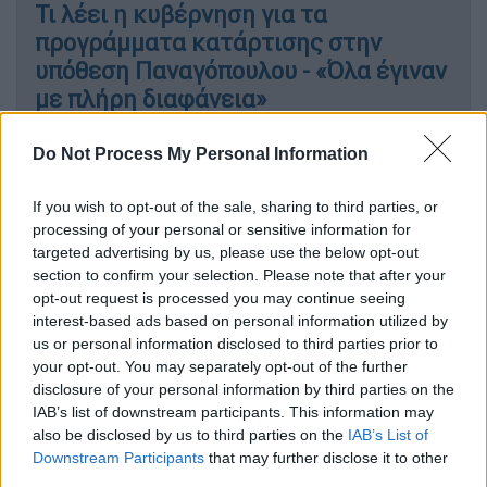
Τι λέει η κυβέρνηση για τα
προγράμματα κατάρτισης στην
υπόθεση Παναγόπουλου - «Όλα έγιναν
με πλήρη διαφάνεια»
Do Not Process My Personal Information
Αναλυτικά η ανακοίνωση της ΠΑΣΚΕ
If you wish to opt-out of the sale, sharing to third parties, or
προς τον Νίκο Ανδρουλάκη
processing of your personal or sensitive information for
targeted advertising by us, please use the below opt-out
section to confirm your selection. Please note that after your
«ΠΑΝΕΛΛΗΝΙΑ ΑΓΩΝΙΣΤΙΚΗ
opt-out request is processed you may continue seeing
ΣΥΝΔΙΚΑΛΙΣΤΙΚΗ ΚΙΝΗΣΗ ΕΡΓΑΖΟΜΕΝΩΝ
interest-based ads based on personal information utilized by
(Π.Α.Σ.Κ.Ε.)
us or personal information disclosed to third parties prior to
your opt-out. You may separately opt-out of the further
Προς: Πρόεδρο ΠΑΣΟΚ Νίκο Ανδρουλάκη
disclosure of your personal information by third parties on the
IAB’s list of downstream participants. This information may
Κοιν.: Γ. Βαρδακαστάνη (επικεφαλής ΚΟΕΣ)
also be disclosed by us to third parties on the
IAB’s List of
Α. Σπυρόπουλο (Γρ. ΠΑΣΟΚ)
Downstream Participants
that may further disclose it to other
third parties.