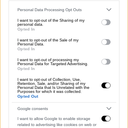
Γ. Κουτσούκο (Δ/ντη Κοιν. Ομάδας)
Please note that this website/app uses one or more Google
Personal Data Processing Opt Outs
Σύντροφε Πρόεδρε,
services and may gather and store information including but
not limited to your visit or usage behaviour. You may click to
I want to opt-out of the Sharing of my
Με
κατάπληξη και οργή
διαβάσαμε την
personal data.
grant or deny consent to Google and its third-party tags to
Opted In
ανακοίνωση του “συνδικαλιστικού δικτύου”
use your data for below specified purposes in below Google
του ΠΑΣΟΚ, μιας περίπου μονοπρόσωπης
consent section.
I want to opt-out of the Sale of my
Personal Data.
οργάνωσης που δεν συνεδριάζει ποτέ.
Opted In
Κατάπληξη, διότι έσπευσε να υιοθετήσει τα
I want to opt-out of processing my
Personal Data for Targeted Advertising.
ψευδέστατα
στοιχεία ενός non paper
που
Opted In
έντεχνα διακίνησαν στα ΜΜΕ παραθεσμικοί
παράγοντες που συνεργάστηκαν με
I want to opt-out of Collection, Use,
Retention, Sale, and/or Sharing of my
πανίσχυρους επιχειρηματικούς κύκλους στο
Personal Data that Is Unrelated with the
Purposes for which it was collected.
χώρο της κατάρτισης.
Opted Out
Οργή, διότι ενώ υποκριτικά επικαλείται το
Google consents
τεκμήριο της αθωότητας
, στην ουσία δίκασε
I want to allow Google to enable storage
και καταδίκασε τον νόμιμα εκλεγμένο
related to advertising like cookies on web or