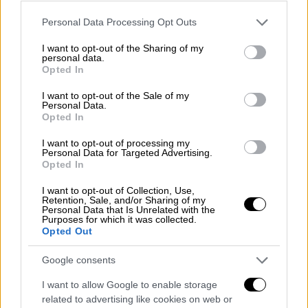
καταγράψει τη Λόρα να αγοράζει
αεροπορικό
Please note that this website/app uses one or more Google
Personal Data Processing Opt Outs
εισιτήριο για τη Φρανκφούρτη
με πτήση της
services and may gather and store information including but
Lufthansa.
not limited to your visit or usage behaviour. You may click to
I want to opt-out of the Sharing of my
personal data.
grant or deny consent to Google and its third-party tags to
Opted In
Οι έρευνες έδειξαν ότι η ανήλικη έφυγε από
use your data for below specified purposes in below Google
το σπίτι της στην Πάτρα και έφτασε στην
consent section.
I want to opt-out of the Sale of my
Personal Data.
Αθήνα. Έπειτα,
εκποίησε κάποια κοσμήματα
Opted In
που είχε μαζί της και έβγαλε αεροπορικά
I want to opt-out of processing my
εισιτήρια για τη
Φρανκφούρτη
. Μάλιστα,
Personal Data for Targeted Advertising.
φαίνεται ότι
πέταξε για τη γερμανική πόλη
Opted In
στις 8 Ιανουαρίου
, την ημέρα δηλαδή της
I want to opt-out of Collection, Use,
εξαφάνισής της και μάλιστα, πληροφορίες
Retention, Sale, and/or Sharing of my
Personal Data that Is Unrelated with the
θέλουν να έφυγε
δύο ώρες πριν οι γονείς
Purposes for which it was collected.
Opted Out
της το δηλώσουν
στις Αρχές.
Google consents
I want to allow Google to enable storage
related to advertising like cookies on web or