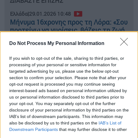
ΔΙΑΒΑΣΤΕ ΕΠΙΣΗΣ
Ελλάδα
|
29.01.2026 10:48
Μήνυμα 16χρονης προς τη Λόρα: «Σου
προτείνω να γυρίσεις, βάζεις τη ζωή
σου σε κίνδυνο»
Do Not Process My Personal Information
Ελλάδα
|
30.01.2026 17:12
If you wish to opt-out of the sale, sharing to third parties, or
Νέες αποκαλύψεις για την 16χρονη
processing of your personal or sensitive information for
από την Πάτρα: Εισιτήριο για
targeted advertising by us, please use the below opt-out
section to confirm your selection. Please note that after your
Φρανκφούρτη έβγαλε η Λόρα -
opt-out request is processed you may continue seeing
Εκποίησε κοσμήματα
interest-based ads based on personal information utilized by
us or personal information disclosed to third parties prior to
your opt-out. You may separately opt-out of the further
disclosure of your personal information by third parties on the
IAB’s list of downstream participants. This information may
Το βίντεο, που μετέδωσε το Mega, είναι από
also be disclosed by us to third parties on the
IAB’s List of
κάμερα ασφαλείας ταξιδιωτικού
Downstream Participants
that may further disclose it to other
πρακτορείου
στην
Ομόνοια
και έχει
third parties.