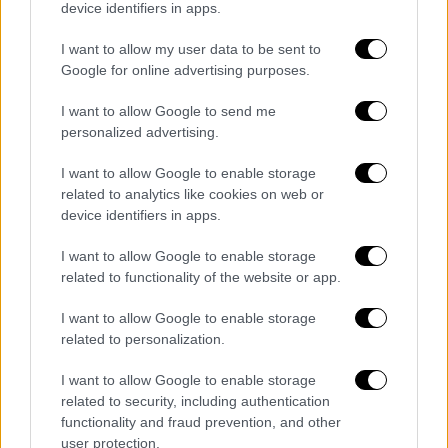
device identifiers in apps.
I want to allow my user data to be sent to
Google for online advertising purposes.
I want to allow Google to send me
personalized advertising.
I want to allow Google to enable storage
Γιατί εξαφανίστηκε η 16χρονη
related to analytics like cookies on web or
device identifiers in apps.
Οι λόγοι της φυγής της
δεν έχουν
διευκρινιστεί
, ωστόσο, φίλη της δήλωσε ότι
I want to allow Google to enable storage
related to functionality of the website or app.
τη δυσκόλευε η αλλαγή περιβάλλοντος με τη
μετακόμιση της οικογένειας από το
I want to allow Google to enable storage
εξωτερικό στην Ελλάδα. «Γενικά, μας είχε
related to personalization.
αναφέρει πολλές φορές ότι η αλλαγή από τη
I want to allow Google to enable storage
Γερμανία στην Ελλάδα τη δυσκόλευσε πάρα
related to security, including authentication
πολύ. Μέχρι να γνωρίσει κόσμο, μέχρι να
functionality and fraud prevention, and other
μάθει τη γλώσσα, και μαζί με όλα αυτά
user protection.