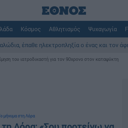
λάδα
Κόσμος
Αθλητισμός
Ψυχαγωγία
F
 ηλεκτροπληξία ο ένας και τον άφησαν νεκρό σ
μηση του ιατροδικαστή για τον 90χρονο στον καταψύκτη
Το μήνυμα στη Λόρα
τη Λόρα: «Σου προτείνω να