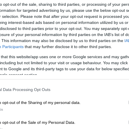
to opt-out of the sale, sharing to third parties, or processing of your per
formation for targeted advertising by us, please use the below opt-out s
r selection. Please note that after your opt-out request is processed y
eing interest-based ads based on personal information utilized by us or
disclosed to third parties prior to your opt-out. You may separately opt-
 καλά»: Δραματική έκκληση από τη
losure of your personal information by third parties on the IAB’s list of
άει για πρώτη φορά τη σιωπή της
. This information may also be disclosed by us to third parties on the
IA
Participants
that may further disclose it to other third parties.
 that this website/app uses one or more Google services and may gath
σμένη Λόρα στον Ζωγράφου - Οι Αρχές
including but not limited to your visit or usage behaviour. You may click 
 to Google and its third-party tags to use your data for below specifi
ogle consent section.
l Data Processing Opt Outs
ον εντοπισμό της,
κρατούσε σφιχτά
τα χέρια
o opt-out of the Sharing of my personal data.
ζησε.
In
o opt-out of the Sale of my Personal Data.