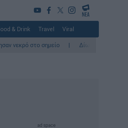
ood & Drink
Travel
Viral
το σημείο
Δίωξη για ανθρωποκτονία από π