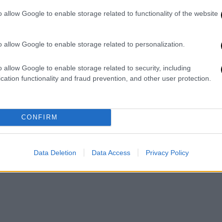
o allow Google to enable storage related to functionality of the website
ήνυμα στη Λόρα
που εξακολουθεί να
ρίσεις πίσω στο σπίτι σου
, γιατί βάζεις σε
o allow Google to enable storage related to personalization.
α τους ανθρώπους που σε αγαπάνε».
o allow Google to enable storage related to security, including
απηύθυνε
έκκληση στους γονείς παιδιών που
cation functionality and fraud prevention, and other user protection.
 παιδί τους, να κάνουν τα πάντα για να το
ήσουν με ειδικούς», ανέφερε.
CONFIRM
Data Deletion
Data Access
Privacy Policy