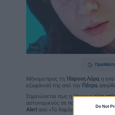
Λόρα
Προσθέστε
Μήνυμα προς τη
16χρονη Λόρα
, η οπ
εξαφάνισή της από την
Πάτρα
, απηύθ
Σημειώνεται πως η 16χρονη
είχε επί
αστυνομικούς σε πολυκατοικία στο
Γ
Do Not Pr
Alert
από «Το Χαμόγελο του Παιδιού»