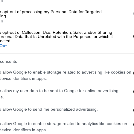
In
κρυφτεί στο σπίτι 19χρονης φίλης
της στο
δαλλό λίγα 24ωρα νωρίτερα, καθώς
ένιωθε
to opt-out of processing my Personal Data for Targeted
ing.
και στο σπίτι που έμενα
δεν ένιωθα
In
ριγράφοντας μάλιστα πως κατά τη φυγή της
o opt-out of Collection, Use, Retention, Sale, and/or Sharing
«Θα μπορούσα να πέσω, ήμουν
πάνω στη
ersonal Data that Is Unrelated with the Purposes for which it
lected.
χαν σκιστεί τα ρούχα μου», ανέφερε.
Out
τους λόγους που οδήγησαν την κόρη της να
τας πως
υπήρχαν περιορισμοί
στις
consents
ιγάκι τις ελευθερίες της. Έβγαινε με ένα
o allow Google to enable storage related to advertising like cookies on
 μέρες, είπαμε να μπει σε ένα πρόγραμμα.
evice identifiers in apps.
 αυτόν τον τρόπο», είπε, σημειώνοντας ότι
o allow my user data to be sent to Google for online advertising
λευταίων κινήσεων στο προφίλ φίλης
της.
s.
κη
συνειδητοποίησε τις συνέπειες της
to allow Google to send me personalized advertising.
 σκεφτόμουν από τη μία να πάρω τηλέφωνο,
θηκε.
o allow Google to enable storage related to analytics like cookies on
evice identifiers in apps.