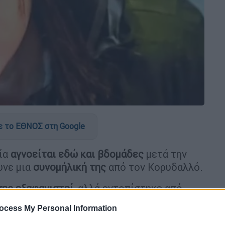
 το ΕΘΝΟΣ στη Google
οία
αγνοείται εδώ και βδομάδες
μετά την
υνε μια
συνομήλική της
από τον Κορυδαλλό.
σης εξαφανιστεί
, αλλά εντοπίστηκε από
ουδή
, μετά και την
ενεργοποίηση του Amber
ocess My Personal Information
.