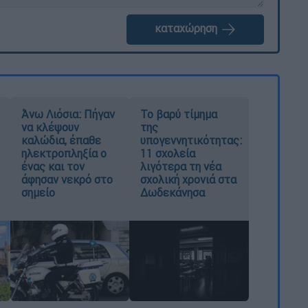
καταχώρηση
Άνω Λιόσια: Πήγαν
Το βαρύ τίμημα
να κλέψουν
της
καλώδια, έπαθε
υπογεννητικότητας:
ηλεκτροπληξία ο
11 σχολεία
ένας και τον
λιγότερα τη νέα
άφησαν νεκρό στο
σχολική χρονιά στα
σημείο
Δωδεκάνησα