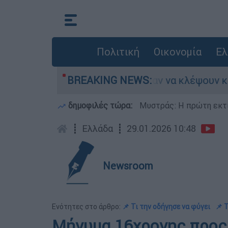
Πολιτική
Οικονομία
Ελ
Άνω Λιόσια: Πήγαν να κλέψουν καλώδια, έπαθε
BREAKING NEWS:
δημοφιλές τώρα:
Μυστράς: Η πρώτη εκτί
┋
Ελλάδα
┋
29.01.2026 10:48
Newsroom
Ενότητες στο άρθρο:
📌 Τι την οδήγησε να φύγει
📌 
Μήνυμα 16χρονης προς 