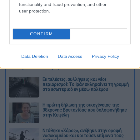
functionality and fraud prevention, and other
user protection.
CONFIRM
καταχώρηση
Data Deletion
Data Access
Privacy Policy
Διαβάστε ακόμη
Εκτελέσεις, συλλήψεις και νέοι
περιορισμοί: Το Ιράν σκληραίνει τη γραμμή
στο εσωτερικό εν μέσω πολέμου
Η πρώτη δήλωση της οικογένειας της
38χρονης Βρετανίδας που δολοφονήθηκε
στην Κυψέλη
Ντύθηκε «Χάρος», ανέβηκε στην οροφή
νοσοκομείου και κοιτούσε επίμονα τους