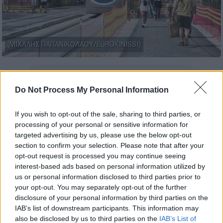
(ΜΙΧΑΛΗΣ ΠΑΠΑΝΙΚΟΛΑΟΥ/EUROKINISSI)
Προσθέστε το ΕΘΝΟΣ στη Google
Do Not Process My Personal Information
Κυκλοφοριακές ρυθμίσεις
θα εφαρμοστούν
If you wish to opt-out of the sale, sharing to third parties, or
αύριο, Παρασκευή 23 Ιανουαρίου
, στη
γραμμή
processing of your personal or sensitive information for
6 του τραμ «Πικροδάφνη – Σύνταγμα»
, από
targeted advertising by us, please use the below opt-out
την έναρξη της λειτουργίας έως τις
15:00
,
section to confirm your selection. Please note that after your
σύμφωνα με ανακοίνωση της
ΣΤΑΣΥ
.
opt-out request is processed you may continue seeing
interest-based ads based on personal information utilized by
Κατά το συγκεκριμένο χρονικό διάστημα, τα
us or personal information disclosed to third parties prior to
your opt-out. You may separately opt-out of the further
δρομολόγια
θα έχουν
τερματικό σταθμό τη
disclosure of your personal information by third parties on the
στάση «Φιξ»
, με αποτέλεσμα τη μερική
IAB’s list of downstream participants. This information may
τροποποίηση της κυκλοφορίας στη γραμμή.
also be disclosed by us to third parties on the
IAB’s List of