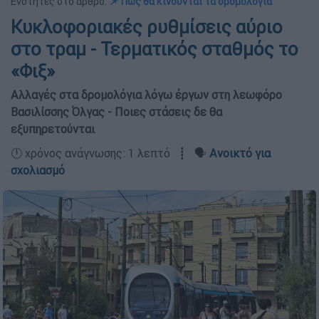
Ενότητες στο άρθρο:
📌 Πώς θα κινούνται τα δρομολόγια
Κυκλοφοριακές ρυθμίσεις αύριο
στο τραμ - Τερματικός σταθμός το
«Φιξ»
Αλλαγές στα δρομολόγια λόγω έργων στη λεωφόρο
Βασιλίσσης Όλγας - Ποιες στάσεις δε θα
εξυπηρετούνται
🕛 χρόνος ανάγνωσης: 1 λεπτό ┋ 🗣️
Ανοικτό για
σχολιασμό