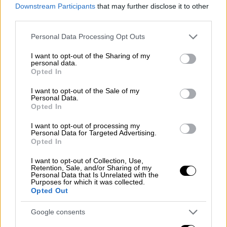
Downstream Participants
that may further disclose it to other
third parties.
ΔΙΑΒΑΣΤΕ ΕΠΙΣΗΣ
Please note that this website/app uses one or more Google
Personal Data Processing Opt Outs
Ελλάδα
|
22.01.2026 13:10
services and may gather and store information including but
not limited to your visit or usage behaviour. You may click to
I want to opt-out of the Sharing of my
Η διάσωση εγκλωβισμένης
personal data.
grant or deny consent to Google and its third-party tags to
οικογένειας στον Κάλαμο -
Opted In
use your data for below specified purposes in below Google
Αποκλεισμένος ασθενής που χρήζει
consent section.
I want to opt-out of the Sale of my
άμεσης βοήθειας
Personal Data.
Opted In
I want to opt-out of processing my
Ελλάδα
|
22.01.2026 15:41
Personal Data for Targeted Advertising.
«Φυσικά και θα το ξανακάναμε»: Τι
Opted In
λένε οι μαθητές που έσωσαν ζευγάρι
I want to opt-out of Collection, Use,
ηλικιωμένων στη Νέα Μάκρη
Retention, Sale, and/or Sharing of my
Personal Data that Is Unrelated with the
Purposes for which it was collected.
Opted Out
Google consents
Πώς θα κινούνται τα δρομολόγια