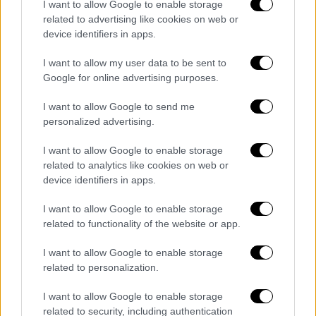
I want to allow Google to enable storage
Όπως έγινε γνωστό, τα
τραμ
θα εκτελούν
related to advertising like cookies on web or
δρομολόγια στο τμήμα
«Πικροδάφνη – Φιξ –
device identifiers in apps.
Πικροδάφνη»
, μετά από αίτημα της
I want to allow my user data to be sent to
Ανάπλασης Δημοσίων Χώρων ΑΕ
,
Google for online advertising purposes.
προκειμένου να ολοκληρωθούν τα έργα που
I want to allow Google to send me
βρίσκονται σε εξέλιξη στη
λεωφόρο
personalized advertising.
Βασιλίσσης Όλγας
.
I want to allow Google to enable storage
Κατά τη διάρκεια των ρυθμίσεων δεν θα
related to analytics like cookies on web or
εξυπηρετούνται οι στάσεις
«Λ.
device identifiers in apps.
Βουλιαγμένης»
,
«Ζάππειο»
και
«Σύνταγμα»
.
I want to allow Google to enable storage
related to functionality of the website or app.
I want to allow Google to enable storage
Τα σχολιά σας δημοσιεύονται άμεσα με δική σας ευθύνη. Το
ΕΘΝΟΣ θα παρεμβαίνει και τα προσβλητικά σχόλια θα
related to personalization.
διαγράφονται
I want to allow Google to enable storage
related to security, including authentication