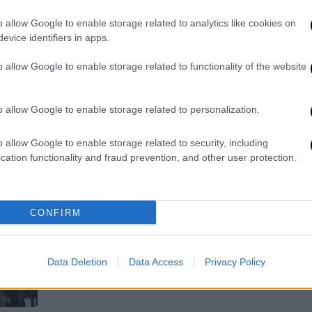
γνωρίζουν οι οδηγοί
Α
o allow Google to enable storage related to analytics like cookies on
Ο προσωρινός αποκλεισμός θα
0
evice identifiers in apps.
πραγματοποιηθεί λόγω εργασιών
ασφαλτόστρωσης
o allow Google to enable storage related to functionality of the website
o allow Google to enable storage related to personalization.
ΑΠ
Β
o allow Google to enable storage related to security, including
Ελλάδα
|
07.05.2026 18:18
κ
cation functionality and fraud prevention, and other user protection.
Metallica: Κυκλοφοριακές
ρυθμίσεις και αυξημένα μέτρα
ασφαλείας στο ΟΑΚΑ ενόψει της
CONFIRM
συναυλίας
Τι ανακοίνωσε η διοίκηση του ΟΑΚΑ
για το τριήμερο 8, 9 και 10 Μαΐου
Data Deletion
Data Access
Privacy Policy