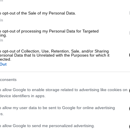
In
Κε
Κ
o opt-out of the Sale of my Personal Data.
0
In
Ελλάδα
|
16.05.2026 14:20
to opt-out of processing my Personal Data for Targeted
ing.
Προσωρινές κυκλοφοριακές
In
ρυθμίσεις στη Λ. Αλίμου –
o opt-out of Collection, Use, Retention, Sale, and/or Sharing
ΑΠ
Κατεχάκη και επί της Λ. Κηφισού
ersonal Data that Is Unrelated with the Purposes for which it
Μ
lected.
Λόγω εργασιών
Out
Α
consents
o allow Google to enable storage related to advertising like cookies on
Ώρ
evice identifiers in apps.
Ώ
Ελλάδα
|
14.05.2026 23:47
o allow my user data to be sent to Google for online advertising
s.
Κυκλοφοριακές ρυθμίσεις στην
Αττική Οδό - Τι πρέπει να
to allow Google to send me personalized advertising.
ΑΘ