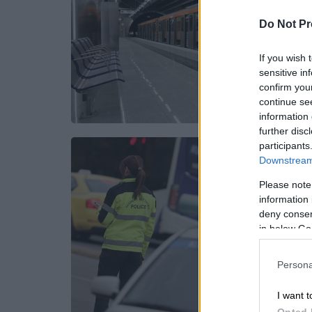
Do Not Pr
If you wish 
sensitive in
confirm you
continue se
information 
further disc
participants
Downstream 
Please note
information 
deny consent
in below Go
Persona
I want t