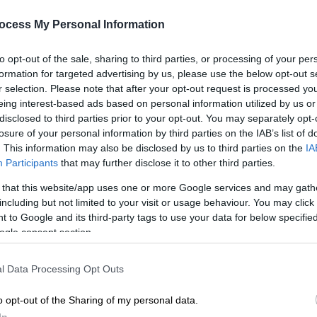
κλείνουν νωρίτερα από 15 έως 18
ocess My Personal Information
Ιουνίου
Κλείνουν νωρίτερα σταθμοί στη
to opt-out of the sale, sharing to third parties, or processing of your per
Γραμμή 3 από σήμερα
formation for targeted advertising by us, please use the below opt-out s
r selection. Please note that after your opt-out request is processed y
eing interest-based ads based on personal information utilized by us or
disclosed to third parties prior to your opt-out. You may separately opt-
losure of your personal information by third parties on the IAB’s list of
. This information may also be disclosed by us to third parties on the
IA
Participants
that may further disclose it to other third parties.
Ελλάδα
|
17.05.2026 09:50
 that this website/app uses one or more Google services and may gath
Κυκλοφοριακές ρυθμίσεις σε
including but not limited to your visit or usage behaviour. You may click 
Κηφισίας και Κατεχάκη - Σε
 to Google and its third-party tags to use your data for below specifi
εξέλιξη άσκηση ετοιμότητας
ogle consent section.
Η άσκηση γίνεται στην ευρύτερη
l Data Processing Opt Outs
περιοχή του Παλαιού Ψυχικού
o opt-out of the Sharing of my personal data.