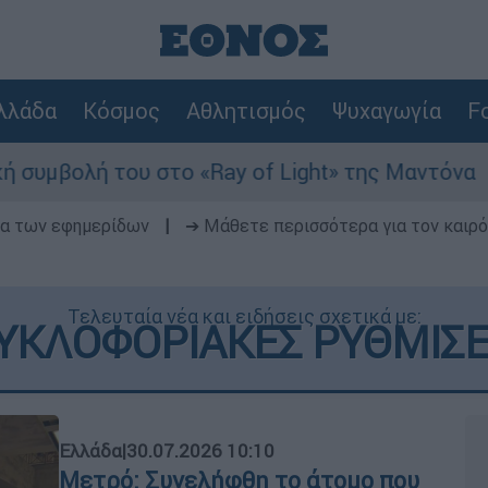
λλάδα
Κόσμος
Αθλητισμός
Ψυχαγωγία
Fo
το «Ray of Light» της Μαντόνα
Φωτιά στη
δα των εφημερίδων
|
➔ Μάθετε περισσότερα για τον καιρό
Τελευταία νέα και ειδήσεις σχετικά με:
ΥΚΛΟΦΟΡΙΑΚΕΣ ΡΥΘΜΙΣΕ
Ελλάδα
|
30.07.2026 10:10
Μετρό: Συνελήφθη το άτομο που