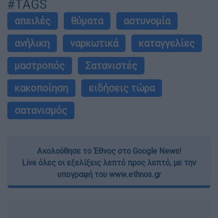
#TAGS
απειλές
θύματα
αστυνομία
ανήλικη
ναρκωτικά
καταγγελίες
μαστροπός
Σατανιστές
κακοποίηση
ειδήσεις τώρα
σατανισμός
Ακολούθησε το Έθνος στο Google News!
Live όλες οι εξελίξεις λεπτό προς λεπτό, με την
υπογραφή του www.ethnos.gr