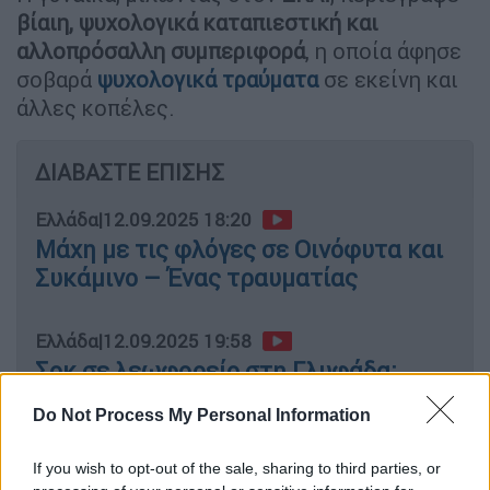
βίαιη, ψυχολογικά καταπιεστική και
αλλοπρόσαλλη συμπεριφορά
, η οποία άφησε
σοβαρά
ψυχολογικά τραύματα
σε εκείνη και
άλλες κοπέλες.
ΔΙΑΒΑΣΤΕ ΕΠΙΣΗΣ
Ελλάδα
|
12.09.2025 18:20
Μάχη με τις φλόγες σε Οινόφυτα και
Συκάμινο – Ένας τραυματίας
Ελλάδα
|
12.09.2025 19:58
Σοκ σε λεωφορείο στη Γλυφάδα:
Επιβάτης πήγε να κατεβάσει το
Do Not Process My Personal Information
παντελόνι του μπροστά σε ανήλικα
If you wish to opt-out of the sale, sharing to third parties, or