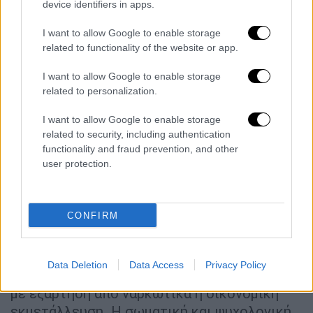
device identifiers in apps.
Η γυναίκα προχώρησε σε
σοκαριστικές
I want to allow Google to enable storage
περιγραφές των πράξεων του
related to functionality of the website or app.
κατηγορούμενου
, σημειώνοντας: «Ήταν
I want to allow Google to enable storage
σατανιστής. Είχα ζήσει καταστάσεις που
related to personalization.
έκοβε τα χέρια του, ρούφαγε το αίμα και
ούρλιαζε». Οι περιγραφές αυτές ενισχύουν
I want to allow Google to enable storage
την εικόνα ενός ακραίου ψυχολογικού και
related to security, including authentication
functionality and fraud prevention, and other
σωματικού ελέγχου, που ασκούσε ο
user protection.
42χρονος στις κοπέλες που
εκμεταλλευόταν.
CONFIRM
Οι μαρτυρίες δείχνουν ότι τα θύματα
υπέστησαν
σοβαρή ψυχολογική βλάβη
, με
κάποιες να χρειάζονται εισαγωγή σε
Data Deletion
Data Access
Privacy Policy
ψυχιατρικές κλινικές και άλλες να παλεύουν
με εξάρτηση από ναρκωτικά ή οικονομική
εκμετάλλευση. Η σωματική και ψυχολογική