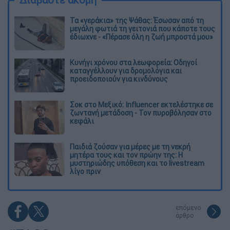
Τα «γεράκια» της Ψάθας: Έσωσαν από τη
μεγάλη φωτιά τη γειτονιά που κάποτε τους
έδιωχνε - «Πέρασε όλη η ζωή μπροστά μου»
Κυνήγι χρόνου στα λεωφορεία: Οδηγοί
καταγγέλλουν για δρομολόγια και
προειδοποιούν για κινδύνους
Σοκ στο Μεξικό: Influencer εκτελέστηκε σε
ζωντανή μετάδοση - Τον πυροβόλησαν στο
κεφάλι
Παιδιά ζούσαν για μέρες με τη νεκρή
μητέρα τους και τον πρώην της: Η
μυστηριώδης υπόθεση και το livestream
λίγο πριν
επόμενο
άρθρο