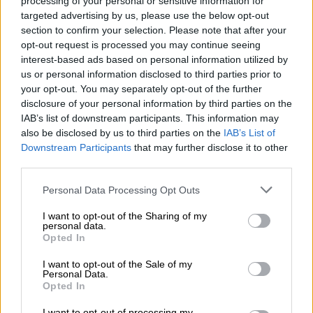
processing of your personal or sensitive information for
targeted advertising by us, please use the below opt-out
Σωματική και ψυχολογική
section to confirm your selection. Please note that after your
κακοποίηση
opt-out request is processed you may continue seeing
interest-based ads based on personal information utilized by
us or personal information disclosed to third parties prior to
Η
μάρτυρας
ανέφερε: «Έχουμε φάει πολλή
your opt-out. You may separately opt-out of the further
κακοποίηση από αυτό τον
άνθρωπο,
disclosure of your personal information by third parties on the
σωματική και ψυχολογική βία
. Υπήρχε
IAB’s list of downstream participants. This information may
κοπέλα που επειδή δεν ήθελε να κάνει ό,τι
also be disclosed by us to third parties on the
IAB’s List of
Downstream Participants
that may further disclose it to other
της ζητούσε, την ανάγκαζε να του γλείφει τα
third parties.
πόδια. Άλλη κοπέλα προσπάθησε να
αυτοκτονήσει και μπήκε σε
ψυχιατρική
Please note that this website/app uses one or more Google
Personal Data Processing Opt Outs
services and may gather and store information including but
κλινική
. Δεν μπορούσε να σταθεί στα πόδια
not limited to your visit or usage behaviour. You may click to
I want to opt-out of the Sharing of my
της».
personal data.
grant or deny consent to Google and its third-party tags to
Opted In
use your data for below specified purposes in below Google
Σύμφωνα με τη
μαρτυρία
, οι απειλές ήταν
consent section.
I want to opt-out of the Sale of my
συνεχείς και προσωπικές: «Μας έλεγε ότι θα
Personal Data.
Opted In
κάνει κακό στην οικογένειά μας αν δεν
συνεργαζόμασταν. Μας ανάγκαζε να
I want to opt-out of processing my