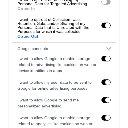
Personal Data for Targeted Advertising.
παίρνουμε ναρκωτικά, ώστε όταν θα πήγαινα
Opted In
στην
αστυνομία
να φαινόμουν ως
ναρκομανής και να φαινόταν ότι εγώ τον
I want to opt-out of Collection, Use,
Retention, Sale, and/or Sharing of my
προσέγγισα για να κάνω ραντεβού και να
Personal Data that Is Unrelated with the
Purposes for which it was collected.
βγάζω χρήματα για τη δόση μου».
Opted Out
Google consents
I want to allow Google to enable storage
related to advertising like cookies on web or
device identifiers in apps.
I want to allow my user data to be sent to
Google for online advertising purposes.
I want to allow Google to send me
personalized advertising.
Σατανιστικές πρακτικές και ακραίες
I want to allow Google to enable storage
related to analytics like cookies on web or
συμπεριφορές