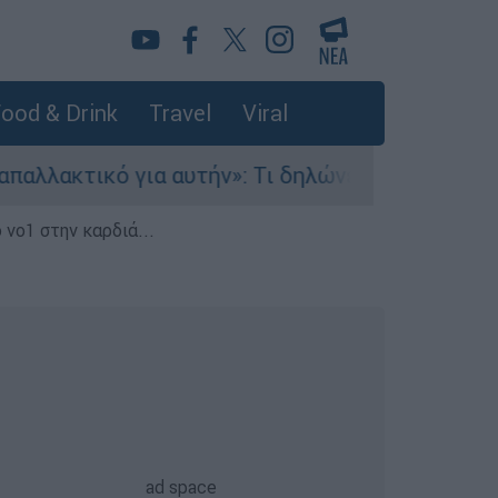
ood & Drink
Travel
Viral
 για αυτήν»: Τι δηλώνει στο ethnos.gr ο Κώστας
 νο1 στην καρδιά...