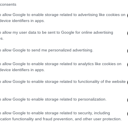
 παρακάτω διάλογο:
consents
o allow Google to enable storage related to advertising like cookies on
ητάς τα λεφτά από το φίλο μου; Να φύγεις.
evice identifiers in apps.
o allow my user data to be sent to Google for online advertising
 έχεις εσύ με εμένα; Είναι δικό μου θέμα τι
s.
τάς εσύ;».
to allow Google to send me personalized advertising.
ε γροθιές
και
στη συνέχεια με τον
o allow Google to enable storage related to analytics like cookies on
evice identifiers in apps.
πέδειξε τον σιδηρολοστό με τον οποίο
ημεία του σώματος του. Η αστυνομία
o allow Google to enable storage related to functionality of the website
α αίματα
και τον γιο του μαζί με το
δράστη
.
o allow Google to enable storage related to personalization.
νάστες και τους απαγγέλθηκαν κατηγορίες.
η στη δικηγόρο των θυμάτων για τις
o allow Google to enable storage related to security, including
cation functionality and fraud prevention, and other user protection.