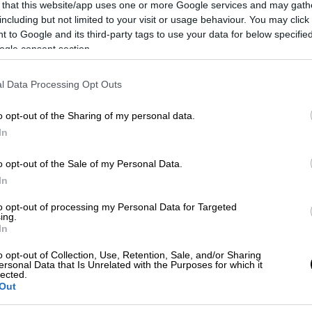
 είχε απαιτήσει να του καταβληθούν
τα
 that this website/app uses one or more Google services and may gath
including but not limited to your visit or usage behaviour. You may click 
 to Google and its third-party tags to use your data for below specifi
ogle consent section.
l Data Processing Opt Outs
έφαλοι» μεγάλης εγκληματικής
o opt-out of the Sharing of my personal data.
κεπάστηκαν από τις Αρχές
In
o opt-out of the Sale of my Personal Data.
In
αβάλει. Δούλευε για δύο χρόνια με
9,5 ώρες
to opt-out of processing my Personal Data for Targeted
. Επίσης, σύμφωνα με την ΚΕΕΡΦΑ,
τους
ing.
In
o opt-out of Collection, Use, Retention, Sale, and/or Sharing
ersonal Data that Is Unrelated with the Purposes for which it
lected.
Out
ου Ραφίκ
και τους αντιλήφθηκαν οι