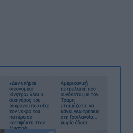
«Δεν υπήρχε
Αμερικανική
οικονομικό
πετρελαϊκή που
κίνητρο» λέει ο
συνδέεται με τον
δικηγόρος του
Τραμπ
55χρονου που είχε
ετοιμάζεται να
τον νεκρό του
κάνει γεωτρήσεις
πατέρα σε
στη Γροιλανδία...
καταψύκτη στον
χωρίς άδεια
Μυστρά