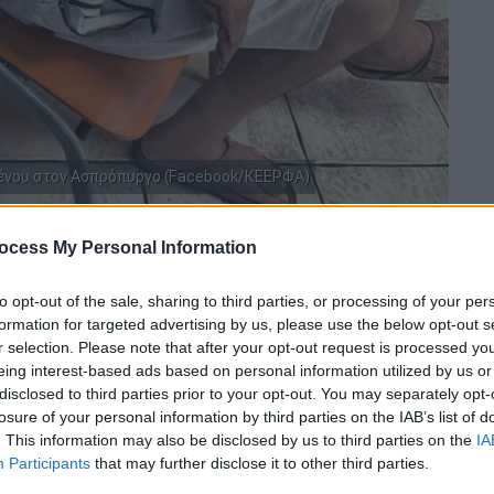
μένου στον Ασπρόπυργο (Facebook/ΚΕΕΡΦΑ)
ocess My Personal Information
 το ΕΘΝΟΣ στη Google
to opt-out of the sale, sharing to third parties, or processing of your per
άστη εργάτη
που... τόλμησε να ζητήσει τα
formation for targeted advertising by us, please use the below opt-out s
, φέρνει στο «φως» η
ΚΕΕΡΦΑ
(Κίνηση
r selection. Please note that after your opt-out request is processed y
τη Φασιστική Απειλή).
eing interest-based ads based on personal information utilized by us or
disclosed to third parties prior to your opt-out. You may separately opt-
 σπίτι του, περίπου στις 7μμ, ο
losure of your personal information by third parties on the IAB’s list of
τ
δέχτηκε επίθεση με σιδηρολοστό
από
. This information may also be disclosed by us to third parties on the
IA
Participants
that may further disclose it to other third parties.
ου εργοδότη του. Ο Ραφίκ που εργάζεται