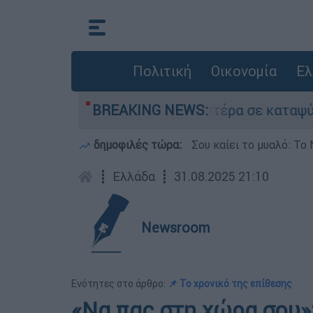
Πολιτική
Οικονομία
Ελ
 είχε τον νεκρό του πατέρα σε καταψύκτη στον 
BREAKING NEWS:
δημοφιλές τώρα:
Σου καίει το μυαλό: Το 
┋
Ελλάδα
┋
31.08.2025 21:10
Newsroom
Ενότητες στο άρθρο:
📌 Το χρονικό της επίθεσης
«Να πας στη χώρα σου»: