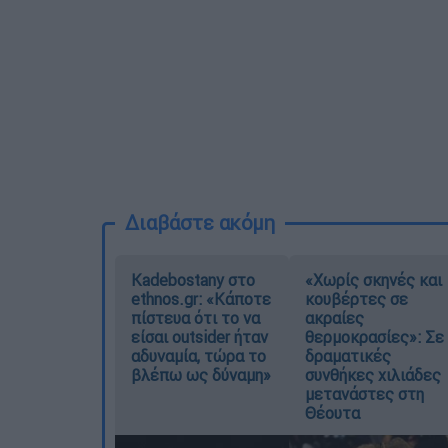
Διαβάστε ακόμη
Kadebostany στο
«Χωρίς σκηνές και
ethnos.gr: «Κάποτε
κουβέρτες σε
πίστευα ότι το να
ακραίες
είσαι outsider ήταν
θερμοκρασίες»: Σε
αδυναμία, τώρα το
δραματικές
βλέπω ως δύναμη»
συνθήκες χιλιάδες
μετανάστες στη
Θέουτα