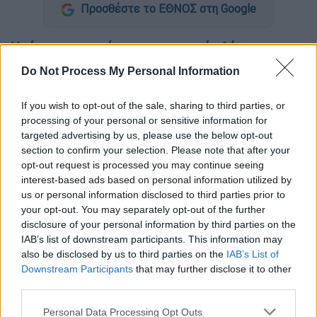
Προσθέστε το ΕΘΝΟΣ στη Google
Χρήματα, κοσμήματα και χρυσές λίρες
κατάφεραν να αποσπάσουν από ηλικιωμένο
Do Not Process My Personal Information
στις
Σέρρες
τρεις άνδρες με συνεργό μία
γυναίκα με τηλεφωνική απάτη.
If you wish to opt-out of the sale, sharing to third parties, or
processing of your personal or sensitive information for
Ο ηλικιωμένος δέχθηκε προχθές
targeted advertising by us, please use the below opt-out
τηλεφώνημα από τη γυναίκα, η οποία
section to confirm your selection. Please note that after your
opt-out request is processed you may continue seeing
προσποιήθηκε ότι είναι συνεργάτιδα του
interest-based ads based on personal information utilized by
λογιστή
του και ισχυρίστηκε ότι δήθεν θα
us or personal information disclosed to third parties prior to
του
επιβληθεί πρόστιμο
σε περίπτωση που
your opt-out. You may separately opt-out of the further
υπάρχουν χρήματα και κοσμήματα στο σπίτι.
disclosure of your personal information by third parties on the
IAB’s list of downstream participants. This information may
Με αυτόν τον τρόπο κατάφεραν να του
also be disclosed by us to third parties on the
IAB’s List of
αποσπάσουν το χρηματικό ποσό των 2.500
Downstream Participants
that may further disclose it to other
ευρώ, χρυσές λίρες και χρυσαφικά συνολικής
third parties.
αξίας 10.000 ευρώ
, σύμφωνα με δήλωση του
Please note that this website/app uses one or more Google
Personal Data Processing Opt Outs
παθόντα, τα οποία παρέλαβε ένας εκ των