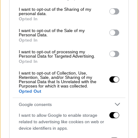
services and may gather and store information including but
συλληφθέντων.
not limited to your visit or usage behaviour. You may click to
I want to opt-out of the Sharing of my
personal data.
grant or deny consent to Google and its third-party tags to
Opted In
use your data for below specified purposes in below Google
ΔΙΑΒΑΣΤΕ ΕΠΙΣΗΣ
consent section.
I want to opt-out of the Sale of my
Personal Data.
Ελλάδα
|
31.08.2025 20:29
Opted In
Δύο αδέλφια οι φερόμενοι
I want to opt-out of processing my
«εγκέφαλοι» μεγάλης εγκληματικής
Personal Data for Targeted Advertising.
Opted In
οργάνωσης στα Χανιά - Πώς
ξεσκεπάστηκαν από τις Αρχές
I want to opt-out of Collection, Use,
Retention, Sale, and/or Sharing of my
Personal Data that Is Unrelated with the
Purposes for which it was collected.
Opted Out
Αναζητείται άλλος ένας συνεργός
Google consents
Οι τρεις άνδρες εντοπίστηκαν και
I want to allow Google to enable storage
related to advertising like cookies on web or
συνελήφθησαν
μία μέρα αργότερα σε περιοχή
device identifiers in apps.
της Δράμας μετά από συντονισμένες