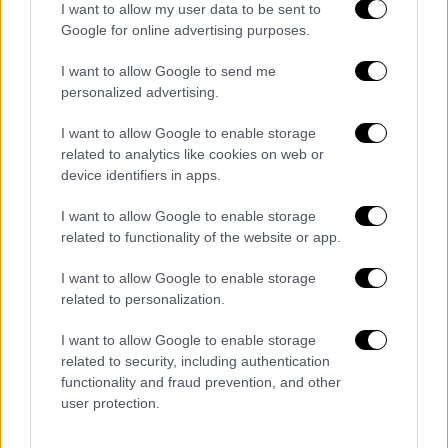
ενέργειες των αστυνομικών της
I want to allow my user data to be sent to
Υποδιεύθυνσης Δίωξης και Εξιχνίασης
Google for online advertising purposes.
Εγκλημάτων Σερρών, σε συνεργασία με το
I want to allow Google to send me
Τμήμα Δίωξης και Εξιχνίασης Εγκλημάτων
personalized advertising.
Δράμας.
I want to allow Google to enable storage
Στην κατοχή των συλληφθέντων βρέθηκαν
related to analytics like cookies on web or
και
κατασχέθηκαν χρηματικό ποσό 660 ευρώ,
device identifiers in apps.
μία χρυσή λίρα, το όχημα που
I want to allow Google to enable storage
χρησιμοποιούσαν και τρία κινητά
related to functionality of the website or app.
τηλέφωνα.
Η έρευνα των αστυνομικών
συνεχίζεται, τόσο για την ταυτοποίηση των
I want to allow Google to enable storage
related to personalization.
στοιχείων της συνεργού τους, όσο και για
την τυχόν συμμετοχή τους και σε άλλες
I want to allow Google to enable storage
παρόμοιες αξιόποινες πράξεις.
related to security, including authentication
functionality and fraud prevention, and other
Οι συλληφθέντες, με τη δικογραφία που
user protection.
σχηματίστηκε σε βάρος τους για τα