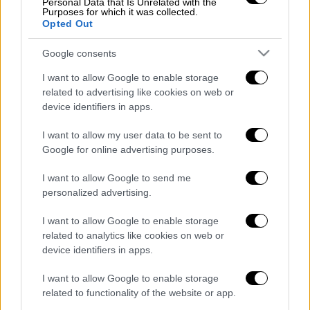
Η
Πυροσβεστική
κλήθηκε για πυρκαγιά στο
Personal Data that Is Unrelated with the
Purposes for which it was collected.
διαμέρισμα, αλλά όταν έφτασαν τα οχήματα η
Opted Out
φωτιά είχες σβηστεί από περίοικους, πριν
Google consents
προλάβει να πάρει διαστάσεις.
I want to allow Google to enable storage
Οι
πυροσβέστες
π
ου μπήκαν στο χώρο,
related to advertising like cookies on web or
βρήκαν τη γυναίκα, η οποία έφερε εγκαύματα,
device identifiers in apps.
νεκρή πάνω στο κρεβάτι της.
I want to allow my user data to be sent to
Για το τραγικό περιστατικό διενεργείται
Google for online advertising purposes.
προανάκριση από το αρμόδιο ανακριτικό
I want to allow Google to send me
τμήμα, που ερευνά την εκδοχή να
personalized advertising.
προκλήθηκε η φωτιά από αναμμένο τσιγάρο.
I want to allow Google to enable storage
Διαβάστε ακόμη
related to analytics like cookies on web or
device identifiers in apps.
Από το Μίσιγκαν στον Λευκό Οίκο: Τι
σημαίνει η νίκη του Αμπντούλ Ελ-Σαγέντ
I want to allow Google to enable storage
για τους Δημοκρατικούς
related to functionality of the website or app.