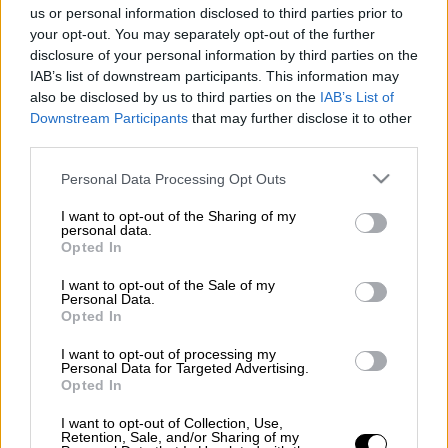
us or personal information disclosed to third parties prior to
your opt-out. You may separately opt-out of the further
disclosure of your personal information by third parties on the
Προσθέστε το ΕΘΝΟΣ στη Google
IAB’s list of downstream participants. This information may
also be disclosed by us to third parties on the
IAB’s List of
Χωρίς τις αισθήσεις της βρέθηκε
65χρονη
,
Downstream Participants
that may further disclose it to other
third parties.
μετά από πυρκαγιά
σε ισόγειο χώρο
διπλοκατοικίας, όπου διέμενε στο
Αιγάλεω
.
Please note that this website/app uses one or more Google
Personal Data Processing Opt Outs
services and may gather and store information including but
not limited to your visit or usage behaviour. You may click to
I want to opt-out of the Sharing of my
ΔΙΑΒΑΣΤΕ ΕΠΙΣΗΣ
personal data.
grant or deny consent to Google and its third-party tags to
Opted In
use your data for below specified purposes in below Google
Ελλάδα
|
17.08.2025 22:20
consent section.
I want to opt-out of the Sale of my
«Δεν ήξερα αν θα ξαναπατήσω στη
Personal Data.
Opted In
γη»: Σοκάρουν οι μαρτυρίες από το
ατύχημα στο λούνα παρκ της Ρόδου
I want to opt-out of processing my
Personal Data for Targeted Advertising.
Opted In
I want to opt-out of Collection, Use,
Retention, Sale, and/or Sharing of my