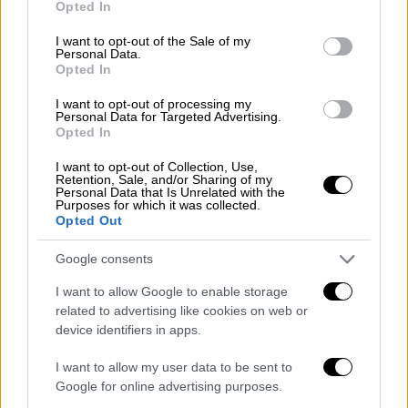
Opted In
use your data for below specified purposes in below Google
ΔΙΑΒΑΣΤΕ ΕΠΙΣΗΣ
consent section.
I want to opt-out of the Sale of my
Personal Data.
Υγεία
|
13.08.2025 16:38
Opted In
SOS Σαρηγιάννη για τη φωτιά στην
I want to opt-out of processing my
Αχαΐα: 3 πάνω οι καρκινογόνες
Personal Data for Targeted Advertising.
Opted In
ενώσεις στα αιωρούμενα σωματίδια
του καπνού
I want to opt-out of Collection, Use,
Retention, Sale, and/or Sharing of my
Personal Data that Is Unrelated with the
Purposes for which it was collected.
Ελλάδα
|
13.08.2025 16:27
Opted Out
Φωτιά τώρα στο Καπελέτο Ηλείας
Google consents
και SMS από το 112 για ετοιμότητα
I want to allow Google to enable storage
related to advertising like cookies on web or
device identifiers in apps.
Ένα βίντεο που δημοσίευσε το
Forecast
I want to allow my user data to be sent to
Weather δείχνει ένα canadair
να
Google for online advertising purposes.
ανεφοδιάζεται με νερό κοντά στη γέφυρα