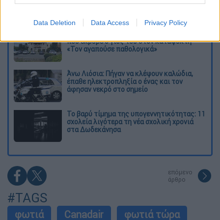
μεγάλη φωτιά τη γειτονιά που κάποτε τους
έδιωχνε
Data Deletion
Data Access
Privacy Policy
«Κλειδί» η ιατροδικαστική για τον 90χρονο
που έκρυβε ο γιος του στον καταψύκτη -
«Τον αγαπούσε παθολογικά»
Άνω Λιόσια: Πήγαν να κλέψουν καλώδια,
έπαθε ηλεκτροπληξία ο ένας και τον
άφησαν νεκρό στο σημείο
Το βαρύ τίμημα της υπογεννητικότητας: 11
σχολεία λιγότερα τη νέα σχολική χρονιά
στα Δωδεκάνησα
επόμενο
άρθρο
#TAGS
φωτιά
Canadair
φωτιά τώρα