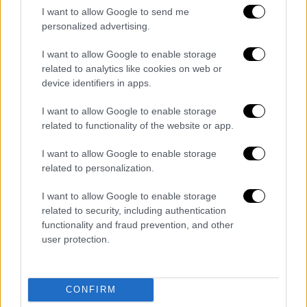
Ρίου-Αντιρρίου, καθώς επιχειρεί στα
I want to allow Google to send me
personalized advertising.
μέτωπα της περιοχής.
I want to allow Google to enable storage
Δείτε το εντυπωσιακό βίντεο
related to analytics like cookies on web or
device identifiers in apps.
I want to allow Google to enable storage
related to functionality of the website or app.
I want to allow Google to enable storage
related to personalization.
I want to allow Google to enable storage
related to security, including authentication
functionality and fraud prevention, and other
user protection.
Διαβάστε ακόμη
CONFIRM
Τα «γεράκια» της Ψάθας: Έσωσαν από τη