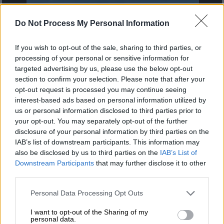
Do Not Process My Personal Information
Canadair που επιχειρεί στη φωτιά στην Αχαΐα (FACEBOOK)
If you wish to opt-out of the sale, sharing to third parties, or
Προσθέστε το ΕΘΝΟΣ στη Google
processing of your personal or sensitive information for
targeted advertising by us, please use the below opt-out
section to confirm your selection. Please note that after your
Για δεύτερη συνεχή ημέρα, η
Αχαΐα
opt-out request is processed you may continue seeing
δοκιμάζεται από τη μεγάλη
φωτιά
, με τη
interest-based ads based on personal information utilized by
μάχη των
πυροσβεστών και των εθελοντώ
ν
us or personal information disclosed to third parties prior to
your opt-out. You may separately opt-out of the further
να συνεχίζεται χωρίς διακοπή για τον
disclosure of your personal information by third parties on the
περιορισμό του πύρινου μετώπου.
IAB’s list of downstream participants. This information may
also be disclosed by us to third parties on the
IAB’s List of
Για την κατάσβεση επιχειρούν συνολικά
222
Downstream Participants
that may further disclose it to other
πυροσβέστες
με 71 οχήματα, 8 ομάδες
third parties.
πεζοπόρων τμημάτων, καθώς και εναέριες
Please note that this website/app uses one or more Google
Personal Data Processing Opt Outs
δυνάμεις αποτελούμενες από 7 αεροσκάφη
services and may gather and store information including but
και 5 ελικόπτερα.
not limited to your visit or usage behaviour. You may click to
I want to opt-out of the Sharing of my
personal data.
grant or deny consent to Google and its third-party tags to