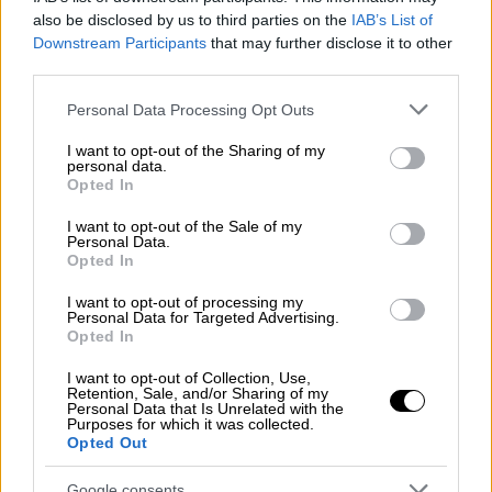
also be disclosed by us to third parties on the
IAB’s List of
Ελλάδα
|
11.08.2025 12:37
Downstream Participants
that may further disclose it to other
Φωτιά τώρα στα Σταυράκια
third parties.
Ηρακλείου Κρήτης
Please note that this website/app uses one or more Google
Personal Data Processing Opt Outs
services and may gather and store information including but
not limited to your visit or usage behaviour. You may click to
I want to opt-out of the Sharing of my
personal data.
grant or deny consent to Google and its third-party tags to
Μάλιστα, οι δυνάμεις και αυτήν την ώρα
Opted In
use your data for below specified purposes in below Google
επιχειρούν
63 πυροσβέστες με τρία
consent section.
I want to opt-out of the Sale of my
πεζοπόρα τμήματα
της
9ης ΕΜΟΔΕ
, με τη
Personal Data.
Opted In
συνδρομή
υδροφόρων και μηχανημάτων ΟΤΑ
,
ενώ από αέρος
κάνουν ρίψεις νερού τέσσερα
I want to opt-out of processing my
Personal Data for Targeted Advertising.
αεροσκάφη και δύο ελικόπτερα
.
Opted In
Ωστόσο, σύμφωνα με τις τελευταίες
I want to opt-out of Collection, Use,
Retention, Sale, and/or Sharing of my
πληροφορίες από την Πυροσβεστική, η
Personal Data that Is Unrelated with the
Purposes for which it was collected.
πυρκαγιά παρουσιάζει καλύτερη εικόνα, αλλά
Opted Out
υπάρχει πολύς μαύρος καπνός που
Google consents