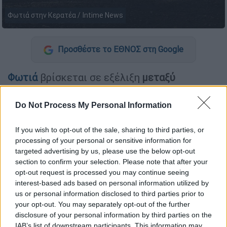
Φωτιά στην Κερατέα / Intime News
Προσθέστε το ΕΘΝΟΣ στη Google
Φωτιά
βρίσκεται σε εξέλιξη
μεταξύ
Πετραλώνων και Μαγγανιακού
, στο
Δήμο
Μεσσήνης
.
Do Not Process My Personal Information
If you wish to opt-out of the sale, sharing to third parties, or
ΔΙΑΒΑΣΤΕ ΕΠΙΣΗΣ
processing of your personal or sensitive information for
targeted advertising by us, please use the below opt-out
Ελλάδα
|
11.08.2025 12:22
section to confirm your selection. Please note that after your
Το τελευταίο αντίο στη Λένα Σαμαρά
opt-out request is processed you may continue seeing
– Γνωστοί, φίλοι και πολιτικοί
interest-based ads based on personal information utilized by
αποχαιρετούν την κόρη του πρώην
us or personal information disclosed to third parties prior to
your opt-out. You may separately opt-out of the further
πρωθυπουργού
disclosure of your personal information by third parties on the
IAB’s list of downstream participants. This information may