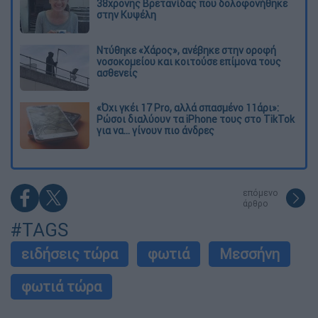
38χρονης Βρετανίδας που δολοφονήθηκε
στην Κυψέλη
Ντύθηκε «Χάρος», ανέβηκε στην οροφή
νοσοκομείου και κοιτούσε επίμονα τους
ασθενείς
«Όχι γκέι 17 Pro, αλλά σπασμένο 11άρι»:
Ρώσοι διαλύουν τα iPhone τους στο TikTok
για να... γίνουν πιο άνδρες
επόμενο
άρθρο
#TAGS
ειδήσεις τώρα
φωτιά
Μεσσήνη
φωτιά τώρα