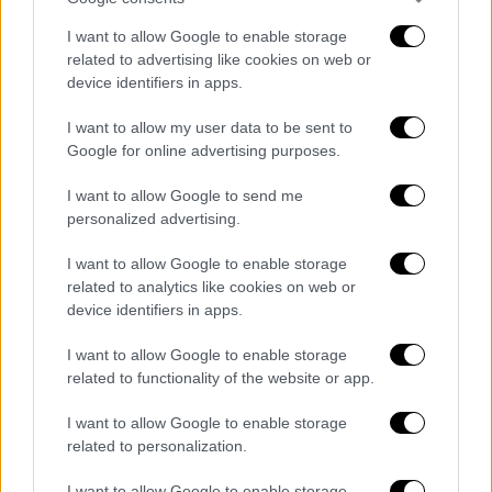
δυσχεραίνει το έργο των εναέριων μέσων.
I want to allow Google to enable storage
Στο μεταξύ, κινδύνεψε να εγκλωβιστεί στη
related to advertising like cookies on web or
φωτιά ένα υδροφόρο όχημα της
device identifiers in apps.
Πυροσβεστικής, το οποίο υπέστη ελαφρές
ζημιές εξωτερικά, αλλά, όπως έγινε γνωστό,
I want to allow my user data to be sent to
Google for online advertising purposes.
τελικά δεν είναι κάτι σοβαρό και συνεχίζει
να επιχειρεί για την κατάσβεση της
I want to allow Google to send me
πυρκαγιάς.
personalized advertising.
Το 112 έστειλε στους κατοίκους των
I want to allow Google to enable storage
related to analytics like cookies on web or
οικισμών κοντά στους οποίους καίει η
device identifiers in apps.
φωτιά για ετοιμότητα.
I want to allow Google to enable storage
⚠️ Ενεργοποίηση 1⃣1⃣2⃣
related to functionality of the website or app.
I want to allow Google to enable storage
🆘 Δασική πυρκαγιά στην περιοχή
related to personalization.
#Πετράλωνα
της Περιφερειακής
Ενότητας
#Μεσσηνίας
I want to allow Google to enable storage