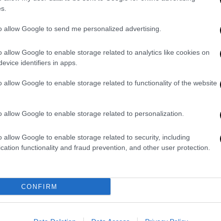
ιο διάλογο».
s.
ού δεν το κατέταξε σε επείγον»
to allow Google to send me personalized advertising.
ανήλικος προσήλθε αρχικά στο Γενικό
o allow Google to enable storage related to analytics like cookies on
κε από ειδικευόμενη χειρουργό. Το
evice identifiers in apps.
απέμφθηκε στο
Καραμανδάνειο Νοσοκομείο
o allow Google to enable storage related to functionality of the website
εταβεί απευθείας στο
Πανεπιστημιακό
.
o allow Google to enable storage related to personalization.
ό εφημερεύοντα
παιδίατρο
.
Ενημερώθηκε η
 δεν εφημέρευε
, παρείχε τηλεφωνικές
o allow Google to enable storage related to security, including
γή σκληρών τροφών και διενέργεια
cation functionality and fraud prevention, and other user protection.
ρα 4/8/2025. Η εκτίμηση του περιστατικού
8/2025 και ώρα 02:37, ο ασθενής προσήλθε
 Κυριακού”. Εξετάστηκε από την
CONFIRM
ρινε την περίπτωση ως παιδο-
κακώσεις στοματικής χώρας. Εκείνη την