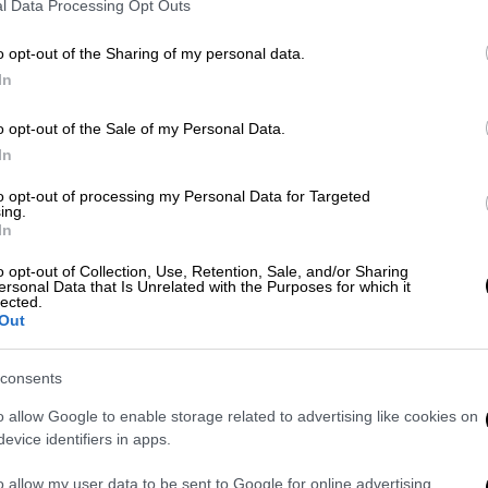
l Data Processing Opt Outs
οσοκομεία, χωρίς να λάβουν την κατάλληλη
o opt-out of the Sharing of my personal data.
In
o opt-out of the Sale of my Personal Data.
In
ην ημέρα, δεν έχει ξαναϋπάρξει
to opt-out of processing my Personal Data for Targeted
ing.
αγώνη για την πτώση του ασανσέρ στο
In
o opt-out of Collection, Use, Retention, Sale, and/or Sharing
ersonal Data that Is Unrelated with the Purposes for which it
lected.
Out
ιδί τους υπέστη σοβαρό τραυματισμό που
consents
 η αναζήτηση περίθαλψης αποδείχθηκε
της, η
1η Υγειονομική Περιφέρεια Αττικής
o allow Google to enable storage related to advertising like cookies on
ακοίνωση, στην οποία «ενημερώνει για τα
evice identifiers in apps.
η διαχείριση
περιστατικού ανήλικου
o allow my user data to be sent to Google for online advertising