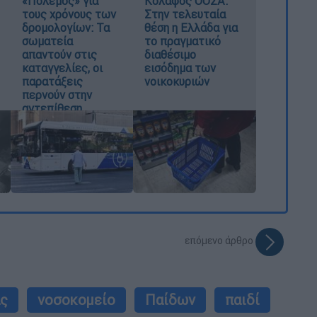
«Πόλεμος» για
Κόλαφος ΟΟΣΑ:
τους χρόνους των
Στην τελευταία
δρομολογίων: Τα
θέση η Ελλάδα για
σωματεία
το πραγματικό
απαντούν στις
διαθέσιμο
καταγγελίες, οι
εισόδημα των
παρατάξεις
νοικοκυριών
περνούν στην
αντεπίθεση
επόμενο άρθρο
ας
νοσοκομείο
Παίδων
παιδί