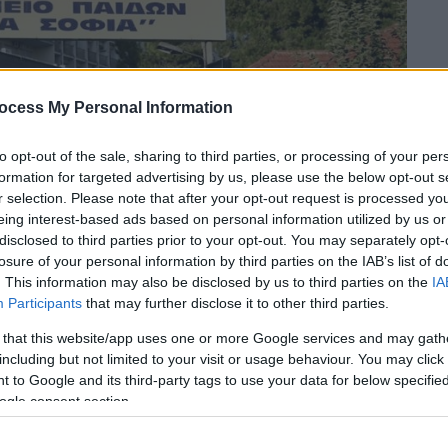
ocess My Personal Information
to opt-out of the sale, sharing to third parties, or processing of your per
formation for targeted advertising by us, please use the below opt-out s
r selection. Please note that after your opt-out request is processed y
eing interest-based ads based on personal information utilized by us or
disclosed to third parties prior to your opt-out. You may separately opt-
losure of your personal information by third parties on the IAB’s list of
 ΓΙΑΝΝΗΣ)
. This information may also be disclosed by us to third parties on the
IA
Participants
that may further disclose it to other third parties.
 το ΕΘΝΟΣ στη Google
 that this website/app uses one or more Google services and may gath
including but not limited to your visit or usage behaviour. You may click 
 to Google and its third-party tags to use your data for below specifi
ι το περιστατικό με τον
τραυματισμό
ενός
ogle consent section.
δόντια του κατά τη διάρκεια διακοπών σε
αταγγέλλουν ότι αναγκάστηκαν να