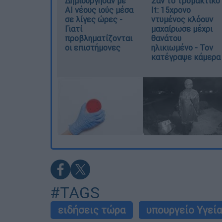
Δημιούργησαν με
Σαν το τρομακτικό
AI νέους ιούς μέσα
It: 15χρονο
σε λίγες ώρες -
ντυμένος κλόουν
Γιατί
μαχαίρωσε μέχρι
προβληματίζονται
θανάτου
οι επιστήμονες
ηλικιωμένο - Τον
κατέγραψε κάμερα
#TAGS
ειδήσεις τώρα
υπουργείο Υγεί