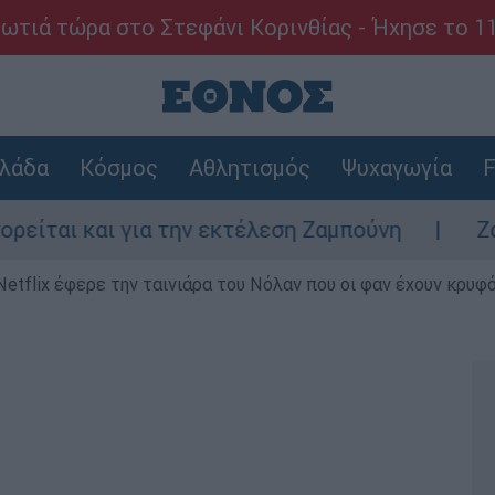
ωτιά τώρα στο Στεφάνι Κορινθίας - Ήχησε το 1
λάδα
Κόσμος
Αθλητισμός
Ψυχαγωγία
F
και για την εκτέλεση Ζαμπούνη
Ζάκυνθος:
Netflix έφερε την ταινιάρα του Νόλαν που οι φαν έχουν κρυφό