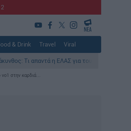
12
ood & Drink
Travel
Viral
 Τι απαντά η ΕΛΑΣ για τους 8 βιασμούς τουριστρ
 νο1 στην καρδιά...