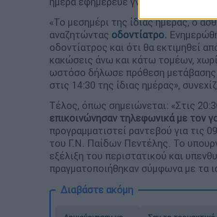
ημέρα εφημέρευε γναθοχειρουργός σ
«Το μεσημέρι της ίδιας ημέρας, ο ασθ
αναζητώντας
οδοντίατρο.
Ενημερώθη
οδοντίατρος και ότι θα εκτιμηθεί απ
κακώσεις άνω και κάτω τομέων, χωρί
ωστόσο δήλωσε πρόθεση μετάβασης σ
στις 14:30 της ίδιας ημέρας», συνεχί
Τέλος, όπως σημειώνεται: «Στις 20:30
επικοινώνησαν τηλεφωνικά με τον γο
προγραμματιστεί ραντεβού για τις 0
του Γ.Ν. Παίδων Πεντέλης. Το υπουρ
εξέλιξη του περιστατικού και υπενθυ
πραγματοποιήθηκαν σύμφωνα με τα ι
Διαβάστε ακόμη