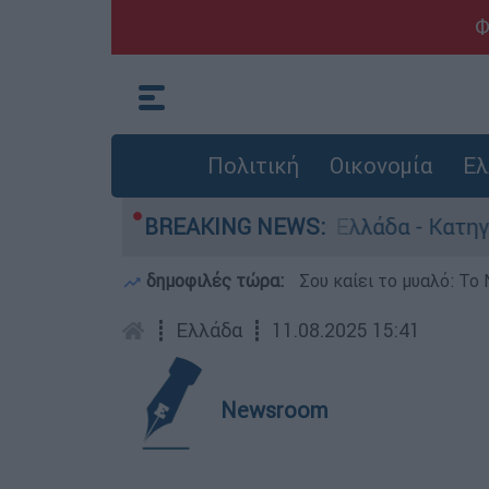
Φ
Πολιτική
Οικονομία
Ελ
α ανθρωποκτονίες στην Ελλάδα - Κατηγορείται 
BREAKING NEWS:
δημοφιλές τώρα:
Σου καίει το μυαλό: Το 
┋
Ελλάδα
┋
11.08.2025 15:41
Newsroom