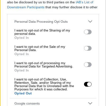
also be disclosed by us to third parties on the
IAB’s List of
Προσθέστε το ΕΘΝΟΣ στη Google
Downstream Participants
that may further disclose it to other
third parties.
Φωτιά
βρίσκεται σε εξέλιξη σε κατάστημα
Please note that this website/app uses one or more Google
Personal Data Processing Opt Outs
με ελαστικά στην οδό
Μιχαλακοπούλου
, στο
services and may gather and store information including but
κέντρο της Αθήνας.
not limited to your visit or usage behaviour. You may click to
I want to opt-out of the Sharing of my
personal data.
grant or deny consent to Google and its third-party tags to
Opted In
Στο σημείο
επιχειρούν για κατάσβεση
use your data for below specified purposes in below Google
πυροσβεστικές δυνάμεις
, ενώ
consent section.
I want to opt-out of the Sale of my
Personal Data.
αστυνομικοί εκτρέπουν τα οχήματα προς
Opted In
άλλες οδούς.
I want to opt-out of processing my
Personal Data for Targeted Advertising.
Opted In
I want to opt-out of Collection, Use,
Retention, Sale, and/or Sharing of my
Personal Data that Is Unrelated with the
Purposes for which it was collected.
Opted Out
Google consents