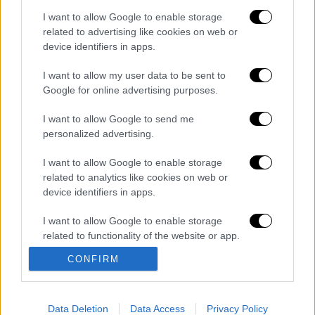
I want to allow Google to enable storage
related to advertising like cookies on web or
device identifiers in apps.
Διαβάστε ακόμη
I want to allow my user data to be sent to
Google for online advertising purposes.
Η «ακτινογραφία» της καταστροφής από
τις φωτιές στη Δυτική Αττική - Οι
εκτάσεις που κάηκαν και η επόμενη μέρα
I want to allow Google to send me
του δάσους
personalized advertising.
«Κλειδί» η ιατροδικαστική για τον 90χρονο
που έκρυβε ο γιος του στον καταψύκτη -
I want to allow Google to enable storage
«Τον αγαπούσε παθολογικά»
related to analytics like cookies on web or
device identifiers in apps.
Το βαρύ τίμημα της υπογεννητικότητας: 11
σχολεία λιγότερα τη νέα σχολική χρονιά
I want to allow Google to enable storage
στα Δωδεκάνησα
related to functionality of the website or app.
CONFIRM
Έπαιξε μουσική σε λιοντάρια και αυτά
I want to allow Google to enable storage
«ημέρεψαν» - Το viral βίντεο με την
related to personalization.
αντίδρασή τους
I want to allow Google to enable storage
Data Deletion
Data Access
Privacy Policy