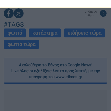
related to security, including authentication
functionality and fraud prevention, and other
επόμενο
user protection.
άρθρο
#TAGS
φωτιά
κατάστημα
ειδήσεις τώρα
φωτιά τώρα
Ακολούθησε το Έθνος στο Google News!
Live όλες οι εξελίξεις λεπτό προς λεπτό, με την
υπογραφή του www.ethnos.gr